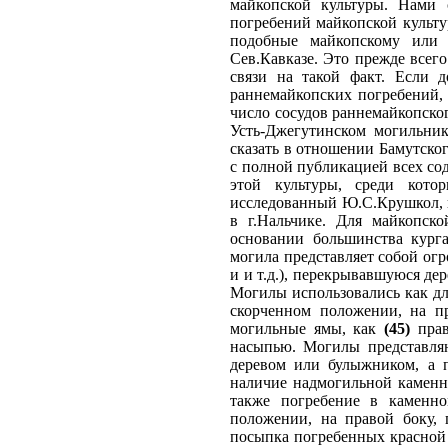
майкопской культуры. Нами 
погребений майкопской культ
подобные майкопскому или 
Сев.Кавказе. Это прежде всег
связи на такой факт. Если д
раннемайкопских погребений, 
число сосудов раннемайкопског
Усть-Джегутинском могильник
сказать в отношении Бамутско
с полной публикацией всех со
этой культуры, среди кото
исследованный Ю.С.Крушкол, 
в г.Нальчике. Для майкопско
основании большинства кург
могила представляет собой огр
и и т.д.), перекрывавшуюся де
Могилы использовались как дл
скорченном положении, на пр
могильные ямы, как
(45)
прав
насыпью. Могилы представляю
деревом или булыжником, а п
наличие надмогильной каменн
также погребение в каменн
положении, на правой боку, 
посыпка погребенных красной 