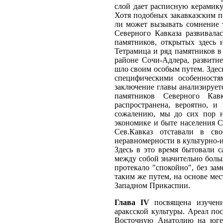
слой дает расписную керамику
Хотя подобных закавказским по
ли может вызывать сомнение 
Северного Кавказа развивалас
памятников, открытых здесь 
Тетрамица и ряд памятников в
районе Сочи-Адлера, развитие
шло своим особым путем. Здесь
специфическими особенностям
заключение главы анализирует
памятников Северного Кавк
распространена, вероятно, и
сожалению, мы до сих пор
экономике и быте населения С
Сев.Кавказ отставали в сво
неравномерности в культурно-и
Здесь в это время бытовали 
между собой значительно больш
протекало "спокойно", без зам
таким же путем, на основе мес
Западном Прикаспии.
Глава IV
посвящена изучению
араксской культуры. Ареал пос
Восточную Анатолию на юге 