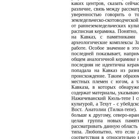
каких центров, сказать сейч
различие, связь между рассм
уверенностью говорить о т
земледельческо-скотоводческой
от раннеземледельческих кул
расписная керамика. Понятно,
на Кавказ, с памятниками 
археологические комплексы З
работе. Особое значение в это
последней показывает, напри
общем аналогичной керамике из
последняя не идентична керам
попадала на Кавказ из разн
происхождение. Таким образом
местных племен с югом, а т
Кавказа, в которых обнаруже
содержат материалы, указываю
Нажичеванский Кюль-тепе I св
культурой, а Техут - с убейдс
Вост. Анатолии (Тилки-тепе).
больше к другому, северо-ира
целая группа новых памятн
рассматривать данную область 
типа. Любопытно, что если 
соответствия в относительно