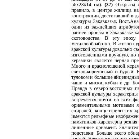
56x28x14 см).
(37)
Открыты до
правило, в центре жилища на
конструкции, достигавший в ди
культуры Закавказья, Вост.Ан
один из важнейших атрибуто
ранней бронзы в Закавказье х
скотоводства. В эту эпоху
металлообработка. Высокого у
аракской культуры довольно с
изготовленными вручную, но в
керамики является черная пр
Много и краснолощеной керами
светло-коричневый и бурый. 
туловом и большие яйцевидные
чаши и миски, кубки и др. Б
Правда в северо-восточных п
аракской культуры характерны
встречается почти на всех ф
орнаментальными мотивами я
спиралей, концентрических к
имеются рельефные изображени
памятников характерна резная
лишенные орнамент. Значител
подставки. Больше всего обна
частей. Некоторые из них им