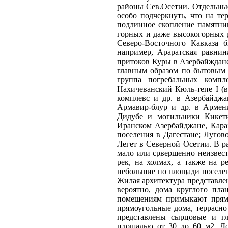
районы Сев.Осетии. Отдельны
особо подчеркнуть, что на т
подлинное скопление памятник
горных и даже высокогорных р
Северо-Восточного Кавказа 
например, Араратская равнин
притоков Куры в Азербайждане
главным образом по бытовым 
группа погребальных компл
Нахичеванский Кюль-тепе I (в
комплевс и др. в Азербайджа
Армавир-блур и др. в Армени
Дидубе и могильники Кикети
Иранском Азербайджане, Караз
поселения в Дагестане; Лугов
Легет в Северной Осетии. В ра
мало или срвершенно неизвест
рек, на холмах, а также на 
небольшие по площади поселен
Жилая архитектура представле
вероятно, дома круглого пла
помещениям примыкают прямо
прямоугольные дома, террасно
представлены сырцовые и г
площадью от 30 до 60 м2. До