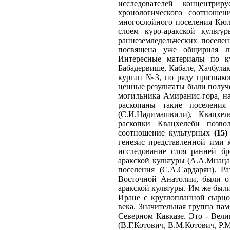
исследователей концентри
хронологического соотноше
многослойного поселения Кюль
слоем куро-аракской культ
раннеземледельческих поселе
посвящена уже общирная ли
Интересные материалы по к
Бабадервише, Кабале, Хачбула
курган №3, по ряду признак
ценные результаты были получе
могильника Амиранис-гора, на
раскопаны такие поселения 
(С.И.Надимашвили), Квацхе
раскопки Квацхелеби позво
соотношение культурных
(15)
генезис представленной ими 
исследование слоя ранней б
аракской культуры (А.А.Мнаца
поселения (С.А.Сардарян). Р
Восточной Анатолии, были от
аракской культуры. Им же были
Иране с круглопланной сырцо
века. Значительная группа пам
Северном Кавказе. Это - Вели
(В.Г.Котович, В.М.Котович, Р