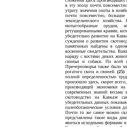
сложения здесь производящих 
в эту эпоху почти повсеместно
утрату значения охоты в хозяй
почти повсеместно, большие
земледельческого хозяйства
мотыгообразные орудия, з
ретушированными краями, кото
убедительно развитие на Кавк
суждения о развитии скотово
памятниках найдены в одном 
косвенные свидетельства. Важ
наряду с костями диких живо
свиньи и собаки. По всей в
Причерноморья также было зн
рогатого скота и свиней.
(25)
К
полной определенностью труд
произошло здесь, скорее всего
производящей экономики на
современных знаний весьма з
скотоводство на Кавказе с
убедительных данных показыва
палеоботанические условия д
Почти то же самое можно сказ
представлены такие виды дики
явиться исходными формами в 