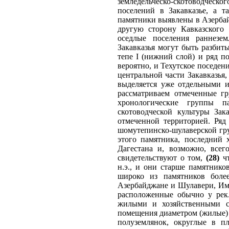
земледельческо-скотоводческ
поселений в Закавказье, а т
памятники выявлены в Азербай
другую сторону Кавказского 
оседлые поселения раннезем
Закавказья могут быть разбит
тепе I (нижний слой) и ряд п
вероятно, и Техутское поседен
центральной части Закавказья
выделяется уже отдельными и
рассматриваем отмеченные гр
хронологические группы па
скотоводческой культуры Зак
отмеченной территорией. Ряд
шомутепинско-шулаверской гру
этого памятника, последний 
Дагестана и, возможно, всег
свидетельствуют о том,
(28)
чт
н.э., и они старше памятнико
широко из памятников боле
Азербайджане и Шулавери, Ими
расположенные обычно у рек.
жилыми и хозяйственными с
помещения диаметром (жилые) 
полуземлянок, округлые в пл