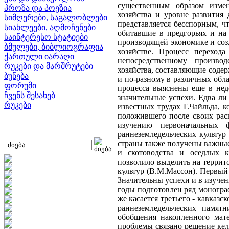
существенным образом изме
პროზა და პოეზია
хозяйства и уровне развития 
სიმღერები, საგალობლები
представляется бесспорным, чт
სიახლეები, აღმოჩენები
обитавшие в предгорьях и на
საინტერესო სტატიები
производящей экономике и соз
ბმულები, ბიბლიოგრაფია
хозяйстве. Процесс переход
ქართული იარაღი
непосредственному производ
რუკები და მარშრუტები
хозяйства, составляющие соде
ბუნება
и по-разному в различных обла
ფორუმი
процесса выяснены еще в нед
ჩვენს შესახებ
значительные успехи. Едва ли
რუკები
известных трудах Г.Чайльда, к
положившего после своих рас
изучению первоначальных 
раннеземледельческих культур
страны также получены важные
и скотоводства и оседлых к
позволило выделить на террит
культур (В.М.Массон). Первый 
Значительны успехи и в изучен
годы подготовлен ряд моногр
же касается третьего - кавказс
раннеземледельческих памят
обобщения накопленного мате
проблемы связано решение кел