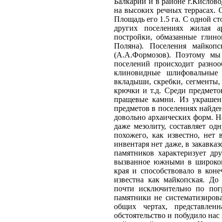
Балкарии и в районе г.Кислов
на высоких речных террасах.
Площадь его 1.5 га. С одной 
других поселениях жилая а
постройки, обмазанные глино
Поляна). Поселения майкопс
(А.А.Формозов). Поэтому мы
поселений происходит разноо
клиновидные шлифовальные 
вкладыши, скребки, сегменты
крючки и т.д. Среди предмето
пращевые камни. Из украшен
предметов в поселениях найден
довольно архаических форм. На
даже мезолиту, составляет од
похожего, как известно, нет 
инвентаря нет даже, в закавка
памятников характеризует др
вызванное южными в широком 
края и способствовало в коне
известна как майкопская. До
почти исключительно по пог
памятники не систематизиров
общих чертах, представле
обстоятельство и побудило нас