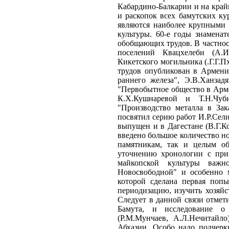
Кабардино-Балкарии и на край
и раскопок всех бамутских к
являются наиболее крупными
культуры. 60-е годы знамена
обобщающих трудов. В частнос
поселений Квацхелеби (А.И
Кикетского могильника (.Г.Г.
трудов опубликован в Армени
раннего железа", Э.В.Ханзад
"Первобытное общество в Арме
К.X.Кушнаревой и Т.Н.Чуб
"Производство металла в Зак
посвятил серию работ И.Р.Сел
выпущен и в Дагестане (В.Г.К
введено большое количество н
памятникам, так и целым об
уточнению хронологии с при
майкопской культуры важн
Новосвободной" и особенно 
которой сделана первая попы
периодизацию, изучить хозяйс
Следует в данной связи отме
Бамута, и исследование о 
(Р.М.Мунчаев, А.Л.Нечитайло
Абхазии. Особо надо подчеркн