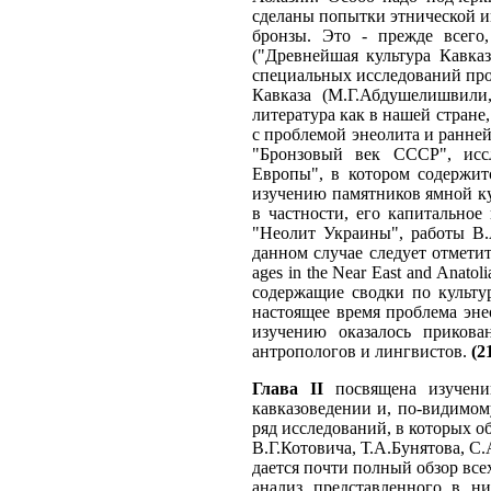
сделаны попытки этнической 
бронзы. Это - прежде всего
("Древнейшая культура Кавказ
специальных исследований про
Кавказа (М.Г.Абдушелишвили,
литература как в нашей стране,
с проблемой энеолита и ранне
"Бронзовый век СССР", исс
Европы", в котором содержит
изучению памятников ямной ку
в частности, его капитально
"Неолит Украины", работы В.
данном случае следует отметит
ages in the Near East and Anatoli
содержащие сводки по культур
настоящее время проблема эне
изучению оказалось прикова
антропологов и лингвистов.
(2
Глава II
посвящена изучению
кавказоведении и, по-видимом
ряд исследований, в которых о
В.Г.Котовича, Т.А.Бунятова, С
дается почти полный обзор все
анализ представленного в н