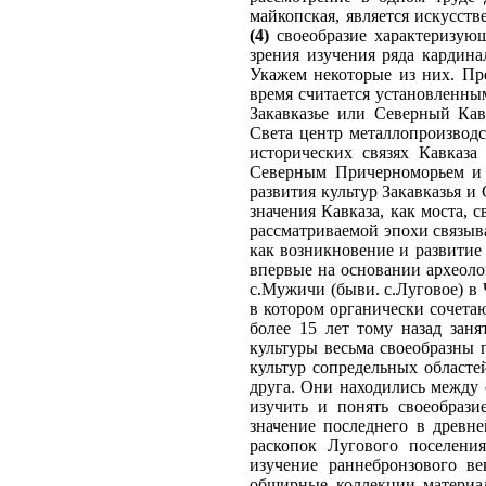
майкопская, является искусст
(4)
своеобразие характеризующ
зрения изучения ряда кардина
Укажем некоторые из них. Пр
время считается установленным 
Закавказье или Северный Кав
Света центр металлопроизводc
исторических связях Кавказ
Северным Причерноморьем и 
развития культур Закавказья и
значения Кавказа, как моста,
рассматриваемой эпохи связыва
как возникновение и развитие
впервые на основании археоло
с.Мужичи (быви. с.Луговое) в
в котором органически сочетаю
более 15 лет тому назад заня
культуры весьма своеобразны 
культур сопредельных областей
друга. Они находились между 
изучить и понять своеобрази
значение последнего в древн
раскопок Лугового поселения
изучение раннебронзового ве
обширные коллекции материал