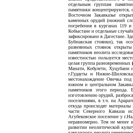
отдельным группам памятни
памятники концентрируются, с
Восточном Закавказье откры
каменных орудий (нижний сло
погребения в курганах 119 и
Кобыстане и отдельные случай
зафиксировано в Дагестане. Зд
Буйнакская стоянки), так ос
развеянных стоянок открыты
памятников неолита исследова
известностью пользуется мес
целая группа разновременных
Манати, Кобулети, Хуцубани и
г.Гудауты и Нижне-Шиловска
местонахождение Овечка под 
южном и центральном Закавказ
памятников этого периода. 
изготовлению орудий, разброс
поселениями, в т.ч. на Арара
откуда происходят материалы 
части Северного Кавказа и
Агубековское поселение у г.На
неравномерно. Тем не менее 
развитии неолитической культ
кавказского неолита генетичес