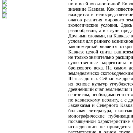
но и всей юго-восточной Евро
значение Кавказа. Как извест
находится в непосредственно
очагов развития мирового зе
экологические условия. Зде
разнообразии, а в фауне пред
Другими словами, на Кавказе в
условия для раннего возникнов
закономерный является откр
Кавказе целой свиты раннезем
не только значительно расшири
существенные коррективы в
бронзового века. На самом д
земледельческо-скотоводчески
III тыс. до н.э. Сейчас же др
их основе культур углубляет
древнейший очаг земледелия и 
генезисом, необходимо естеств
по кавказскому неолиту, а с 
Закавказья и Северного Кавк
большая литература, включа
монографические публикац
посвященной характеристике 
исследовании не приходится 
рассмотрение в одном труде 