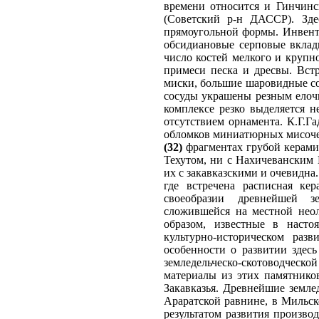
времени относится и Гинчинс
(Советский р-н ДАССР). Зде
прямоугольной формы. Инвент
обсидиановые серповые вклад
число костей мелкого и крупно
примеси песка и дресвы. Вст
миски, большие шаровидные со
сосуды украшены резным елоч
комплексе резко выделяется 
отсутствием орнамента. К.Г.Г
обломков миниатюрных мисочек
(32)
фрагментах грубой керами
Техутом, ни с Нахичеванским К
их с закавказскими и очевидна
где встречена расписная кер
своеобразии древнейшей зем
сложившейся на местной нео
образом, известные в насто
культурно-историческом раз
особенности о развитии здес
земледельческо-скотоводческой
материалы из этих памятников
Закавказья. Древнейшие земле
Араратской равнине, в Мильск
результатом развития произво