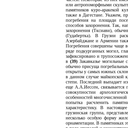
или антропоморфными скульпт
памятников куро-аракекой ку
также в Дагестане. Укажем, пр
погребения на площади посе
способов захоронения. Так, н
захоронения (Тксиави), обыч
(Гудабертка). В Грузии ра
Азербайджане и Армении такж
Погребения совершены чаще вс
ряде подкурганных могил, гл
зафиксировано и трупосожжен
в
(39)
Закавказье могильные с
обычно присуща погребальным 
открыты у самых южных склонов
в данном случае майкопской 
степи. Последний выпадает из
еще А.А.Иессен, связывается 
совокупностии археологиче
особенностей многочисленной и
попытка расчленить памят
характеристику. В настояще
грузинская группа, представ
несколько особую форму жил
орнаментации. В памятниках э