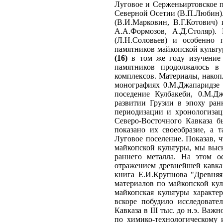
Луговое и Серженьиртовское п
Северной Осетии (В.П.Любин).
(В.И.Марковин, В.Г.Котович)
А.А.Формозов, А.Д.Столяр)
(Л.Н.Соловьев) и особенно 
памятников майкопской культу
(16)
в том же году изучение 
памятников продолжалось в
комплексов. Материалы, накоп
монографиях 0.М.Джапаридзе 
поседение Кулбакеби, 0.М.Дж
развитии Грузии в эпоху ран
периодизации и хронологизац
Северо-Восточного Кавказа б
показано их своеобразие, а 
Луговое поселение. Показав, ч
майкопской культуры, мы выс
раннего металла. На этом о
отражением древнейшей кавказ
книга Е.И.Крупнова "Древняя
материалов по майкопской кул
майкопская культуры характе
вскоре побудило исследовате
Кавказа в III тыс. до н.э. Ва
по химико-технологическому 