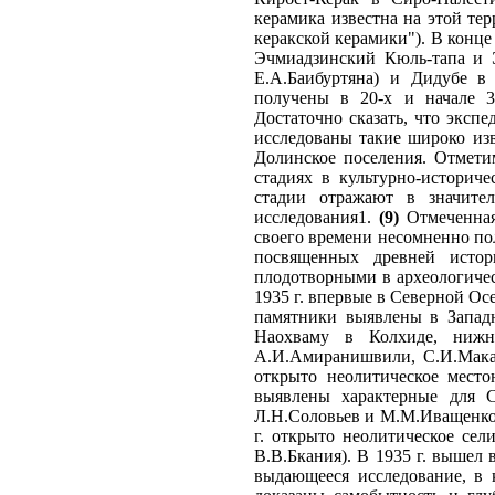
керамика известна на этой те
керакской керамики"). В конце 
Эчмиадзинский Кюль-тапа и Э
Е.А.Баибуртяна) и Дидубе в
получены в 20-х и начале 3
Достаточно сказать, что эксп
исследованы такие широко из
Долинское поселения. Отмети
стадиях в культурно-историч
стадии отражают в значител
исследования1.
(9)
Отмеченная
своего времени несомненно пол
посвященных древней истор
плодотворными в археологичес
1935 г. впервые в Северной Ос
памятники выявлены в Западн
Наохваму в Колхиде, нижн
А.И.Амиранишвили, С.И.Макал
открыто неолитическое место
выявлены характерные для С
Л.Н.Соловьев и М.М.Иващенко 
г. открыто неолитическое сел
В.В.Бкания). В 1935 г. вышел 
выдающееся исследование, в 