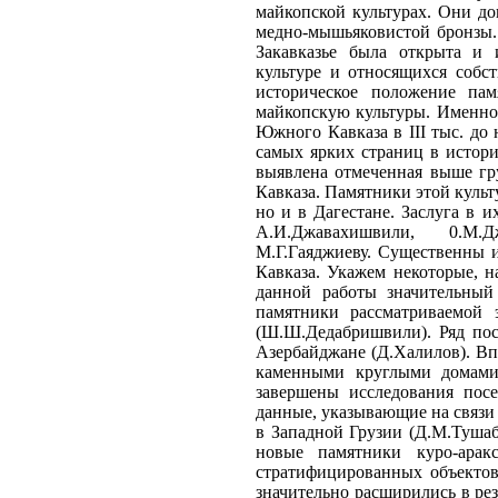
майкопской культурах. Они до
медно-мышьяковистой бронзы. 
Закавказье была открыта и 
культуре и относящихся собс
историческое положение пам
майкопскую культуры. Именно 
Южного Кавказа в III тыс. до 
самых ярких страниц в истори
выявлена отмеченная выше гр
Кавказа. Памятники этой культ
но и в Дагестане. Заслуга в 
А.И.Джавахишвили, 0.М.Дж
М.Г.Гаяджиеву. Существенны и
Кавказа. Укажем некоторые, н
данной работы значительный 
памятники рассматриваемой
(Ш.Ш.Дедабришвили). Ряд пос
Азербайджане (Д.Халилов). Впе
каменными круглыми домами 
завершены исследования посе
данные, указывающие на связи 
в Западной Грузии (Д.М.Туша
новые памятники куро-арак
стратифицированных объектов.
значительно расширились в ре