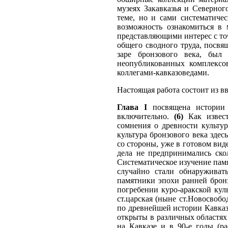
музеях Закавказья и Северно
теме, но и сами систематичес
возможность ознакомиться в 
представляющими интерес с то
общего сводного труда, посвя
заре бронзового века, был
неопубликованных комплексо
коллегами-кавказоведами.
Настоящая работа состоит из вв
Глава I
посвящена истории 
включительно.
(6)
Как извест
сомнения о древности культур
культура бронзового века здес
со стороны, уже в готовом виде
дела не предпринимались ско
Систематическое изучение памя
случайно стали обнаруживат
памятники эпохи ранней бронз
погребении куро-аракской кул
ст.царская (ныне ст.Новосвобо
по древнейшей истории Кавказа
открыты в различных областях
на Кавказе и в 90-е годы (р