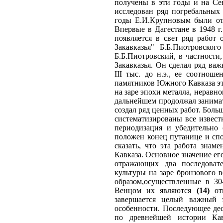
получены в эти годы и на Сев
исследован ряд погребальных
годы Е.И.Крупновым были от
Впервые в Дагестане в 1948 г
появляется в свет ряд работ
Закавказья" Б.Б.Пиотровско
Б.Б.Пиотровский, в частности
Закавказья. Он сделал ряд ва
III тыс. до н.э., ее соотно
памятников Южного Кавказа это
на заре эпохи металла, неравн
дальнейшем продолжал занимат
создал ряд ценных работ. Боль
систематизированы все извест
периодизация и убедительно 
положен конец путанице и сп
сказать, что эта работа зна
Кавказа. Основное значение ег
отражающих два последоват
культуры на заре бронзового в
образом,осуществленные в 30
Венцом их являются
(14)
отм
завершается целый важный 
особенности. Последующее де
по древнейшей истории Ка