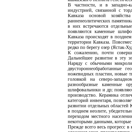
В частности, и в западно-к
индустрией, связанной с тор
Кавказа основой хозяйств
ранненеолитических памятника
в них встречаются отдельные
появляются каменные шлифов
Кавказа происходят в позднем 
территории Кавказа. Повсеме
редко по берегу озер (Ястак-Х
К сожалению, почти соверш
Дальнейшее развитие в эту э
Наряду с обычными микролит
двустороннеобработанные ге
ножевидных пластин, новые ти
головкой на северо-западн
разнообразные каменные ор
шлифовальники и др; появляют
производство. Керамика отли
категорий инвентаря, позволя
развитии отдельных областей К
в позднем неолите, убедител
переходом местного населен
некоторыми данными, которые у
Прежде всего весь прогресс в