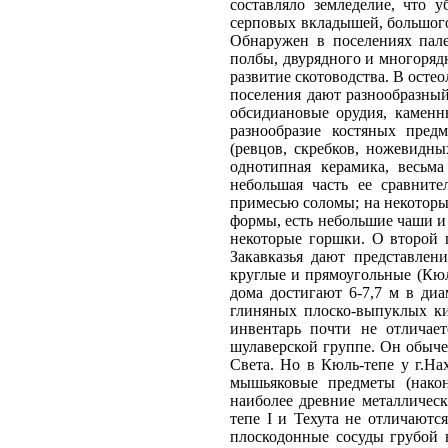
составляло земледелие, что 
серповых вкладышей, большого 
Обнаружен в поселениях пале
полбы, двурядного и многорядн
развитие скотоводства. В осте
поселения дают разнообразный
обсидиановые орудия, каменн
разнообразие костяных пред
(ревцов, скребков, ножевидн
однотипная керамика, весьм
небольшая часть ее сравните
примесью соломы; на некоторы
формы, есть небольшие чаши и
некоторые горшки. О второй 
Закавказья дают представлен
круглые и прямоугольные (Кюль
дома достигают 6-7,7 м в ди
глиняных плоско-выпуклых к
инвентарь почти не отличает
шулаверской группе. Он обыче
Света. Но в Кюль-тепе у г.Н
мышьяковые предметы (након
наиболее древние металличес
тепе I и Техута не отличаютс
плоскодонные сосуды грубой 