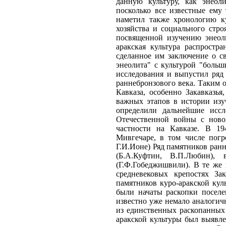
данную культуру, как энеоли
посколько все известные ему
наметил также хронологию ку
хозяйства и социального стро
посвященной изучению энеоли
аракская культура распростр
сделанное им заключение о с
энеолита" с культурой "боль
исследования и выпустил ряд
раннебронзового века. Таким о
Кавказа, особенно Закавказья
важных этапов в истории изу
определили дальнейшие иссл
Отечественной войны с новой
частности на Кавказе. В 19
Мивгечаре, в том числе погр
Г.И.Ионе) Ряд памятников ранн
(Б.А.Куфтин, В.П.Любин),
(Г.Ф.Гобеджишвили). В те же
средневековых крепостях За
памятников куро-аракской кул
были начаты раскопки поселе
известно уже немало аналогичн
из единственных раскопанных
аракской культуры был выявле