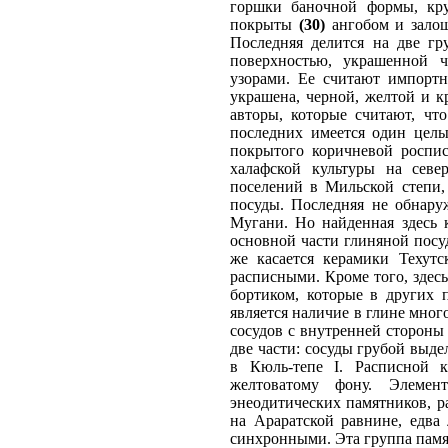
горшки баночной формы, кру
покрыты
(30)
ангобом и залощ
Последняя делится на две гр
поверхностью, украшенной 
узорами. Ее считают импортн
украшена, черной, желтой и 
авторы, которые считают, чт
последних имеется один целы
покрытого коричневой роспи
халафской культуры на севе
поселений в Мильской степи,
посуды. Последняя не обнару
Мугани. Но найденная здесь 
основной части глиняной посу
же касается керамики Техутс
расписными. Кроме того, здес
бортиком, которые в других 
является наличие в глине мно
сосудов с внутренней стороны
две части: сосуды грубой выде
в Кюль-тепе I. Расписной 
желтоватому фону. Элемен
энеодитических памятников, 
на Араратской равнине, едва
синхронными. Эта группа памят