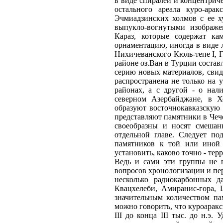
в виде спиралей и концентрич
остального ареала куро-ара
Эчмиадзинских холмов с ее х
выпукло-вогнутыми изображе
Караз, которые содержат к
орнаментацию, иногда в виде
Нихичеванского Кюль-тепе I, Г
районе оз.Ван в Турции состав
серию новых материалов, свиде
распространена не только на 
районах, а с другой - о нал
северном Азербайджане, в Хо
образуют восточнокавказскую
представляют памятники в Чеч
своеобразны и носят смешанн
отдельной главе. Следует по
памятников к той или иной г
установить, каково точно - те
Ведь и сами эти группы не в
вопросов хронологизации и пе
несколько радиокарбонных д
Квацхелеби, Амиранис-гора, 
значительным количеством п
можно говорить, что куроаракск
III до конца III тыс. до н.э