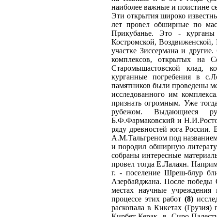
наиболее важные и поистине с
Эти открытия широко известны 
лет провел обширные по мас
Прикубанье. Это - курганы
Костромской, Воздвиженской, К
участке Зиссермана и другие.
комплексов, открытых на 
Старомышастовской клад, к
курганные погребения в с.Л
памятников были проведены ме
исследованного им комплекса
признать огромным. Уже тогда
рубежом. Выдающиеся рус
Б.Ф.Фармаковский и Н.И.Росто
ряду древностей юга России. 
А.М.Тальгреном под названием
и породил обширную литературу
собраны интересные материал
провел тогда Е.Лалаян. Наприм
г. - поселение Шреш-блур бл
Азербайджана. После победы 
местах научные учреждения 
процессе этих работ
(8)
исслед
раскопала в Кикетах (Грузия) 
Кирбет-Керак в Сиро-Палести