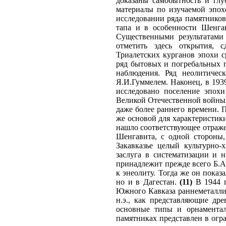
доказаны самобытность и глу
материалы по изучаемой эпохе
исследовании ряда памятников
тапа и в особенности Шенга
Существенными результатами 
отметить здесь открытия, 
Триалетских курганов эпохи с
ряд бытовых и погребальных п
наблюдения. Ряд неолитиче
Я.И.Гуммелем. Наконец, в 19
исследовано поселение эпохи
Великой Отечественной войны п
даже более раннего времени. 
же основой для характеристики
нашло соответствующее отраже
Шенгавита, с одной стороны,
Закавказье целый культурно-
заслуга в систематизации и 
принадлежит прежде всего Б.А.
к энеолиту. Тогда же он показ
но и в Дагестан.
(11)
В 1944 г
Южного Кавказа раннеметалличе
н.э., как представляющие др
основные типы и орнаментал
памятниках представлен в огр