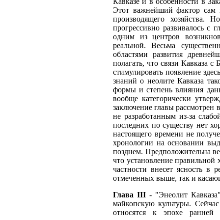
Кавказе и в особенности в За
Этот важнейший фактор сам п
производящего хозяйства. Н
прогрессивно развивалось с г
одним из центров возникнов
реальной. Весьма существен
областями развития древней
полагать, что связи Кавказа с
стимулировать появление здес
знаний о неолите Кавказа так
формы и степень влияния данн
вообще категорически утвержд
заключение главы рассмотрен в
не разработанным из-за слаб
последних по существу нет хо
настоящего времени не получ
хронологии на основании выд
позднем. Предположительна вес
что установление правильной 
частности внесет ясность в 
отмеченных выше, так и касаю
Глава III
- "Энеолит Кавказа
майкопскую культуры. Сейчас 
относятся к эпохе ранней 