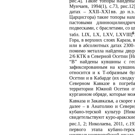
рис.4]. Такие топоры найдены
Мунчаев, 1994(1), с.73, рис.1
датах – XXII–XXI вв. до н.э
Царцисгора) такие топоры нах
пастовыми длинноцилиндри
подвесками, с браслетами, со
6
табл. LIX, LX, LXV, LXVIII]
Гора, в верхних слоях Караза, 
или в абсолютных датах 2300–2
помимо металла найдены двур
2/6 КТК в Северной Осетии [Ник
“В” найдены кувшины с геом
зафиксированным на кувшинах
относится и к Т-образным бу
Осетии и в Кабарде (их сводку 
Северном Кавказе в погреба
территории Южной Осетии от
курганном обряде, которые мож
Кавказа и Закавказья, а скорее
далее – в Анатолию и Северн
кубано-терской культур [Ни
свидетельствуют куро-аракские
рис.1, 2; Николаева, 2011, с.1
первого этапа кубано-тер
центральноевропейской шкале о