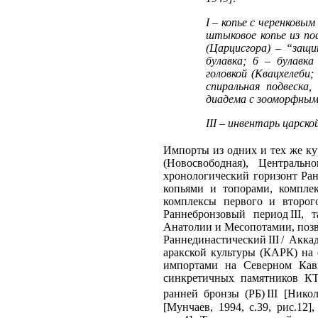
I – копье с черенковы
штыковое копье из по
(Царцисгора) – “защи
булавка; 6 – булавка
головкой (Квацхелеби;
спиральная подвеска
диадема с зооморфным
III – инвентарь царско
Импорты из одних и тех же ку
(Новосвободная), Централь
хронологический горизонт Ран
копьями и топорами, компле
комплексы первого и второго
Раннебронзовый период III, 
Анатолии и Месопотамии, позв
Раннединастический III / Акк
аракской культуры (КАРК) на
импортами на Северном Кавк
синкретичных памятников КТ
ранней бронзы (РБ) III [Никол
[Мунчаев, 1994, с.39, рис.12]