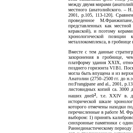
между двумя мирами (анатолийск
местного (анатолийского. – Н.
2001, p.105, 113-120]. Cравн
проведенное М.Франжипане
представленных как местной 
керакской), и поэтому керами
хронологической позиции 
металлокомплекса, в гробнице 
Вместе с тем данные стратиг
захоронения в гробнице, че
платформу здания ХХIX, относ
позднего горизонта VI B1. Пос
могла быть впущена и из верхни
Анатолии (2750–2500 гг. до н.э
по:Frangipane and al., 2001, p
листовидных копий са. 3000 д
2
наших дней
, т.е. XXIV в. 
исторической шкале хронолог
которого отмечены находки под
перечисленные в работе М. Фра
выбором: 1) принять калибров
синхронные памятники с один
Раннединастическому периоду 