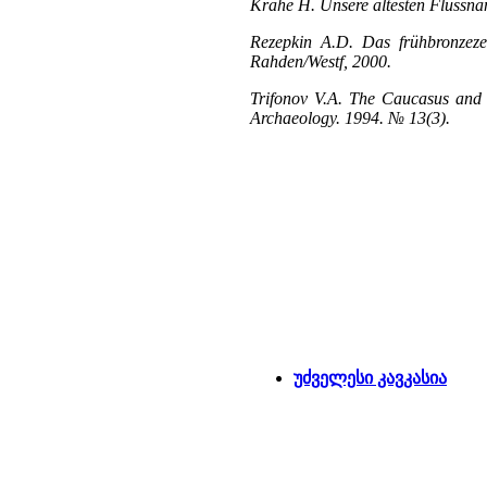
Krahe H. Unsere ältesten Flussn
Rezepkin A.D. Das frühbronzeze
Rahden/Westf, 2000.
Trifonov V.A. The Caucasus and t
Archaeology. 1994. № 13(3).
უძველესი კავკასია