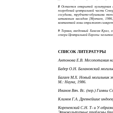
8
Остается открытой культурная а
погребений центральной части Северн
сосудами, трубчато-обушными топор
штыковым насадом [Мунчаев, 1986, 
контактной зоны отражают синкрети
9
Термин, введенный Хансом Краэ, о
севера Центральной Европы -кельтов, г
СПИСОК ЛИТЕРАТУРЫ
Антонова Е.В. Месопотамия на
Бадер О.Н. Балановский могильн
Багаев М.Х. Новый могильник э
М.: Наука, 1986.
Иванов Вяч. Вс. (пер.) Гимны С
Климов Г.А. Древнейшие индоев
Кореневский С.Н. Т- и У-образн
Этнокультурные проблемы брон