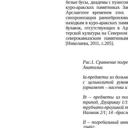
белые бусы, диадемы с пуансон
куро-аракских памятниках Зак
Арслантепе временем этих 
синхронизации раннебронзовы
находкам в куро-аракских пам
булавок, отсутствующих в А
терской культуры на Северном
северокавказским памятника
[Николаева, 2011, с.205].
Рис.1. Сравнение погр
Анатолии
Iа-предметы из дольме
с цельнолитой руко
(орнамент – насечки и
Ib – предметы из пог
трипод, Дзуарикау 1/1
трубчато-проушной топ
Нальчик 2/1; 14 –брасл
II – погребальный ин
1949]: