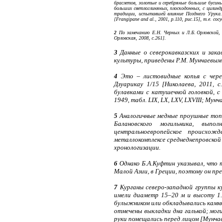
браслетов, золотые и серебряные большие бусины
больших светлоглиняных, плоскодонных, с цилин
традиции, испытавшей влияние Позднего Урука
[Frangipane and al., 2001, p.110, рис.15], т.е. со
2
По замечанию Е.Н. Черных и Л.Б. Орловской, г
Орловская, 2008, с.261].
3
Данные о северокавказских и закав
культуры, приведены Р.М. Мунчаевым (см
4
Это – листовидные копья с черен
Дзуарикау 1/15 [Николаева, 2011,
булавками с катушечной головкой, 
1949, табл. LIX, LX, LXV, LXVIII; Мунча
5
Аналогичные медные проушные топоры
Балановского могильника, выпо
центральноевропейское происхожд
металлокомплексе среднеднепровской
хронологизации.
6
Однако Б.А.Куфтин указывал, что 
Малой Азии, в Греции, поэтому он пр
7
Курганы северо-западной группы ку
имели диаметр 15–20 м и высоту 1.
булыжником или обкладывались камням
отмечены выкладки дна галькой; мог
руки помещались перед лицом [Мунчаев