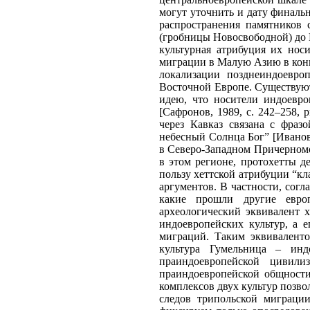
могут уточнить и дату финальн
распространения памятников 
(гробницы Новосвободной) до 
культурная атрибуция их нос
миграции в Малую Азию в конце 
локализации позднеиндоевро
Восточной Европе. Существуют
идею, что носители индоевро
[Сафронов, 1989, с. 242–258,
через Кавказ связана с фраз
небесный Солнца Бог” [Иванов,
в Северо-Западном Причерномор
в этом регионе, протохетты д
пользу хеттской атрибуции “кл
аргументов. В частности, согл
какие прошли другие евро
археологический эквивалент 
индоевропейских культур, а 
миграций. Таким эквивалентом
культура Гумельница – инд
праиндоевропейской цивили
праиндоевропейской общности 
комплексов двух культур позво
следов трипольской миграции