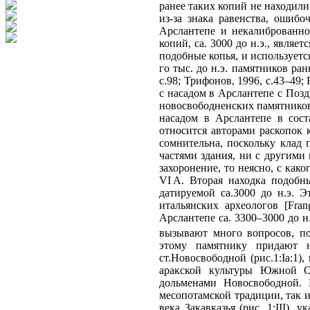
ранее таких копий не находили
из-за знака равенства, ошиб
Арслантепе и некалиброванной
копий, ca. 3000 до н.э., явля
подобные копья, и используетс
го тыс. до н.э. памятников ран
с.98; Трифонов, 1996, с.43–49
с насадом в Арслантепе с Позд
новосвободненских памятников
насадом в Арслантепе в сост
относится авторами раскопок 
сомнительна, поскольку клад 
частями здания, ни с другими
захоронение, то неясно, с как
VI А. Вторая находка подобн
датируемой са.3000 до н.э. 
итальянских археологов [Fran
Арслантепе са. 3300–3000 до 
вызывают много вопросов, по
этому памятнику придают 
ст.Новосвободной (рис.1:Iа:1)
аракской культуры Южной Ос
дольменами Новосвободной. 
месопотамской традиции, так и
века Закавказья (рис. 1:III),