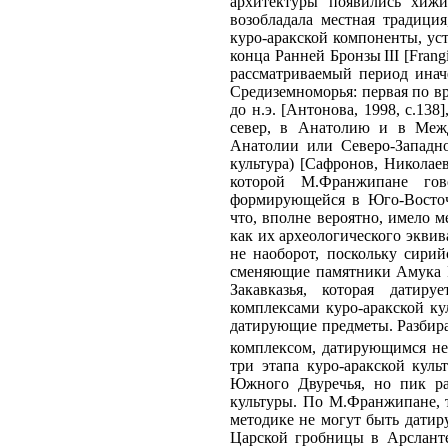
архитектуры появились хижи
возобладала местная традици
куро-аракской компоненты, ус
конца Ранней Бронзы III [Frang
рассматриваемый период иначе
Средиземноморья: первая по вр
до н.э. [Антонова, 1998, с.138
север, в Анатолию и в Межд
Анатолии или Северо-Западно
культура) [Сафронов, Николаев
которой М.Франжипане гов
формирующейся в Юго-Восточ
что, вполне вероятно, имело м
как их археологического эквив
не наоборот, поскольку сири
сменяющие памятники Амука F 
Закавказья, которая датиру
комплексами куро-аракской ку
датирующие предметы. Разбира
комплексом, датирующимся не 
три этапа куро-аракской куль
Южного Двуречья, но пик ра
культуры. По М.Франжипане, т
методике не могут быть датир
Царской гробницы в Арсланте