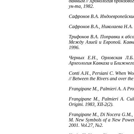
данным // Хронология бронзово
ун-та, 1982.
Сафронов В.А. Индоевропейские
Сафронов В.А., Николаева Н.А.
Трифонов В.А. Поправки к абс
Между Азией и Европой. Кавка
1996.
Черных Е.Н., Орловская Л.Б
Археология Кавказа и Ближнего 
Сonti A.H., Persiani C. When Wor
// Between the Rivers and over th
Frangipane М., Palmieri А. A Prot
Frangipane М., Palmieri А. Сult
Origini. 1983, XII-2(2).
Frangipane M., Di Nocera G.M., Ha
M. New Symbols of a New Power i
2001. Vol.27, №2.