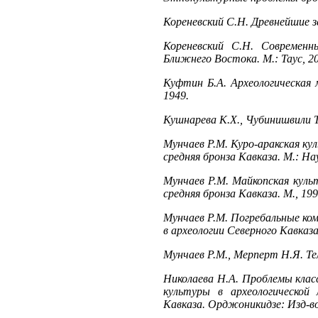
Кореневский С.Н. Древнейшие з
Кореневский С.Н. Современн
Ближнего Востока. М.: Таус, 2
Куфтин Б.А. Археологическая
1949.
Кушнарева К.Х., Чубинишвили Т
Мунчаев Р.М. Куро-аракская кул
средняя бронза Кавказа. М.: Нау
Мунчаев Р.М. Майкопская культ
средняя бронза Кавказа. М., 199
Мунчаев Р.М. Погребальные ком
в археологии Северного Кавказа
Мунчаев Р.М., Мерперт Н.Я. Телл
Николаева Н.А. Проблемы клас
культуры в археологической 
Кавказа. Орджоникидзе: Изд-во