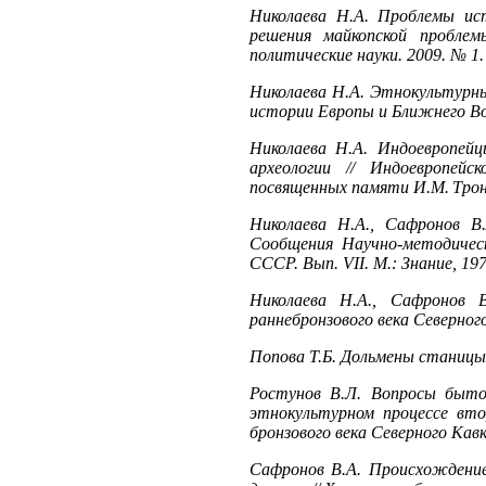
Николаева Н.А. Проблемы ист
решения майкопской проблем
политические науки. 2009. № 1.
Николаева Н.А. Этнокультурные
истории Европы и Ближнего Вост
Николаева Н.А. Индоевропейц
археологии // Индоевропейс
посвященных памяти И.М. Тронс
Николаева Н.А., Сафронов В.
Сообщения Научно-методичес
СССР. Вып. VII. М.: Знание, 197
Николаева Н.А., Сафронов В
раннебронзового века Северног
Попова Т.Б. Дольмены станицы 
Ростунов В.Л. Вопросы бытов
этнокультурном процессе втор
бронзового века Северного Кав
Сафронов В.А. Происхождение