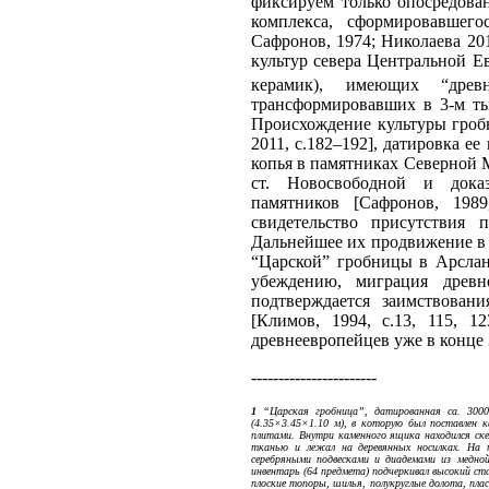
фиксируем только опосредован
комплекса, сформировавшего
Сафронов, 1974; Николаева 20
культур севера Центральной 
керамик), имеющих “древн
трансформировавших в 3-м ты
Происхождение культуры гроб
2011, с.182–192], датировка ее
копья в памятниках Северной 
ст. Новосвободной и доказа
памятников [Сафронов, 1989,
свидетельство присутствия 
Дальнейшее их продвижение в
“Царской” гробницы в Арслан
убеждению, миграция древ
подтверждается заимствовани
[Климов, 1994, с.13, 115, 1
древнеевропейцев уже в конце 3‑
-----------------------
1
“Царская гробница”, датированная са. 3000 
(4.35×3.45×1.10 м), в которую был поставлен
плитами. Внутри каменного ящика находился ске
тканью и лежал на деревянных носилках. На п
серебряными подвесками и диадемами из медной
инвентарь (64 предмета) подчеркивал высокий ст
плоские топоры, шилья, полукруглые долота, плас