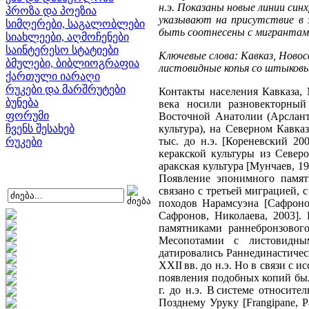
н.э. Показаны новые линии син
პროზა და პოეზია
указывают на присутствие в 
სიმღერები, საგალობლები
быть соотнесены с мигрантам
სიახლეები, აღმოჩენები
საინტერესო სტატიები
Ключевые слова: Кавказ, Новос
ბმულები, ბიბლიოგრაფია
листовидные копья со штыковы
ქართული იარაღი
რუკები და მარშრუტები
Контакты населения Кавказа,
ბუნება
века носили разновекторный
ფორუმი
Восточной Анатолии (Арсланте
ჩვენს შესახებ
культура), на Северном Кавка
тыс. до н.э. [Кореневский 20
რუკები
керакской культуры из Север
аракская культура [Мунчаев, 19
Появление эпонимного памят
связано с третьей миграцией,
походов Нарамсуэна [Cафронов
Сафронов, Николаева, 2003].
памятниками раннебронзового
Месопотамии с листовидны
датировались Раннединастичес
XXII вв. до н.э. Но в связи с
появления подобных копий был
г. до н.э. В системе относи
Позднему Уруку [Frangipane, Pal