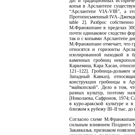
дат и традиционных историче
копья в Арслантепе существую
“Арслантепе VIA-VIB”, а эт
Протописьменный IVA–Джемдет 
table 2]. Разброс собствен
М.Франжипане в пределах 3000–2
почти одинаковое сходство фо
так и с копьями Арслантепе ди
М.Франжипане отмечает, что г
относятся и горизонты Арсл
изолированной находкой в б
каменных гробниц некрополя
Каркемиш, Кара Хасан, относимы
121–122]. Гробница-дольмен 
Западный Кавказ), относяща
конструкции гробницы в Арс
“майкопской”. Дело в том, ч
разных культур, поэтому на
[Николаева, Сафронов, 1974; 
в куро-аракской культуре и в
близком к рубежу III–II тыс. до 
Согласно схеме М.Франжипане
сильным влиянием Позднего У
Закавказья, признаком появлен