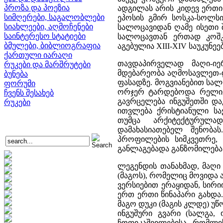
პროზა და პოეზია
ადგილას არის კიდევ ერთი
სიმღერები, საგალობლები
ეპოსის გმირ სოსკა-სოლსი
სიახლეები, აღმოჩენები
სალოცავიდან ღამე ისეთი 
საინტერესო სტატიები
სალოცავთან ერთად კოშკ
ბმულები, ბიბლიოგრაფია
აგებულია XIII-XIV საუკუნეებ
ქართული იარაღი
თავდაპირველად მაღი-იე
რუკები და მარშრუტები
მდებარეობა აღმოსავლეთ-
ბუნება
ფასადზე. მოგვიანებით სა
ფორუმი
ორჯერ ტარდებოდა რელიგი
ჩვენს შესახებ
გავრცელება ინგუშეთში და
რუკები
ითვლება ქრისტიანული სა
თუმცა არქიტექტურულა
დამახასიათებელ შენობა
პროფილების სიმკვეთრე, 
განლაგებადა განზომილება
ლეგენდის თანახმად, მაღი 
(მაგოს), რომელიც მოვიდა 
ვერსიებით ერაყიდან, სირი
ერთ ერთი წინაპარი გახდა
მაგო დუკი (მაგის კლდე) უწ
ინგუშური გვარი (სალგა, 
ჩოფიკაშვილებისა, რომლი