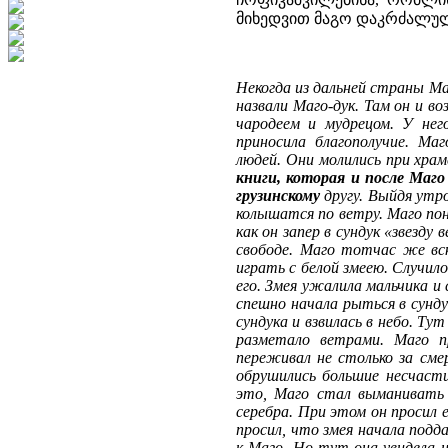
მიხედვით მაგო დაკრძალული
Некогда из дальней страны Маг
назвали Маго-дук. Там он и в
чародеем и мудрецом. У нег
приносила благополучие. Маг
людей. Они молились при хра
книги, которая и после Маго
грузинскому
другу. Выйдя утро
колышатся по ветру. Маго пон
как он запер в сундук «звезду
свободе. Маго тотчас же вск
играть с белой змеею. Случил
его. Змея ужалила мальчика и 
спешно начала рыться в сундук
сундука и взвилась в небо. Ту
разметало ветрами. Маго 
переживал не столько за сме
обрушились большие несчасти
это, Маго стал выманивать 
серебра. При этом он просил 
просил, что змея начала подд
к Маго. Но тут она увидела на