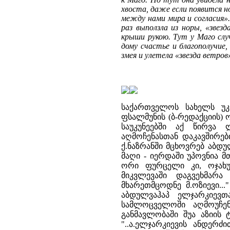
хвоста, даже если появится н
между нами мира и согласия». 
раз выползла из норы, «звез
крыши рукою. Тут у Маго слу
дому счастье и благополучие,
змея и улетела «звезда ветро
საქართველოს სახელს უკა
ფსალმუნის (ბ-რედაქციის)
საუკუნეებში აქ წირვა
აღმოჩენასთან დაკავშირებ
ქ.ნაზრანში მცხოვრებ აბდ
მაღი - იერდაში უპოვნია მ
ორი ფურცელი კი, ოჯახუ
მიკვლევაში დაგვეხმარა
მხარეთმცოდნე მ.ოზიევი..
აბდულვაჰაპ ელჯარკიევთ
სამლოცველოში აღმოუჩენ
განმავლობაში შუა აზიის 
"..ა.ელჯარკიევის ანდერ