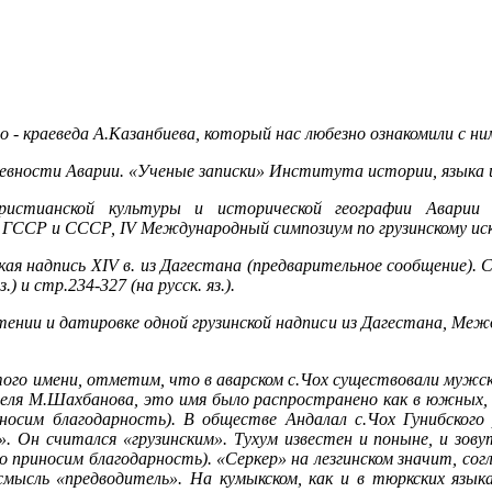
го - краеведа А.Казанбиева, который нас любезно ознакомили с ним
ревности Аварии. «Ученые записки» Института истории, языка и
ристианской культуры и исторической географии Аварии в
 ГССР и СССР, IV Международный симпозиум по грузинскому иску
ская надпись XIV в. из Дагестана (предварительное сообщение).
.) и стр.234-327 (на русск. яз.).
тении и датировке одной грузинской надписи из Дагестана, Меж
того имени, отметим, что в аварском с.Чох существовали мужско
ателя М.Шахбанова, это имя было распространено как в южных,
иносим благодарность). В обществе Андалал с.Чох Гунибского
». Он считался «грузинским». Тухум известен и поныне, и зову
что приносим благодарность). «Серкер» на лезгинском значит, со
смысль «предводитель». На кумыкском, как и в тюркских язык