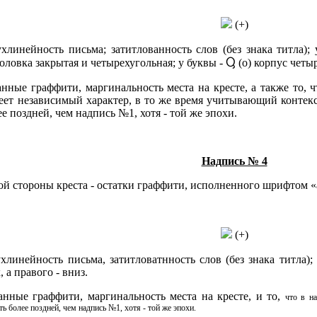
(+)
хлинейность письма; затитлованность слов (без знака титла);
) головка закрытая и четырехугольная; у буквы - Ⴓ (o) корпус че
нные граффити, маргинальность места на кресте, а также то, ч
меет независимый характер, в то же время учитывающий конте
е поздней, чем надпись №1, хотя - той же эпохи.
Надпись № 4
й стороны креста - остатки граффити, исполненного шрифтом «а
(+)
линейность письма, затитловатнность слов (без знака титла); 
 а правого - вниз.
нные граффити, маргинальность места на кресте, и то,
что в н
ь более поздней, чем надпись №1, хотя - той же эпохи.