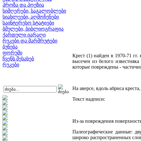
პროზა და პოეზია
სიმღერები, საგალობლები
სიახლეები, აღმოჩენები
საინტერესო სტატიები
ბმულები, ბიბლიოგრაფია
ქართული იარაღი
რუკები და მარშრუტები
ბუნება
ფორუმი
Крест (1) найден в 1970-71 гг.
ჩვენს შესახებ
высечен из белого известняка
რუკები
которые повреждены - частично
На аверсе, вдоль абриса крест
Текст надписи:
Из-за повреждения поверхности
Палеографические данные: дву
широко распространенных слов: