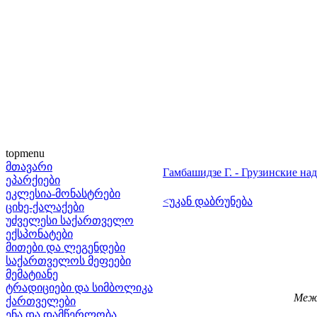
topmenu
მთავარი
Гамбашидзе Г. - Грузинские над
ეპარქიები
ეკლესია-მონასტრები
<უკან დაბრუნება
ციხე-ქალაქები
უძველესი საქართველო
ექსპონატები
მითები და ლეგენდები
საქართველოს მეფეები
მემატიანე
ტრადიციები და სიმბოლიკა
Меж
ქართველები
ენა და დამწერლობა