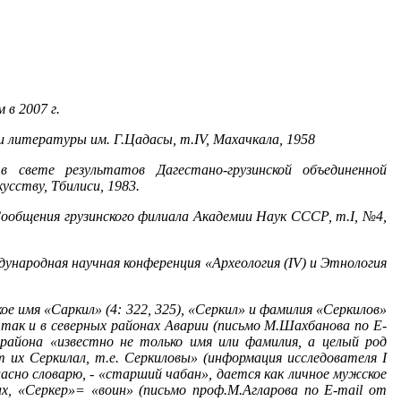
 в 2007 г.
 литературы им. Г.Цадасы, т.IV, Махачкала, 1958
 свете результатов Дагестано-грузинской объединенной
сству, Тбилиси, 1983.
 Сообщения грузинского филиала Академии Наук СССР, т.I, №4,
дународная научная конференция «Археология (IV) и Этнология
е имя «Саркил» (4: 322, 325), «Серкил» и фамилия «Серкилов»
 так и в северных районах Аварии (письмо М.Шахбанова по E-
 района «известно не только имя или фамилия, а целый род
т их Серкилал, т.е. Серкиловы» (информация исследователя I
гласно словарю, - «старший чабан», дается как личное мужское
ах, «Серкер»= «воин» (письмо проф.М.Агларова по E-mail от