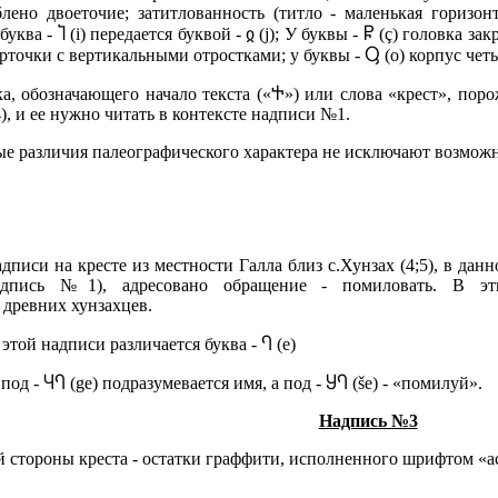
блено двоеточие; затитлованность (титло - маленькая горизон
ква - Ⴈ (i) передается буквой - ჲ (j); У буквы - Ⴜ (ç) головка зак
точки с вертикальными отростками; у буквы - Ⴓ (о) корпус чет
ка, обозначающего начало текста («Ⴕ») или слова «крест», по
), и ее нужно читать в контексте надписи №1.
е различия палеографического характера не исключают возможнос
 надписи на кресте из местности Галла близ с.Хунзах (4;5), в д
адпись №1), адресовано обращение - помиловать. В эт
 древних хунзахцев.
 этой надписи различается буква - Ⴄ (е)
од - ႷႤ (gе) подразумевается имя, а под - ႸႤ (še) - «помилуй».
Надпись №3
 стороны креста - остатки граффити, исполненного шрифтом «ас