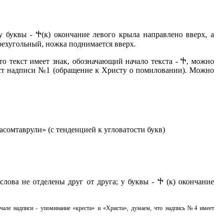
 у буквы - Ⴕ(к) окончание левого крыла направлено вверх, а
тырехугольный, ножка поднимается вверх.
то текст имеет знак, обозначающий начало текста - Ⴕ, можно
кст надписи №1 (обращение к Христу о помиловании). Можно
сомтаврули» (с тенденцией к угловатости букв)
слова не отделены друг от друга; у буквы - Ⴕ (к) окончание
ачале надписи - упоминание «креста» и «Христа», думаем, что надпись №4 имеет