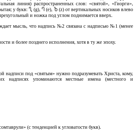
тальная линия) распространенных слов: «святой», «Гиорги»,
рытая; у букв: Ⴂ (g), Ⴄ (е), Ⴆ (z) от вертикальных носиков влево
ырехугольный и ножка под углом поднимается вверх.
рождает мысль, что надпись №2 связана с надписью №1 (менее
ти и более позднего исполнения, хотя в ту же эпоху.
анной надписи под «святым» нужно подразумевать Христа, кому,
их надписях упоминаются местные имена (местного и
омтаврули» (с тенденцией к угловатости букв).