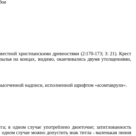
дов
звестной христианскими древностями (2:170-173; 3: 21). Крест
 крылья на концах, видимо, оканчивались двумя утолщениями,
о высеченной надписи, исполненной шрифтом «асомтаврули».
га; в одном случае употреблено двоеточие; затитлованность
в одном случае можно допустить знак титла - маленькая линия