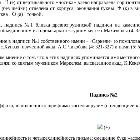
ы - Ⴄ (е) от вертикального «носика» влево направлена горизонта
(без шейки) отделена от корпуса; окончания буквы- Ⴕ (к)-в виде
а - Ⴀ (а) - точкой.
 надпись №1 близка древнегрузинской надписи на каменном
объединенном историко-архитектурном музее г.Махачкалы (4: 321-
ние в надписи №1 собственного имени - «Саркели» (о помилова
с.Хунзах. изученной акад. А.С.Чикобава (4: 321-327) и нами (5: 5
ше мнение о том, что в этих надписях упоминается имя местного
о связи со святым мучеником Маркелем, высказанное акад. К.Кекел
Надпись №2
раффити, исполненного шрифтами «асомтаврули» (с тенденцией к 
(+)
линейность и четырехлинейность письма; смешёние букв «асомта