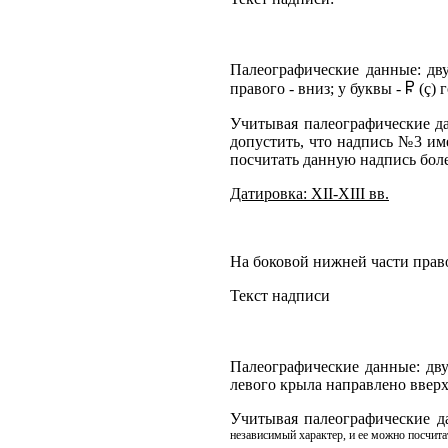
Палеографические данные: дву
правого - вниз; у буквы - Ⴜ (ç
Учитывая палеографические да
допустить, что надпись №3 и
посчитать данную надпись боле
Датировка: XII-XIII вв.
На боковой нижней части право
Текст надписи
Палеографические данные: двух
левого крыла направлено вверх,
Учитывая палеографические да
независимый характер, и ее можно посчитат