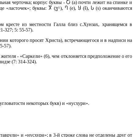
льная черточка; корпус буквы - Ⴀ (а) почти лежит на спинке и
 «ласточек»; буквы: Ⴟ (ჳ^), Ⴄ (е), Ⴘ (š), Ⴑ (s) оканчиваются
 кресте из местности Галла близ с.Хунзах, хранящемся в
327; 5: 55-57).
нии которого просят Христа), встречающегося и в надписи на
5-57).
 жителя - «Саркели» (6), чем отклоняется предположение о его
идзе (7: 314-324).
угловатости некоторых букв) и «нусхури».
врули» и «нусхури»; в 3-й строке слова не отделены друг от