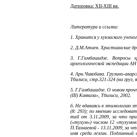
Датировка: XII-XIII вв.
Литература и ссылки:
1. Хранится у хунзаского учено
2. Д.М.Атаев. Христианские д
3. Г.Гамбашидзе. Вопросы х
археологической экспедиции АН
4. Арн.Чикобава. Грузино-авар
Тбилиси, стр.321-324 (на груз, яз
5. Г.Гамбашидзе. О новом проч
(III) Кавказа», Тбилиси, 2002.
6. Не вдаваясь в этимологию э
(8: 293); по мнению исследов
mail от 3.11.2009, за что пр
(«тухум») числом 12 «тухумов
П.Тахнаевой - 13.11.2009, за 
имя среди лезгин. Подлинный 