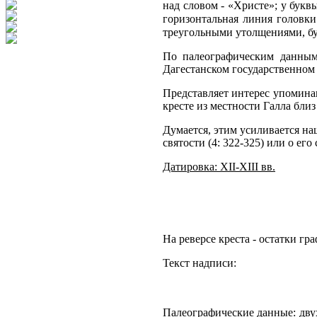
над словом - «Христе»; у букв
горизонтальная линия головки 
треугольными утолщениями, букв
По палеографическим данным,
Дагестанском государственном 
Представляет интерес упомина
кресте из местности Галла близ 
Думается, этим усиливается на
святости (4: 322-325) или о ег
Датировка: XII-XIII вв.
На реверсе креста - остатки г
Текст надписи:
Палеографические данные: двух