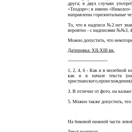
друга; в двух случаях употре
«Теодоре»; в имени «Николоз» бу
направлены горизонтальные чер
То, что в надписи №2 нет зна
вероятно - с надписями №№3, 4
Можно допустить, что некоторы
Датировка: XII-XIII вв.
---------------------------
1, 2, 4, 6 - Как и в молебной
как и в начале текста (н
христианского,происхождения)
3. В отличие от фото, на кальке
5. Можно также допустить, что п
На боковой нижней части левой
Текст надписи: