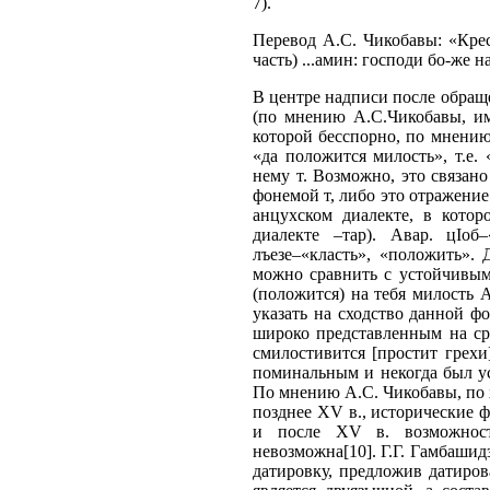
7).
Перевод А.С. Чикобавы: «Крес
часть) ...амин: господи бо-же 
В центре надписи после обращ
(по мнению А.С.Чикобавы, имя
которой бесспорно, по мнению 
«да положится милость», т.е.
нему т. Возможно, это связано
фонемой т, либо это отражени
анцухском диалекте, в котор
диалекте –тар). Авар. цIоб
лъезе–«класть», «положить». 
можно сравнить с устойчивым
(положится) на тебя милость 
указать на сходство данной 
широко представленным на ср
смилостивится [простит грехи]
поминальным и некогда был ус
По мнению А.С. Чикобавы, по х
позднее XV в., исторические 
и после ХV в. возможност
невозможна[10]. Г.Г. Гамбашид
датировку, предложив датиров