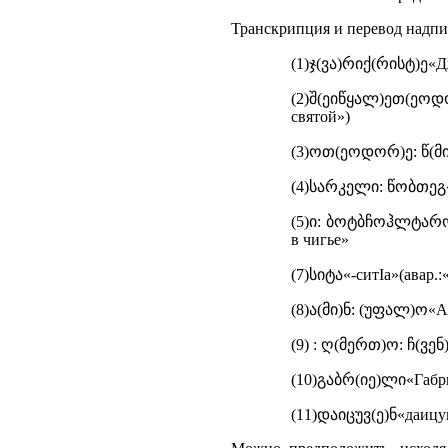
Транскрипция и перевод надпис
(1)ჯ(ვა)რიქ(რისტ)ე«Дж
(2)შ(ეიწყალ)ეთ(ეოდორ
святой»)
(3)ოთ(ეოდორ)ე: წ(მიდ
(4)სარკელი: წობთეგ«С
(5)ი: ბოტბჩოჰლტარო...«
в чигье»
(7)სიტა«-ситIа»(авар.:
(8)ა(მი)ნ: (უფალ)ო«А
(9) : ღ(მერთ)ო: ჩ(ვენ
(10)გაბრ(იე)ლი«Габри
(11)დაიცუვ(ე)ნ«даицув