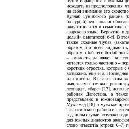
путем обращения к южным диа
исходить из предположения, чт
на себя внимание его сходство
Куллаб Гунибского района (
ботIур(аб) чед – аналог общеав
ряду относится и семантика сл
аварского языка. Вероятно, в 
целый» с метатезой б-тI. В это
также сходные тIубав (заката
образом, по всей видимости
образом: цIоб теги ботIаб чох
– «милость, да ляжет на всю 
читается только частично – пе
коротких отростка, которые с
возможно, еще и а. Последняя
или эпитета. В связи с этим в
имя, то тут возможна реконстру
леопард», «барс» [17], испол
районах Дагестана, а такж
представлено в южноаварско
МухIамад [18] и мужское проз
Тляратинского района известен
в данном случае возможен один
для южных диалектов аварског
слово чгьеситIа (строки 6–7) 