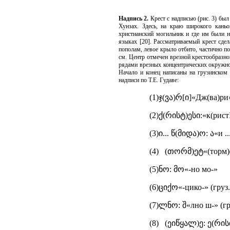
Надпись 2.
Крест с надписью (рис. 3) был 
Хунзах. Здесь, на краю широкого каньо
христианский могильник и где им были н
языках [20]. Рассматриваемый крест сде
пополам, левое крыло отбито, частично по
см. Центр отмечен врезной крестообразн
рядами врезных концентрических окружно
Начало и конец написаны на грузинском 
надписи по Т.Е. Гудаве:
(1)ჯ(ვა)რ[ი]«Дж(ва)ри»
(2)ქ(რისტ)ესი:«к(ристI
(3)ი... წ(მიდა)ო: ა«и .
(4) (თორმ)ეტ«(торм)ет
(5)ნო: მო«-но мо-»
(6)ციქო«-цико-» (груз
(7)ლნო: შ«лно ш-» (гр
(8) (ეიწყალ)ე: ე(რისთ