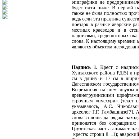
эпиграфики не предпринималос
будет идти ниже. В первой н
также не была полностью прочт
ведь если эта практика сущест
поездок в разные аварские ра
местных краеведов и в стен
надписями, среди которых оказа
слова. К настоящему времени 
являются объектом исследовани
Надпись 1.
Крест с надпись
Хунзахского района РД[5] и п
см в длину и 17 см в ширин
Дагестанском государственно
Вырезанная на нем двуязычн
древнегрузинскими шрифтами
строчным «нусхури» (текст 
указывалось, А.С. Чикоба
археолог Г.Г. Гамбашидзе[7]. 
слова сплошь да рядом находя
приводятся без сокращения: 
Грузинская часть занимает на
креста: строки 8–11); аварски