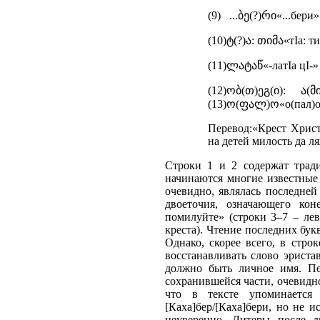
(9) ...ბე(?)რი«...бери» 
(10)ტ(?)ა: თიმა«тIа: т
(11)ლატაწ«-латIа цI-»
(12)ობ(თ)ეგ(ი): ა(
(13)ო(ფალ)ო«о(пал)о»
Перевод:«Крест Христ
на детей милость да л
Строки 1 и 2 содержат трад
начинаются многие известные н
очевидно, являлась последней
двоеточия, означающего кон
помилуйте» (строки 3–7 – ле
креста). Чтение последних бук
Однако, скорее всего, в стро
восстанавливать слово эриста
должно быть личное имя. Пе
сохранившейся части, очевидно
что в тексте упоминается
[Каха]бер/[Каха]бери, но не и
неуверенно. Литеры после д