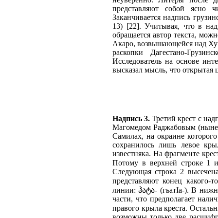
представляют собой ясно ч
Заканчивается надпись грузин
13) [22]. Учитывая, что в н
обращается автор текста, можн
Акаро, возвышающейся над Хунз
раскопки Дагестано-Грузинс
Исследователь на основе инт
высказал мысль, что открытая 
Надпись 3.
Третий крест с над
Магомедом Раджабовым (ныне –
Самилах, на окраине которого 
сохранилось лишь левое кры
известняка. На фрагменте крес
Потому в верхней строке 1 и
Следующая строка 2 высечена
представляют конец какого-т
линии: ჰატა- (гьатIа-). В ниж
части, что предполагает налич
правого крыла креста. Остальн
возможны только две расшифро