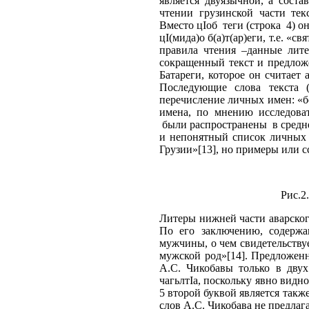
является двуязычной, а соста
чтении грузинской части тек
Вместо цIоб теги (строка 4) 
цI(мида)о б(а)т(ар)еги, т.е. «с
правила чтения –данные лите
сокращенный текст и предлож
Батареги, которое он считает 
Последующие слова текста (
перечисление личных имен: «ботI(
имена, по мнению исследова
были распространены в средне
и непонятный список личных и
Грузии»[13], но примеры или 
Рис.2
Литеры нижней части аварског
По его заключению, содержа
мужчины, о чем свидетельствуе
мужской род»[14]. Предложенн
А.С. Чикобавы только в двух
чагьлтIа, поскольку явно видно,
5 второй буквой является такж
слов А.С. Чикобава не предлаг