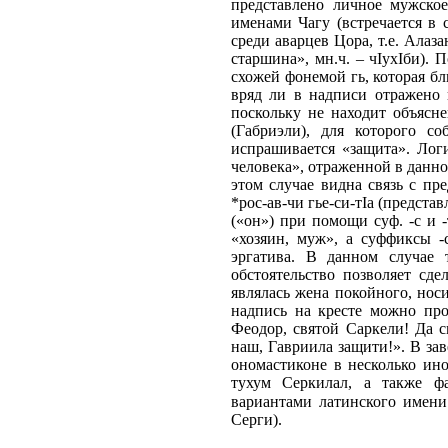
представлено личное мужско
именами Чагу (встречается в с
среди аварцев Цора, т.е. Алаз
старшина», мн.ч. – чIухIби). 
схожей фонемой гь, которая бл
вряд ли в надписи отражено 
поскольку не находит объясне
(Габриэли), для которого со
испрашивается «защита». Логи
человека», отраженной в данной
этом случае видна связь с п
*рос-ав-чи гье-си-тIа (предста
(«он») при помощи суф. -с и -
«хозяин, муж», а суффиксы -
эргатива. В данном случае 
обстоятельство позволяет сд
являлась жена покойного, нос
надпись на кресте можно пр
Феодор, святой Саркели! Да 
наш, Гавриила защити!». В зав
ономастиконе в несколько ино
тухум Серкилал, а также ф
вариантами латинского имени 
Серги).