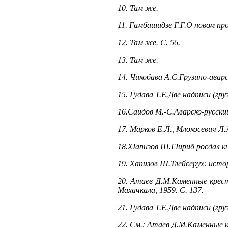
10. Там же.
11. Гамбашидзе Г.Г.О новом про
12. Там же. С. 56.
13. Там же.
14. Чикобава А.С.Грузино-аварск
15. Гудава Т.Е.Две надписи (гру
16.Саидов М.-С.Аварско-русский 
17. Марков Е.Л., Млокосевич Л.
18.ХIапизов Ш.ГIириб росдал кьи
19. Хапизов Ш.Тлейсерух: исто
20. Атаев Д.М.Каменные крест
Махачкала, 1959. С. 137.
21. Гудава Т.Е.Две надписи (гру
22. См.: Атаев Д.М.Каменные к