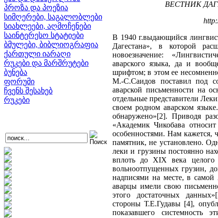
ВЕСТНИК ДАГЕ
პროზა და პოეზია
სიმღერები, საგალობლები
http
სიახლეები, აღმოჩენები
საინტერესო სტატიები
В 1940 г.выдающийся лингвист
ბმულები, ბიბლიოგრაფია
Дагестана», в которой ра
ქართული იარაღი
новоезначение: «Лингвист
რუკები და მარშრუტები
аварского языка, да и вообщ
ბუნება
шрифтом; в этом ее несомненно
М.-С.Саидов поставил под с
ფორუმი
аварской письменности на ос
ჩვენს შესახებ
отдельные представители Леки
რუკები
своем родном аварском языке
обнаружено»[2]. Приводя раз
«Академик Чикобава относит
особенностями. Нам кажется, ч
памятник, не установлено. Од
леки и грузины постоянно на
вплоть до XIX века целого 
вольноотпущенных грузин, до
надписями на месте, в самой
аварцы имели свою письменно
этого достаточных данных»
стороны Т.Е.Гудавы [4], опу
показавшего системность э