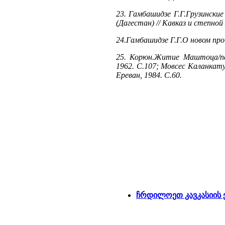
23. Гамбашидзе Г.Г.Грузинские
(Дагестан) // Кавказ и степной
24.Гамбашидзе Г.Г.О новом проч
25. Корюн.Житие Маштоца/пе
1962. С.107; Мовсес Каланкат
Ереван, 1984. С.60.
ჩრდილოეთ კავკასიის