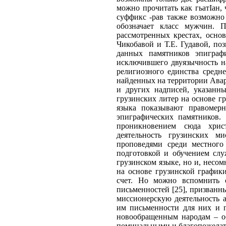
можно прочитать как гьатIан,
суффикс -рав также возможно 
обозначает класс мужчин. 
рассмотренных крестах, осно
Чикобавой и Т.Е. Гудавой, по
данных памятников эпиграфи
исключившего двуязычность на
религиозного единства средн
найденных на территории Авари
и других надписей, указанн
грузинских литер на основе гр
языка показывают правомерн
эпиграфических памятников.
проникновением сюда христ
деятельность грузинских м
проповедями среди местного
подготовкой и обучением слу
грузинском языке, но и, несо
на основе грузинской график
счет. Но можно вспомнить с
письменностей [25], призванн
миссионерскую деятельность а
им письменности для них и 
новообращенным народам – об
поминальными и благопожелате