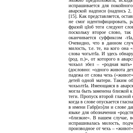
Можно предположить, исходя 
испрашивается для покойного
аварской надписи (надпись 2,
[15]. Как представляется, ост
не смог идентифицировать, р
фразой цIоб теги следуют слов
поскольку второе слово, так
оканчивается суффиксом -тI
Очевидно, что в данном слу
милость, т.е. те, на кого она
слова чогьлтIа. И здесь обнар
(род. п.)», от которого в ава
чохьол эбел – «родная мать»
(дословно: «одного живота де
падежа от слова чехь («живот»
детей одной матери. Таким об
чохьолтIа. Имеющаяся в аварск
могла быть заменена близкой к
теги. Пропуск второй гласной 
когда в слове опускается гласна
в имени Габр[иэ]ли и слове да
языке для обозначения «родств
«близкие». В нашем случае, в
испрашивалась милость, подч
производное от чехь – «живот»