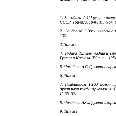
1. Чикобава А.С.Грузино-авар
СССР. Тбилиси, 1940. Т. I,No4. 
2. Саидов М.С.Возникновение п
137.
3.Там же.
4. Гудава Т.Е.Две надписи (г
Грузии и Кавказа. Тбилиси, 1954.
5. Чикобава А.С.Грузино-аварска
6. Там же.
7. Гамбашидзе Г.Г.О новом п
дунар.науч.конф.«Археология (I
С. 55–57.
8. Чикобава А.С.Грузино-аварска
9. Там же.