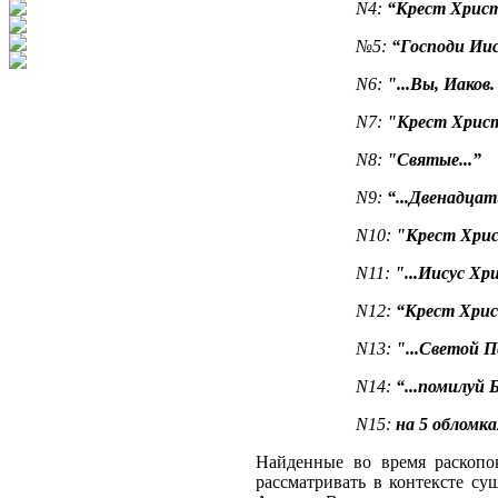
N4:
“Крест Христа
№5:
“Господи Иис
N6:
"...Вы, Иаков.
N7:
"Крест Христ
N8:
"Святые...”
N9:
“...Двенадца
N10:
"Крест Хрис
N11:
"...Иисус Хр
N12:
“Крест Хри
N13:
"...Светой П
N14:
“...помилуй Б
N15:
на 5 обломка
Найденные во время раскопо
рассматривать в контексте су