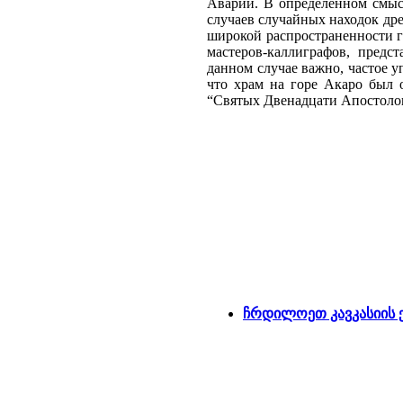
Аварии. В определенном смыс
случаев случайных находок др
широкой распространенности 
мастеров-каллиграфов, предс
данном случае важно, частое у
что храм на горе Акаро был 
“Святых Двенадцати Апостоло
ჩრდილოეთ კავკასიის 