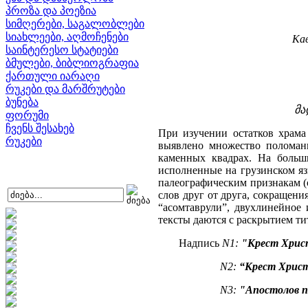
პროზა და პოეზია
სიმღერები, საგალობლები
სიახლეები, აღმოჩენები
Кав
საინტერესო სტატიები
ბმულები, ბიბლიოგრაფია
ქართული იარაღი
რუკები და მარშრუტები
ბუნება
მა
ფორუმი
ჩვენს შესახებ
При изучении остатков храма
რუკები
выявлено множество поломан
каменных квадрах. На больш
исполненные на грузинском я
палеографическим признакам (о
слов друг от друга, сокращени
“асомтаврули”, двухлинейное
тексты даются с раскрытием ти
Надпись
N1:
"Крест Христ
N2:
“Крест Хрис
N3:
"Апостолов п