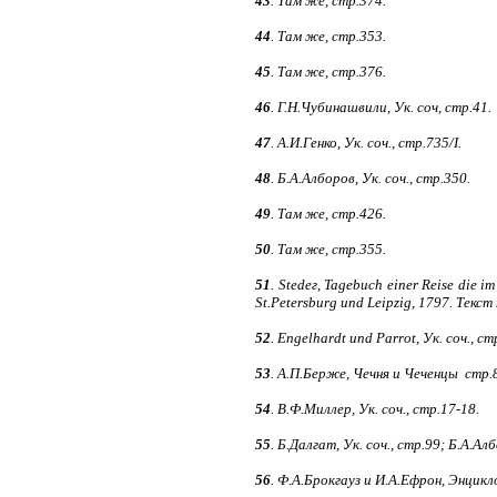
43
. Там же, стр.374.
44
. Там же, стр.353.
45
. Там же, стр.376.
46
. Г.Н.Чубинашвили, Ук. соч, стр.41.
47
. А.И.Генко, Ук. соч., стр.735/I.
48
. Б.А.Алборов, Ук. соч., стр.350.
49
. Там же, стр.426.
50
. Там же, стр.355.
51
. Stеdег, Tagebuch einer Reise die
St.Petersburg und Leipzig, 1797. Текст
52
. Engelhardt und Parrot, Ук. соч., ст
53
. А.П.Берже, Чечня и Чеченцы стр.
54
. В.Ф.Миллер, Ук. соч., стр.17-18.
55
. Б.Далгат, Ук. соч., стр.99; Б.А.Алб
56
. Ф.А.Брокгауз и И.А.Ефрон, Энцикл