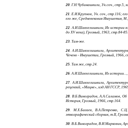
20
. Г.Н.Чубинашвили, Ук.соч., стр.5, 
21
. Е.И.Крупнов, Ук. соч., стр.116;
его же, Средневековая Ингушетия, М.,
22
. А.И.Шавхелишвили, Из истории в
до XV века), Грозный, 1963, стр.84-85
23
. Там-же.
24
. А.И.Шавхелишвили, Архитектурн
Чечено - Ингушетии, Грозный, 1966, с
25
. Там же, стр.24.
26
. А.И.Шавхелишвили, Из истории...,
27
. А.И.Шавхелишвили, Архитектур
рецензий, «Мацне», изд.АН ГССР, 1969
28
. В.Б.Виноградов, А.А.Саламов, О
История, Грозный, 1966, стр.164.
29
. М.X.Багаев, В.А.Петренко, С.
этнографический сборник, т.II, Грозн
30
. В.Б.Виноградов, В.И.Марковин, А