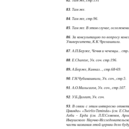
82
. Там же, стр.191
83
. Там же.
84
. Там же, стр.96.
85
. Там же. В этом случае, осложнени
86
. За консультацию по вопросу конс
Университета, К.К.Чрелашвили.
87
. А.П.Берже, Чечня и чеченцы... стр.
88
. Е.Сhantге, Ук. соч. стр.196.
89.
А.Берже, Кавказ..., стр.68-69.
90
. Г.Н.Чубинашвили, Ук. соч., стр.5.
91
. А.О.Мальсагов, Ук. соч., стр.107.
92
. У.Б.Далгат, Ук. соч.
93
. В связи с этим интересно отмет
Цминда» «Twirlis-Tzminda» (см. Е.Ch
Алби - Ерда (см. Л.П.Семенов, Ар
Ингушского Научно-Исследовательског
части названия этой церкви дело буд