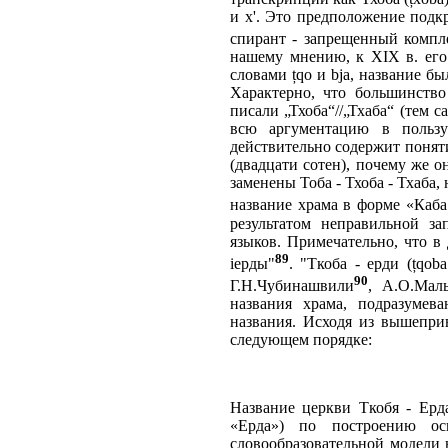
и х'. Это предположение подк
спирант - запрещенный компл
нашему мнению, к XIX в. его
словами țqo и bja, название б
Характерно, что большинство
писали „Тхоба“//„Тхаба“ (тем 
всю аргументацию в пользу
действительно содержит поняти
(двадцати сотен), почему же 
заменены Тоба - Тхоба - Тхаба
название храма в форме «Каба
результатом неправильной за
языков. Примечательно, что в
89
iерды"
. "Ткоба - ерди (țqoba
90
Г.Н.Чубинашвили
, А.О.Маль
названия храма, подразумев
названия. Исходя из вышепри
следующем порядке:
Название церкви Ткобя - Ерд
«Ерда») по построению ос
словообразовательной модели 