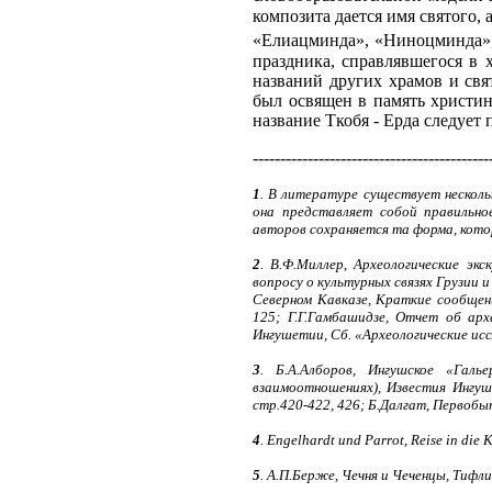
композита дается имя святого,
«Елиацминда», «Ниноцминда»,
праздника, справлявшегося в 
названий других храмов и свя
был освящен в память христин
название Ткобя - Ерда следует 
-------------------------------------------
1
. В литературе существует несколь
она представляет собой правильно
авторов сохраняется та форма, кот
2
. В.Ф.Миллер, Археологические экс
вопросу о культурных связях Грузии и
Северном Кавказе, Краткие сообщен
125; Г.Г.Гамбашидзе, Отчет об ар
Ингушетии, Сб. «Археологические иссле
3
. Б.А.Алборов, Ингушское «Гал
взаимоотношениях), Известия Ингушс
стр.420-422, 426; Б.Далгат, Первобытн
4
. Engelhardt und Parrot, Reise in die 
5
. А.П.Берже, Чечня и Чеченцы, Тифли