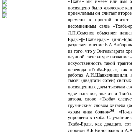
«Тхаба» мы имеем или имя ос
посвящено было языческое кап
приемлемым он считает второе 
времени в простой эпитет 
несомненным связь «Тхаба-е
Л.П.Семенов объясняет назва
Ерды»||«Тхабаерды» (инг.«tqh
разделяет мнение Б.А.Алборов
из того, что у Энгельгардта х
научной литературе название 
искусственность такой тракто
перевода «Тхаба-Ерды», как «
работах А.И.Шавхелишвили. А
тысяч (двадтати сотен) святы
посвященных двум тысячам св
«две тысячи», значит и Тхоба
автора, слово «Тхоба» следу
грузинским словом хвтаеба (б
26
«храм лика божия»
. «По-в
упрощено в тхоба. Случайное с
Тхаба-Ерды, как двадцать сот
спорной В.Б.Виноградов и А.