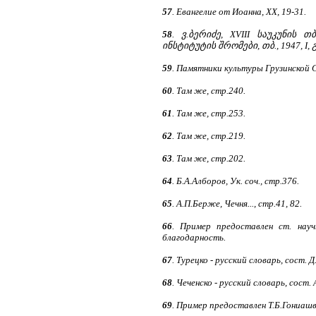
57
. Евангелие от Иоанна, XX, 19-31.
58
. ვ.ბერიძე, XVIII საუკუნის
ინსტიტუტის შრომები, თბ., 1947, I, გ
59
. Памятники культуры Грузинской СС
60
. Там же, стр.240.
61
. Там же, стр.253.
62
. Там же, стр.219.
63
. Там же, стр.202.
64
. Б.А.Алборов, Ук. соч., стр.376.
65
. А.П.Берже, Чечня..., стр.41, 82.
66
. Пример предоставлен ст. нау
благодарность.
67
. Турецко - русский словарь, сост. 
68
. Чеченско - русский словарь, сост. 
69
. Пример предоставлен Т.Б.Гониашв