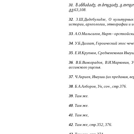
31
. ზ.ანჩაბაძე, თ.ბოცვაძე, გ.თო
გვ.63,108.
32
. 3.Ш.Дидебулидзе, О культурных
истории, археологии, этнографии и ис
33
. А.О.Мальсагов, Нарт - орстхойски
34
. У.Б.Далгат, Героический эпос че
35
. Е.И.Крупнов, Средневековая Ингу
36
. В.Б.Виноградов, В.И.Марковин, 
ассинского ущелья.
37
. Ч.Ахриев, Ингуши (их предания, ве
38
. Б.А.Алборов, Ук, соч , стр.376.
39
. Там же.
40
. Там же.
41
. Там же,
42
. Там же, стр.352, 376.