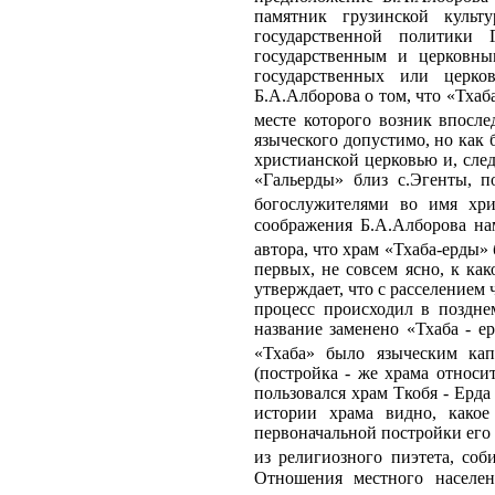
памятник грузинской культ
государственной политики 
государственным и церковны
государственных или церко
Б.А.Алборова о том, что «Тхаб
месте которого возник впосле
языческого допустимо, но как 
христианской церковью и, сле
«Гальерды» близ с.Эгенты, 
богослужителями во имя хрис
соображения Б.А.Алборова на
автора, что храм «Тхаба-ерды»
первых, не совсем ясно, к ка
утверждает, что с расселением
процесс происходил в позднем
название заменено «Тхаба - ер
«Тхаба» было языческим кап
(постройка - же храма относи
пользовался храм Ткобя - Ерда
истории храма видно, какое
первоначальной постройки его 
из религиозного пиэтета, со
Отношения местного населен