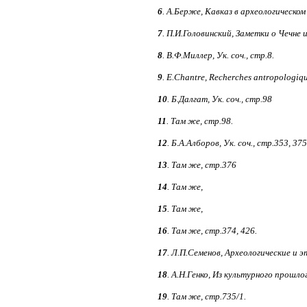
6
. А.Берже, Кавказ в археологическом
7
. П.И.Головинский, Заметки о Чечне 
8
. В.Ф.Миллер, Ук. соч., стр.8.
9
. Е.Chапtre, Recherches antropologique
10
. Б.Далгат, Ук. соч., стр.98
11
. Там же, стр.98.
12
. Б.А.Алборов, Ук. соч., стр.353, 375
13
. Там же, стр.376
14
. Там же,
15
. Там же,
16
. Там же, стр.374, 426.
17
. Л.П.Семенов, Археологические и 
18
. А.Н.Генко, Из культурного прошло
19
. Там же, стр.735/1.