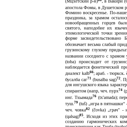
(Мцхетский р-н)
, в Вакири (
апостола Фомы, в Душетском р
Фомино воскресенье. По-наше
праздника, за храмом остало
новообращенных горцев было
святого, наподобие их языч
этимологической точки зрени
форме засвидетельствовано 
обозначает весьма слабый прид
грузинскому глухому придыха
названии соседнего с храмом 
(toba) происходит от грузи
наблюдается фонетический проц
66
диалект kalb
; араб. - тюркск.
71
72
бусалба саг
(busalba sag)
. П
для ингушского языка характер
74
спирантом (напр, чеч. пурх
(p
76
инг. Тхьамада
(tx'amada); пер
79
туш.
(tuš) „игра в пятнашки“ 
82
чеч. човка
(čovka) „грач" - 
85
(qalsag)
. Исходя из этих пр
созданию гармонических ком
транскрипции как Тхоба (țxoba)/