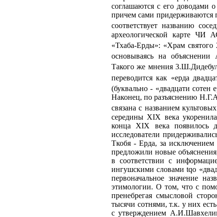
соглашаются с его доводами о
причем сами придерживаются пе
соответствует названию сосе
археологической карте ЧИ 
«Тхаба-Ерды»: «Храм святого 
основываясь на объяснении
Такого же мнения 3.Ш.Дидебу
переводится как «ерда двадца
(буквально - «двадцати сотен е
Наконец, по разъяснению Н.Г.А
связана с названием культовых
середины XIX века укоренилас
конца XIX века появилось д
исследователи придерживались
Ткобя - Ерда, за исключение
предложили новые объяснения
в соответствии с информацие
ингушскими словами tqo «двадц
первоначальное значение наз
этимологии. О том, что с пом
пренебрегая смысловой сторо
тысячи сотнями, т.к. у них ес
с утверждением А.И.Шавхелиш