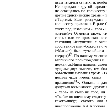
двум тысячам святых; и, вооб
Не оправдан и другой вариант
не освящались по количеству 
другие христианские храмы - п
с.Таргим). Если рассуждать
количеству прихожан. В р-не 
также под названием «Тхаба -
жителей»? Отметим также, чт
святых или же прихожан не с
святилищ Ингушетии с оконч
собственное имя «божества», «
(«Магал») был «ученейшим 
37
гаерда»)
. По нашему мнению,
вторичного происхождения и, 
церкви св.Нины названы ущель
«ущелье двух тысяч», тем бо
объяснении названия храма «Тх
носили чаще имена каких - 
38
праздников
». Однако, в да
допуская возможность других 
«Тхаба» не было ни того, ни 
«Тхаба» по внешнему сходству 
какого-нибудь святого или
предположение Б.А.Алборова 