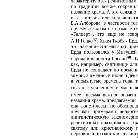
характеризуются религиозным 
по традиции все-же сохранил
название храма. А это связано
и с лингвистическим анализ
Б.А.Алборова, в частности тог
почему же храм не называется
«Галиерт», это еще не гово
47
А.И.Генко
. Храм Ткобя - Ерд
это название Энгельгардт прим
Ерда пользовался у Ингушей
48
народа в верности России
. 
как, например, святилище бли
Ерда не совпадает по времен
зимой, а именно, в июне и дек
в упомянутые времена года. 
связан с усилением и уменьш
имеет весьма важное значени
названия храма, предлагаемой 
она фонетически не обоснован
другими примерами аналоги
лингвистическую закономерно
религиозных праздников в хра
святому или христианскому п
церковный праздник в грузинск