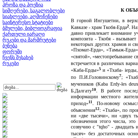
პროზა და პოეზია
К ОБЪ
სიმღერები, საგალობლები
სიახლეები, აღმოჩენები
В горной Ингушетии, в верхо
საინტერესო სტატიები
2
Кавказе - храм Ткобя-Ерда
. Н
ბმულები, ბიბლიოგრაფია
давно привлекает внимание уче
ქართული იარაღი
композита - Ткобя - вызывает 
რუკები და მარშრუტები
некоторых других храмов и св
ბუნება
«Пхомат-Ерда», «Тамыж-Ерда»,
ფორუმი
«святой», «местопребывание свя
ჩვენს შესახებ
რუკები
встречается в различных вариа
5
«Каба-Ерды»
и «Тхаба- iерды
7
по П.И.Головинскому
; «Тха
мучеников (Kaba Erdy-les deux
10
Б.Далгату
. В работе после
информации местного жителя
11
приход»
. По-новому осмыс
12
объяснения
: «Тхаба», по пр
ни «две тысячи», ни «двух т
обозначения этого числа, это 
созвучию с "tqho" - двадцать 
тысяч» без достаточных осн