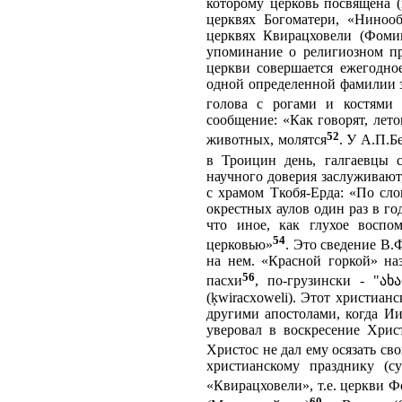
которому церковь посвящена (
церквях Богоматери, «Нинооб
церквях Квирацховели (Фомино
упоминание о религиозном пр
церкви совершается ежегодно
одной определенной фамилии 
голова с рогами и костями 
сообщение: «Как говорят, лето
52
животных, молятся
. У А.П.Б
в Троицин день, галгаевцы 
научного доверия заслуживают
с храмом Ткобя-Ерда: «По сл
окрестных аулов один раз в год
что иное, как глухое воспо
54
церковью»
. Это сведение В.
на нем. «Красной горкой» на
56
пасхи
, по-грузински - "ა
(ķwiracxoweli). Этот христиан
другими апостолами, когда Ии
уверовал в воскресение Хрис
Христос не дал ему осязать св
христианскому празднику (су
«Квирацховели», т.е. церкви 
60