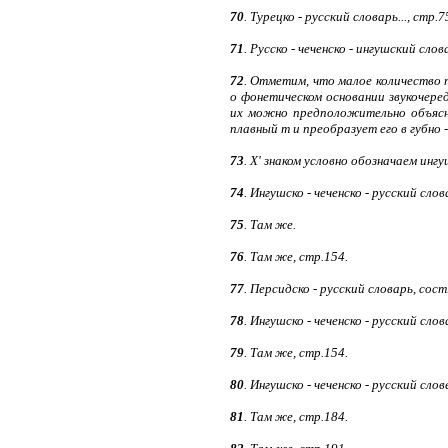
70
. Турецко - русский словарь..., стр.7
71
. Русско - чеченско - ингушский сло
72
. Отметим, что малое количество 
о фонетическом основании звукочеред
их можно предположительно объясни
плавный m и преобразует его в губно -
73
. X' знаком условно обозначаем инг
74
. Ингушско - чеченско - русский сло
75
. Там же.
76
. Там же, стр.154.
77
. Персидско - русский словарь, сост
78
. Ингушско - чеченско - русский слов
79
. Там же, стр.154.
80
. Ингушско - чеченско - русский слов
81
. Там же, стр.184.