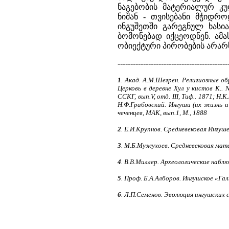
ნაგებობის მატერიალურ კუ
ნიშან - თვისებანი მჭიდრ
ინგუშეთში გარეგნულ ხასი
ბომონებად იქცეოდნენ. ამ
ობიექტური პირობების არარს
-------------------------------------------
1
. Акад. А.М.Шегрен. Религиозные об
Церковь в деревне Хул у кистов К.. 
ССКГ, вып.V, отд. III, Тиф.. 1871; Н
Н.Ф.Грабовский. Ингуши (их жизнь и 
чеченцев, МАК, вып.1, М., 1888
2
. Е.И.Крупнов. Средневековая Ингуше
3
. М.Б.Мужухоев. Средневековая матер
4
. В.В.Миллер. Археологические наблюд
5
. Проф. Б.А.Алборов. Ингушское «Га
6
. Л.П.Семенов. Эволюция ингушских 