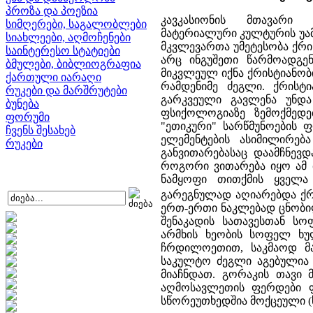
პროზა და პოეზია
კავკასიონის მთავარი
სიმღერები, საგალობლები
მატერიალური კულტურის უამ
სიახლეები, აღმოჩენები
მკვლევართა უმეტესობა ქრი
საინტერესო სტატიები
არც ინგუშეთი წარმოადგენ
ბმულები, ბიბლიოგრაფია
მიკვლეულ იქნა ქრისტიანობ
ქართული იარაღი
რამდენიმე ძეგლი. ქრისტ
რუკები და მარშრუტები
გარკვეული გავლენა უნდა
ბუნება
ფსიქოლოგიაზე ზემოქმედ
ფორუმი
"ეთიკური" სარწმუნოების 
ჩვენს შესახებ
ელემენტების ასიმილირებ
რუკები
განვითარებასაც დაამჩნევდ
როგორი ვითარება იყო ამ მხ
ნამყოფი თითქმის ყველა
გარეგნულად აღიარებდა ქრ
ერთ-ერთი ნაკლებად ცნობი
შენაკადის სათავესთან ს
არმხის ხეობის სოფელ ხ
ჩრდილოეთით, საკმაოდ მა
საკულტო ძეგლი აგებულია
მიაჩნდათ. გორაკის თავი
აღმოსავლეთის ფერდები 
სწორეუთხედშია მოქცეული (ს