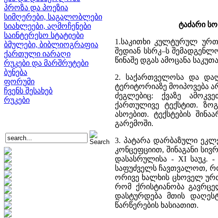
პროზა და პოეზია
სიმღერები, საგალობლები
ტაძარი სო
სიახლეები, აღმოჩენები
საინტერესო სტატიები
1.საკითხი კულტურულ ურ
ბმულები, ბიბლიოგრაფია
შედიან სსრკ–ს შემადგენლ
ქართული იარაღი
წინაშე დგას ამოცანა საკუთ
რუკები და მარშრუტები
ბუნება
2. საქართველოსა და და
ფორუმი
ტერიტორიაზე მოიპოვება ა
ჩვენს შესახებ
ძეგლებიც: ქვაზე ამოკ
რუკები
ქართულივე ტექსტით. ზოგ
ასოებით. ტექსტების შინ
გარემოში.
3. პატარა დარბაზული ეკლ
კონცეფციით, შინაგანი სივ
დასასრულისა - XI საუკ. 
საფუძველს ჩავთვალოთ, რო
ორივე ხალხის ცხოველ ურთ
რომ ქრისტიანობა გავრცე
დასტურდება მთის დაღესტნ
წარწერების ხასიათით.