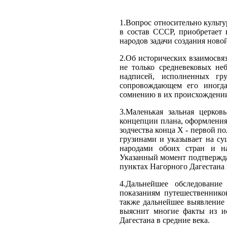
1.Вопрос относительно культ
в состав СССР, приобретает 
народов задачи создания новой
2.Об исторических взаимосвяз
не только средневековых не
надписей, исполненных гр
сопровождающем его иногда
сомнению в их происхождении
3.Маленькая зальная церко
концепции плана, оформления
зодчества конца X - первой п
грузинами и указывает на су
народами обоих стран и на
Указанный момент подтвержда
пунктах Нагорного Дагестана
4.Дальнейшее обследование
показаниям путешественнико
также дальнейшее выявление 
выяснит многие факты из и
Дагестана в средние века.