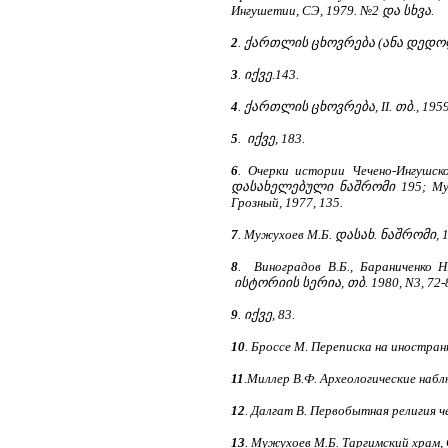
Ингушетии, СЭ, 1979. №2 და სხვა.
2
. ქართლის ცხოვრება (ანა დედოფლ
3
. იქვე.143.
4
. ქართლის ცხოვრება, II. თბ., 1959
5
. იქვე, 183.
6
. Очерки истории Чечено-Ингушско
დასახელებული ნაშრომი 195; Мужухо
Грозный, 1977, 135.
7
. Мужухоев М.Б. დასახ. ნაშრომი, 1
8
. Виноградов В.Б., Бараниченко Н
ისტორიის სერია, თბ. 1980, N3, 72-
9
. იქვე, 83.
10
. Броссе М. Переписка на иностранн
11
.Миллер В.Ф. Археологические наблю
12
. Далгат В. Первобытная религия чече
13
. Мужухоев М.Б. Таргимский храм, С