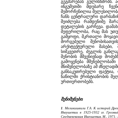
გეგმარებას გულისხმობს. 
ინგუშეთში მდებარე ჩვ
შემორჩენილია შელესილობა
ჩანს ცენტრალური დარბაზი
შეიძლება რამდენიმე შარ
დეტალების გარჩევა. დამა
შეფერილობა, რაც მას უთუ
გამყოფი, მკრთალი მოყავი
მორგებული შენობისათვ
არქიტექტურული მასები,
სიმკვეთრე, ძეგლის განლაგ
შენობის მშვენივნად მოძე
გამოყენება მშენებლობაშ
მნიშვნელობაზე ამ ძნელადმ
განსაკუთრებული ფაქტია,
ნაწილში ქრისტიანობის შეღ
ურთიერთობებს.
შენიშვნები:
1
. Меликишвили Г.А. К историй Древ
Ингушетии в 1925-1932 гг. Грозны
Средневековая Ингушетия, М., 1971;