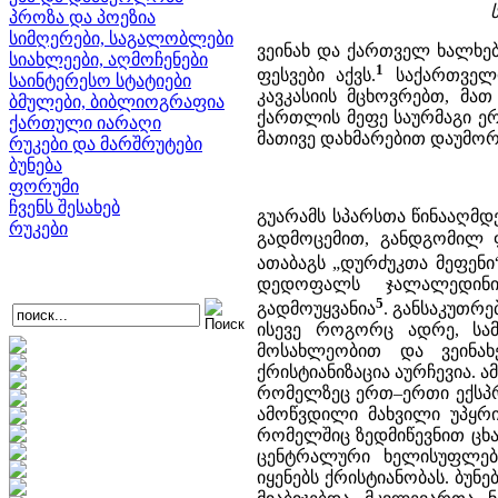
პროზა და პოეზია
სიმღერები, საგალობლები
ვეინახ და ქართველ ხალხე
სიახლეები, აღმოჩენები
1
ფესვები აქვს.
საქართველო
საინტერესო სტატიები
კავკასიის მცხოვრებთ, მა
ბმულები, ბიბლიოგრაფია
ქართლის მეფე საურმაგი ერ
ქართული იარაღი
მათივე დახმარებით დაუმორ
რუკები და მარშრუტები
ბუნება
ფორუმი
ჩვენს შესახებ
გუარამს სპარსთა წინააღმდე
რუკები
გადმოცემით, განდგომილ 
ათაბაგს „დურძუკთა მეფენი
დედოფალს ჯალალედინი
5
გადმოუყვანია
. განსაკუთრ
ისევე როგორც ადრე, სა
მოსახლეობით და ვეინახ
ქრისტიანიზაცია აურჩევია.
რომელზეც ერთ–ერთი ექსპრ
ამოწვდილი მახვილი უპყრი
რომელშიც ზედმიწევნით ცხ
ცენტრალური ხელისუფლებ
იყენებს ქრისტიანობას. ბუნ