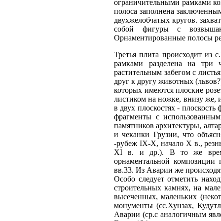
ограничительными рамками ком
полоса заполнена заключенным
двухжелобчатых кругов. захв
собой фигуры с возвыша
Орнаментированные полосы рез
Третья плита происходит из с
рамками разделена на три ч
растительным забегом с листь
друг к другу животных (львов?
которых имеются плоские розе
листиком на ножке, внизу же, 
в двух плоскостях - плоскост
фрагменты с использованным
памятников архитектуры, алта
и чеканки Грузии, что объяс
-рубеж IX-X, начало X в., рез
XI в. и др.). В то же врем
орнаментальной композиции 
вв.33. Из Аварии же происходя
Особо следует отметить нахо
строительных камнях, на мал
высеченных, маленьких (некот
монументы (сс.Хунзах, Кудут
Аварии (ср.с аналогичным явл