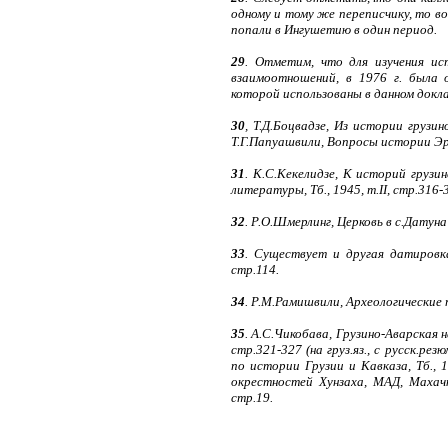
одному и тому же переписчику, то во
попали в Ингушетию в один период.
29
. Отметим, что для изучения ис
взаимоотношений, в 1976 г. была о
которой использованы в данном докл
30
, Т.Д.Боцвадзе, Из истории грузин
Т.Г.Папуашвили, Вопросы истории Эрети
31
. К.С.Кекелидзе, К историй грузи
литературы, Тб., 1945, т.II, стр.316-31
32
. Р.О.Шмерлинг, Церковь в с.Датуна
33
. Существует и другая датировка 
стр.114.
34
. Р.М.Рамишвили, Археологические п
35
. А.С.Чикобава, Грузино-Аварская 
стр.321-327 (на груз.яз., с русск.ре
по истории Грузии и Кавказа, Тб., 1
окрестностей Хунзаха, МАД, Махачк
стр.19.