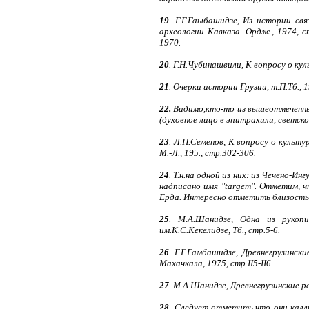
19
. Г.Г.Гаыбашидзе, Из истории св
археологии Кавказа. Ордж., 1974, с
1970.
20
. Г.Н.Чубинашвили, К вопросу о кул
21
. Очерки истории Грузии, т.П.Тб., 19
22.
Видимо,кто-то из вышеотмеченны
(духовное лицо в эпитрахили, светск
23
. Л.П.Семенов, К вопросу о культ
М.-Л., 195., стр.302-306.
24
. Т.н.на одной из них: из Чечено-Ин
надписано имя "targem". Отметим, ч
Ерда. Интересно отметить близость 
25
. М.А.Шанидзе, Одна из рукопи
им.К.С.Кекелидзе, Тб., стр.5-6.
26
. Г.Г.Гамбашидзе, Древнегрузинск
Махачкала, 1975, стр.II5-II6.
27
. М.А.Шанидзе, Древнегрузинские ред
28
. Следует отметить,что они калл