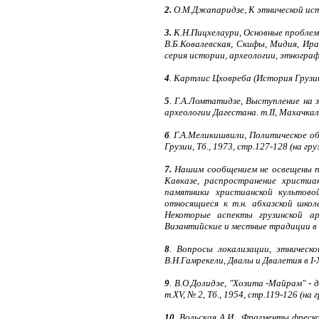
2.
О.М.Джапаридзе, К этнической истори
3.
К.Н.Пицхелаури, Основные проблемы и
В.Б.Ковалевская, Скифы, Мидия, Ир
серия истории, археологии, этнограф
4
. Картлис Цховреба (История Грузии),
5
. Г.А.Ломтатидзе, Выступление на 
археологии Дагестана. т.II, Махачкал
б
. Г.А.Меликишвили, Политическое 
Грузии, Тб., 1973, стр.127-128 (на груз
7.
Нашим сообщением не освещены па
Кавказе, распространение христиа
памятники христианской культово
относящиеся к т.н. абхазской школ
Некоторые аспекты грузинской ар
Византийские и местные традиции в с
8
. Вопросы локализации, этническ
В.Н.Гамрекели, Двалы и Двалетия в I-XV
9
. В.О.Долидэе, "Хозита -Майрам" -
т.XV, № 2, Тб., 1954, стр.119-126 (на гр
10
. Вольская А,И., Фрагменты фрес