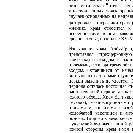
18
лингвистической
точек зрени
многочисленных точек зрени
случаев основанных на неправ
датировках эпиграфики храма)
мнению, храм относится к 
особенностями; в нем выявляю
средневековье, начиная с XV-X
Изначально, храм Ткобя-Ерва
представлял "трехцерковну
зодчества) о обходом с южн
проемами, с запада тремя об
входом. Оставшиеся от нача
возвышены над залами ступен
церкви выяснить не удается). 
периода осталась восточная 
часть северной церкви, а такж
южного обхода. Храм был укр
фасадах), композиционными 
плитами и консолями с изоб
желобчатой черепицей и ант
розеток. Видимо к начальному
Чукульской художественной ре
южной стороны храм имел п