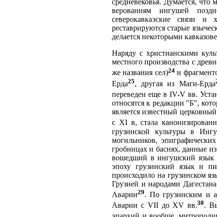
средневековья. Думается, что
верованиям ингушей поздн
северокавкаэские связи и 
реставрируются старые языческ
делается некоторыми кавказов
Наряду с христианскими куль
местного производства с древ
24
же названия сел)
и фрагменто
25
Ерда
, другая из Маги-Ерда
переведен еще в IV-V вв. Уста
относятся к редакции "Б", кот
является известный церковный
с XI в, стала канонизирован
грузинской культуры в Ингу
могильников, эпиграфических
гробницах и баснях, данные из
вошедший в ингушский язык и
эпоху грузинский язык и пи
происходило на грузинском яз
Грузией и народами Дагестана
29
Аварии
. По грузинским и 
30
Аварии с VII до XV вв.
. В
эпархий и вообще, митрополи