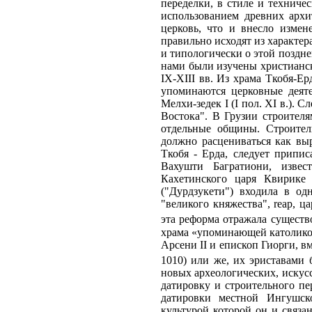
переделки, в стиле и техниче
использованием древних архи
церковь, что и внесло измен
правильно исходят из характер
и типологически о этой поздн
нами были изучены христианс
IX-XIII вв. Из храма Ткобя-Е
упоминаются церковные деяте
Мелхи-зедек I (I пол. XI в.). 
Востока". В Грузии строител
отдельные общины. Строител
должно расцениваться как вы
Ткобя - Eрда, следует припи
Вахушти Багратиони, извес
Кахетинского царя Квирике 
("Дурдзукети") входила в од
"великого княжества", reap, ц
эта реформа отражала сущест
храма «упоминающей католикоса
Арсени II и епископ Гиорги, в
1010) или же, их эриставами
новых археологических, искус
датировку и строительного пер
датировки местной Ингушско
культурой которой он и связа