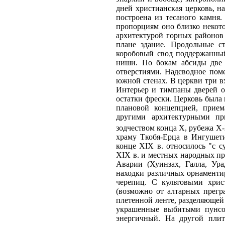
дней христианская церковь, на
построена из тесаного камня.
пропорциям оно близко некот
архитектурой горных районов 
плане здание. Продольные с
коробовый свод поддержанны
ниши. По бокам абсиды две 
отверстиями. Надсводное пом
южной стенах. В церкви три вх
Интерьер и тимпаны дверей 
остатки фрески. Церковь была 
плановой концепцией, прием
другими архитектурными пр
зодчеством конца X, рубежа X-
храму Ткобя-Ерца в Ингушети
конце XIX в. относилось "с с
XIX в. и местных народных пр
Аварии (Хуинзах, Галла, Ура
находки различных орнаменти
черепиц. С культовыми хри
(возможно от алтарных прегра
плетенной ленте, разделяющей
украшенные выбитыми пунсон
энергичный. На другой плит