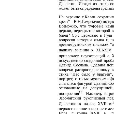
Двалетии. Исходя из этих со
может быть определена зрелым с
На окраине с.Калак сохранил
крест" - В.Н.Гамрекели) поздн
Возможно, что туфовые камн
церкви, перекрытие которой 
(овец? Ср.с церковью в Гули 
вопросов истории языка и п
древнегрузинским письмом "а
нашему мнению к XIII-XIV 
привлекает неугасающий с X
искусственно созданной пробл
Давида Сослана. Сделана поп
вопреки распространенному в
стиха "Нас было 9 братьев",
портрет, с тремя мужскими ф
считалась фигурой Давида Со
основанные на допущенной 
16
построения
. Наконец, в ря
Заромагский рукописный пса
1
Двалетию в начале XVII в.
первостепенное значение имее
Ерда, с конца XVIII в., п