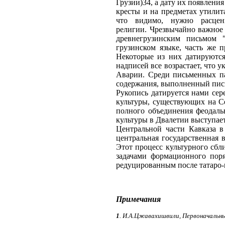
Грузии)34, а дату их появления
кресты и на предметах утилита
что видимо, нужно расцен
религии. Чрезвычайно важное
древнегрузинским письмом 
грузинском языке, часть же 
Некоторые из них датируются
надписей все возрастает, что 
Аварии. Среди письменных па
содержания, выполненный письм
Рукопись датируется нами сер
культуры, существующих на Се
полного объединения феодаль
культуры в Двалетии выступает
Центральной части Кавказа в
центральная государственная в
Этот процесс культурного сб
задачами формационного пор
редуцированным после татаро-
Примечания
1
. И.А.Цжавахишвили, Первоначальный 