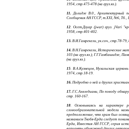
1954, стр.475-478 (на груз.яз.).
11.
Долидзе В.0., Архитектурный п
Сообщения АН ГССР, т.XXI, №6, Тб., 19
12
. Осет.Дзуар (jwar) груз. jVari "
1958, стр.401-402.
13.
В.И.Гамрекели, ук.соч., стр.78-79, 
14.
В.Н.Гамрекели, Исторические мате
103 (на груз.яз.); Г.Г.Гамбашидзе, П
(на груз.яз.).
15
. В.А.Кузнецов, Нузальская церков
1974, стр.18-19.
16.
Подробно о ней и других христианс
17.
Г.С.Ахвледиани, По поводу обнару
стр. 160-167.
18
. Основываясь на характере р
словообразовательной модели наз
предположение, что храм был освяще
названием Ткобя-Ерда следует понима
Ерда, Известия АН ГССР, серия исто
варианты объяснений других авторов