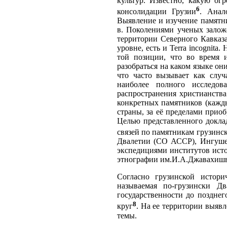
культур. Известно, какую ог
6
консолидации Грузии
. Анал
Выявление и изучение памятни
в. Поколениями ученых залож
территории Северного Кавказ
уровне, есть и Terra incognit
той позиции, что во время и
разобраться на каком языке он
что часто вызывает как случ
наиболее полного исследов
распространения христианства
конкретных памятников (кажды
страны, за её пределами прио
Целью представленного доклад
связей по памятникам грузинс
Двалетии (СО АССР), Ингуше
экспедициями институтов исто
этнографии им.И.А.Джавахиш
Согласно грузинской истори
называемая по-грузински Дв
государственности до позднег
8
круг
. На ее территории выяв
темы.