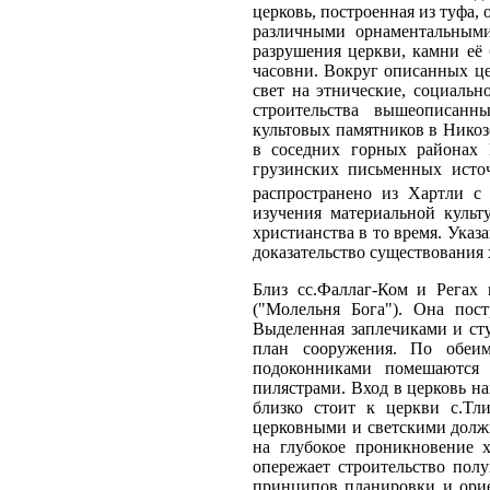
церковь, построенная из туфа,
различными орнаментальными 
разрушения церкви, камни её 
часовни. Вокруг описанных ц
свет на этнические, социальн
строительства вышеописанн
культовых памятников в Никозс
в соседних горных районах Г
грузинских письменных исто
распространено из Хартли с
изучения материальной культ
христианства в то время. Ука
доказательство существования 
Близ сс.Фаллаг-Ком и Регах 
("Молельня Бога"). Она пос
Выделенная заплечиками и сту
план сооружения. По обеи
подоконниками помешаются 
пилястрами. Вход в церковь н
близко стоит к церкви с.Тл
церковными и светскими долж
на глубокое проникновение х
опережает строительство пол
принципов планировки и орие