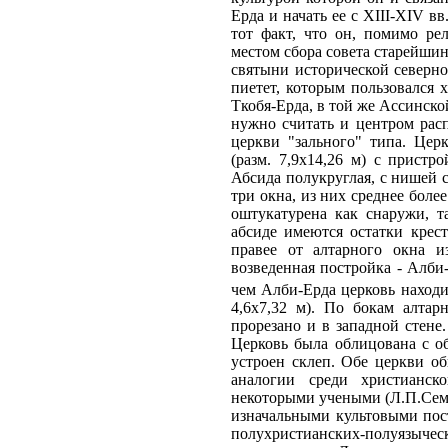
Ерда и начать ее с XIII-XIV 
тот факт, что он, помимо р
местом сбора совета старейшин
святыни исторической северно
пиетет, которым пользовался 
Ткобя-Ерда, в той же Ассинско
нужно считать и центром рас
церкви "зального" типа. Цер
(разм. 7,9х14,26 м) с пристр
Абсида полукруглая, с нишей с
три окна, из них среднее боле
оштукатурена как снаружи, 
абсиде имеются остатки кре
правее от алтарного окна 
возведенная постройка - Алби
чем Алби-Ерда церковь находи
4,6х7,32 м). По бокам алта
прорезано и в западной стене
Церковь была облицована с о
устроен склеп. Обе церкви о
аналогии среди христианско
некоторыми учеными (Л.П.Сем
изначальными культовыми пос
полухристианских-полуязы