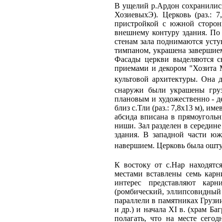
В ущелий р.Ардон сохранилис
ХозиевыхЭ). Церковь (раз.: 7
пристройкой с южной сторон
внешнему контуру здания. По
стенам зала поднимаются усту
тимпаном, украшена завершие
Фасады церкви выделяются с
приемами и декором "Хозита 
культовой архитектуры. Она д
снаружи были украшены груз
плановым и художественно - д
близ с.Тли (раз.: 7,8х13 м), 
абсида вписана в прямоугольн
ниши. Зал разделен в середине
здания. В западной части ю
навершием. Церковь была оштук
К востоку от с.Нар находятс
местами вставлены семь карн
интерес представляют кар
(ромбический, эллипсовидный 
параллели в памятниках Грузии
и др.) и начала XI в. (храм Б
полагать, что на месте сего