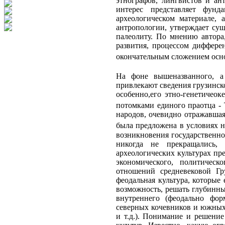
этнографов, лингвистов и ан
интерес представляет фунд
археологическом материале, 
антропологии, утверждает сущ
палеолиту. По мнению автора
развития, процессом дифференц
окончательным сложением осно
На фоне вышеназванного, а
привлекают сведения грузинско
особенно,его этно-генетичеок
потомками единого праотца - 
народов, очевидно отражавшая
была предложена в условиях н
возникновения государственно
никогда не прекращались,
археологических культурах пр
экономического, политическ
отношений средневековой Гр
феодальная культура, которые
возможность, решать глубинны
внутреннего (феодально фор
северных кочевников и южных 
и т.д.). Понимание и решени