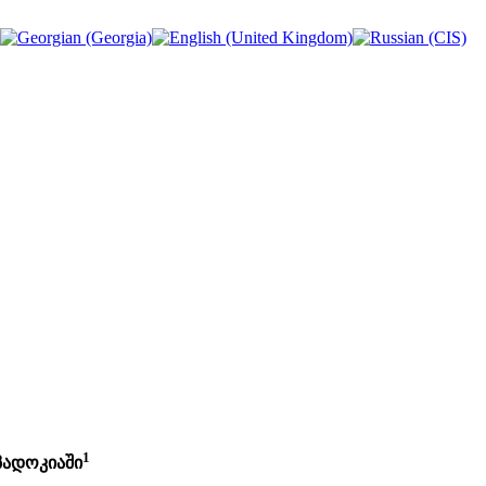
1
პადოკიაში