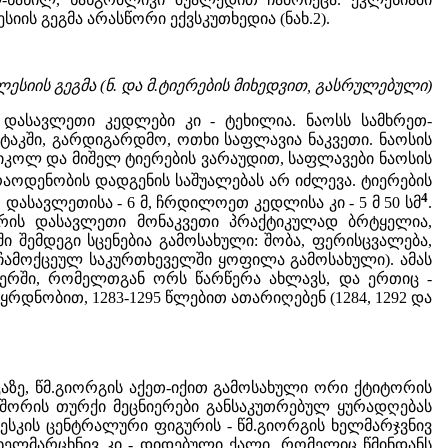
ს გეგმა არასწორი ექვსკუთხედია (ნახ.2).
კლესიის გეგმა (ნ. და მ.ტიერების მიხედვით, გასრულებული)
ასავლეთი კედლები კი - ტეხილია. ნაოსს სამხრეთ-
ტაკში, გარდიგარდმო, ოთხი საფლავია ნაკვეთი. ნაოსის
იკოლ და მიშელ ტიერების ვარაუდით, საფლავები ნაოსის
რაოდენობის დადგენის საშუალებას არ იძლევა. ტიერების
4
 დასავლეთისა - 6 მ, ჩრდილოეთ კედლისა კი - 5 მ 50 სმ
.
ჭერის დასავლეთი მონაკვეთი პრაქტიკულად ბრტყელია,
 შემდეგი სცენებია გამოსახული: შობა, ფერისცვალება,
დ ჩამოქცეულ საკურთხეველში ყოფილა გამოსახული). ამას
იერში, რომელთგან ორს წარწერა ახლავს, და ერთიც -
რდნობით, 1283-1295 წლებით ათარიღებენ (1284, 1292 და
აზე, წმ.გიორგის აქეთ-იქით გამოსახული ორი ქტიტორის
ა შორის თურქი მეცნიერები განსაკუთრებულ ყურადღებას
ფრესკის ცენტრალური ფიგურის - წმ.გიორგის ხელმარჯვნივ
 ხელმარცხნივ კი - დიდებული ქალი, რომელიც წმინდანს