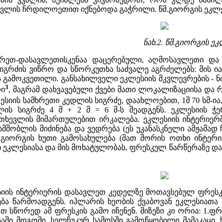
ვლის ჩრდილოეთით იქნებოდა გაჭრილი. წმ.გიორგის ეკლესიი
ნახ.2. წმ.გიორგის ე
ეთ-დასავლეთისკენაა დაცერებული, აღმოსავლეთი და დ
იგრძის ვიწრო და სწორკუთხა საძვალე აგრძელებს: მის ია
გამოკვეთილი. განსახილველი ეკლესიის მკვლევრების - ნ
3
ლი
, მაგრამ დახვავებული ქვები მათი ლოკალიზაციისა და 
ესიის სამხრეთი კედლის სიგრძე, დაახლოებით, 1მ 70 სმ-ია,
ის სიგრძე 4 მ + 2 მ = 6 მ-ს შეადგენს. ეკლესიის 
თხევლის მიმართულებით ირკალება. ეკლესიის ინტერიერში
სმშობლის მიძინება და ვედრება (ეს უკანასკნელი ამჟამა
მ.გიორგის ხუთი გამოსახულება (მათ შორის ოთხი ინტერ
ი ეკლესიასა და მის მოხატულობას, ფრესკულ წარწერაზე დაყ
ესიის ინტერიერის დასავლეთ კედელზე მოთავსებულ ფრესკ
ირება წარმოადგენს. იჰლარის ხეობის ქვაბოვან ეკლესიათ
თ სწორედ ამ ფრესკის გამო იჩენენ. მიზეზი კი ორია: 1.
აში მდგომი, სელჩუკურ სამოსში გამოწყობილი მამაკაცი,