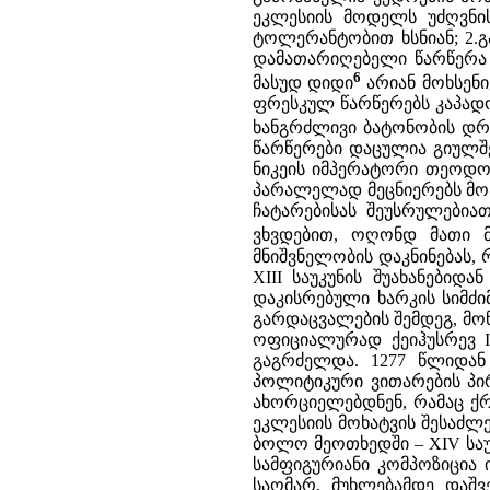
ეკლესიის მოდელს უძღვნის
ტოლერანტობით ხსნიან; 2.გ
დამათარიღებელი წარწერა 
6
მასუდ დიდი
არიან მოხსენი
ფრესკულ წარწერებს კაპადოკ
ხანგრძლივი ბატონობის დრ
წარწერები დაცულია გიულშეჰ
ნიკეის იმპერატორი თეოდორ
პარალელად მეცნიერებს მოჰ
ჩატარებისას შეუსრულებიათ
ვხვდებით, ოღონდ მათი მო
მნიშვნელობის დაკნინებას, რ
XIII საუკუნის შუახანები
დაკისრებული ხარკის სიმძიმ
გარდაცვალების შემდეგ, მ
ოფიციალურად ქეიჰუსრევ I
გაგრძელდა. 1277 წლიდა
პოლიტიკური ვითარების პი
ახორციელებდნენ, რამაც ქრ
ეკლესიის მოხატვის შესაძლე
ბოლო მეოთხედში – XIV სა
სამფიგურიანი კომპოზიცია
საომარ, მუხლებამდე დაშვ