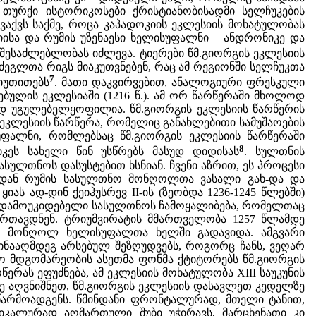
 თურქი ისტორიკოსები ქრისტიანობისადმი სელჩუკების
ვაქვს საქმე, როცა კაპადოკიის ეკლესიის მოხატულობას
ისა და რუმის უზენაესი ხელისუფალნი – ანდრონიკე და
შესაძლებლობას იძლევა. ტიერები წმ.გიორგის ეკლესიის
 ძეგლთა რიგს მიაკუთვნებენ, რაც ამ რეგიონში სელჩუკთა
7
იუთითებს
. მათი დაკვირვებით, ანალოგიური ფრესკული
მებულის ეკლესიაში (1216 წ.). ამ ორ წარწერაში მხოლოდ
თოდ უგულებელყოფილია. წმ.გიორგის ეკლესიის წარწერის
ეკლესიის წარწერა, რომელიც განახლებითი სამუშაოების
ისუფალნი, რომლებსაც წმ.გიორგის ეკლესიის წარწერაში
8
იკეს სახელი წინ უსწრებს მასუდ დიდისას
. სულთნის
სასულთნოს დასუსტებით ხსნიან. ჩვენი აზრით, ეს პროცესი
 წლიდან რუმის სასულთნო მონღოლთა ვასალი გახ-და და
იას ად-დინ ქეიჰუსრევ II-ის (ზეობდა 1236-1245 წლებში)
ი დამოუკიდებელი სასულთნოს ჩამოყალიბება, რომელთაც
მართავდნენ. ტრიუმვირატის მმართველობა 1257 წლამდე
დ მონღოლ ხელისუფალთა ხელში გადავიდა. ამგვარი
ინააღმდეგ არსებულ შეზღუდვებს, როგორც ჩანს, ვეღარ
ნაო მდგომარეობის ასეთმა ფონმა ქტიტორებს წმ.გიორგის
ერას ეფუძნება, ამ ეკლესიის მოხატულობა XIII საუკუნის
 აღვნიშნეთ, წმ.გიორგის ეკლესიის დასავლეთ კედელზე
 წარმოადგენს. წმინდანი ფრონტალურად, მთელი ტანით,
ტიკალურად აღმართული შუბი უჭირავს, მარცხენათი კი