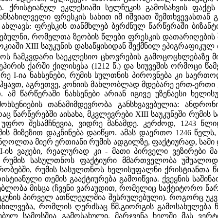
. ქრისტიანულ ეკლესიაში სელჩუკის გამოსახვის ფაქტს
ანსახილველი ფრესკის სახით იმ იშვიათ შემთხვევასთან გ
ახლავს: ფრესკის თანმხლებ ბერძნულ წარწერაში ბიზანტი
ებულნი, რომელთა ზეობის წლები ფრესკის დათარიღების 
იაში XIII საუკუნის დასაწყისიდან შექმნილ ეპიგრაფიკულ
ოს ჩამკვდარი საეკლესიო ცხოვრების გამოცოცხლებაზე მ
ირის ქარში ქილისესა (1212 წ.) და სიუვეშის ორმოცი წა
ე I-ია ნახსენები, რუმის სულთნის პიროვნება კი საერ
ყავთ, აგრეთვე, კონიის მახლობლად მდებარე ერთ-ერთი 
. ამ წარწერაში ნახსენები არიან იგივე უზენაესი ხელ
ხსენიების თანამიმდევრობა განსხვავებულია: ანდრონ
აც წარწერებში აისახა, მკვლევრები XIII საუკუნეში რუმის 
დან უფრო შესამჩნევია, ვიდრე მანამდე. კერძოდ, 1243
ის მიზეზით დაკნინება დაიწყო. ამას დაერთო 1246 წელს, ყ
ონღოლთა მიერ ერთიანი რუმის ადგილზე, ფაქტიურად, სამ
I-ის ვაჟები, რეალურად კი - მათი პირველი ვეზირები 
ნ რუმის სასულთნოს ფაქტიური მმართველობა უშუალო
რობებში, რუმის სასულთნოს ხელისუფალნი ქრისტიანთა წ
ისტიანული თემის გააქტიურება გამოიწვია. ქვეყნის საში
ბლობა მისცა (ჩვენი ვარაუდით, რომელიც საქტიტორო წარწ
უკუნის პირველ ათწლეულშია შესრულებული). როგორც უკვე
 იხილვება, რომლის ღერძსაც წმ.გიორგის გამოსახულება
ებულ სამოსშია გამოსახული. მარჯვენა ხელში მას ვერ