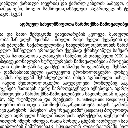
ტიანული ქართლი (ივერია) და ქართლ-კახეთის სამეფო, 
სამეფოები, ხოლო სამხრეთ-დასავლეთ საქართველოს ტერი
გო. [გვ.5]
ადრეულ სახელმწიფოთა წარმოქმნა-ჩამოყალიბებ
.6]მოება თითქოს იმედს იძლევა, რათა მოხდეს ცნების “ადრეული სახელმწიფო” საყოველთაოდ მისაღები განსაზღვრა და მისი ზოგიერთი ძირეული მახასიათებლების შემუშავება.[3] სპეციალურ ლიტერატურაში ჩვეულებრივ გამოყოფენ რიგ ფაქტორებს, რომლებიც თავს იჩენენ სახელმწიფოებრიობის წარმოქმნისას: 1. მოსახლეობის ზრდა და ზეწოლა; 2. ომი, ომის ან დაპყრობის საფრთხე, ლაშქრობები; 3. დაპყრობა; 4. პროგრესი წარმოებაში და ნამატისათვის ხელშეწყობა, ხარკი, დოვლათი; 5. იდეოლოგია და ლეგიტიმაცია; 6. უკვე არსებული სახელმწიფოების ზეგავლენა. ზოგიერთი მეცნიერის აზრით, სოციალურ-პოლიტიკური ცვლილებები თავს იჩენენ მოსახლეობის ზრდის დაწყებამდე. ომს ან ომის საფრთხესა და ლაშქრობებს, ანდა ლაშქრობების ჩატარებისა და ხარკის აღების საჭიროებას – მიუხედავად მათი დანიშნულებისა თუ მიზეზისა - ყველაფერს ამას ჰქონდა ერთი და იგივე შედეგი, სახელდობრ, უფრო ძლიერი წინამძღოლის გაჩენა და უკეთესი ან უფრო ძლიერი ორგანიზაცის აღმოცენება, იმისდა მიუხედავად თუ რისთვის იყო იგი განკუთვნილი თავდაცვისათვის თუ თავდასხმისათვის. ორგანიზაციის ასეთი ფორმების წარმოქმნა ქმნიდა სამხედრო ძალების რჩენისათვის საკვებითა და სხვა საგნებით რეგულარული მომარაგების მუდმივ საჭიროებას, მეომართათვის კომპენსაციას და კომუნიკაციების დამყარებას გზების, ნავების, ჯაშუშებისა და შიკრიკების საშუალებით და ა.შ. შესაბამისად, სახელმწიფოს წარმოქმნა გამოწვეული ჩანს, არა იმდენად საკუთრივ ომის ფენომენით, რამდენადაც მას მნიშვნელოვანწილად ხელი ეწყობოდა, როგორც ომის წარმოებით, ასევე არანაკლებ ომის საფრთხის არსებობით და ორივე ამ მოვლენის - ომისა და მოსალოდნელი ომის საფრთხის - შედეგად აღმოცენებული სოციალური სტრესით.[4] ეს მომენტი განსაკუთრებით საყურადღებო ჩანს, ჩვენი საკვლევი თემის თვალთახედვიდან, ვინაიდან თუნდაც მხოლოდ ცენტრალური ამიერკავკასიის ადგილმდებარეობის ფაქტორი თავად იყო განმაპირობებელი პერმანენტული საფრთხისა და შესაბამისად აქაურ საზოგადოებებში მუდმივად არსებული სტრესული მდგომარეობის აღმოცენებისათვის. ამ მხრივ განსაკუთრებით საყურადღებოდ მიგვაჩნია დ. ვებსთერის მიერ რ. კარნეიროს თეორიის მოდიფიკაცია, რომლის თანახმადაც, მოსა[გვ.7]ლოდნელი ომის მხოლოდ საფრთხის არსებობაც კი იძლევა ევოლუციური ცვლილებისათვის მეტად ხელსაყრელ გარემოს და არაეფექტურად აქცევდა სოციალურ-პოლიტიკური ევოლუციისათვის დამახასიათებელ მრავალ შინაგანი ზემოქმედების საშუალებას, სხვა შემთხვევებში უხვად წარმოდგენილს განსხვავებული რანგების მქონე საზოგადოებებში. მისი აზრით, ასეთი საფრთხე ქმნიდა უფრო სტაბილურ მმართველობას, ხოლო ბელადი (ლიდერი, chief) უფრო ძლიერი ხდებოდა.[5] ჯერ კიდევ 19 საუკუნის დამლევს, ჰ.სპენსერი ვარაუდობდა, რომ ომისათვის საჭირო ორგანიზაციული შესაძლებლობები, იერარქიული სისტემა და ცენტრალიზებული სარდლობა საზოგადოებაში სამხედროებისაგან ვრცელდებოდა – მეომრები მეფეები ხდებოდნენ და მმართველობაში სამხედრო დისციპლინა შეჰქონდათ.[6] რონალდ კოენიც ფიქრობს, რომ ომიანობა კავშირშია სახელმწიფოს წარმოქმნასთან; მისი სიტყვებით, "ომი ხელს უწყობს ცენტრალიზებული სახელმწიფოს აღმოცენებას". მიუხედავად სახელმწიფოს წარმოქმნასთან ომიანობის მიზეზობრივი კავშირის უშუალო დაკავშირების სირთულისა, მას მიაჩნია, რომ სწორედ იგია ძირითადი გამომწვევი ფაქტორი, ხოლო სირთულე იმაშია, რომ ომი ზოგჯერ იწვევს სახელმწიფოს აღმოცენებას, ზოგჯერ არა, ხოლო ზოგჯერაც იგი სახელმწიფოს ჩამოყალიბების წინაპირობად ანდა შედეგად გვევლინება.[7] ზოგიერთი ავტორის (მაგ. ფრანც ოპენჰაიმერი) დაკვირვებით, დაპყრობებია საძიებელი სახელმწიფოთა საფუძველში. სამხედრო ძალის, ომისა და დაპყრობების ზეგავლენა მნიშვნელოვან როლს ასრულებდა სახელმწიფოებრიობის წარმოქნაში. სახელმწიფო წარმოადგენდა ჩაგვრის იარაღს, განსაზღვრულს სოციალური უთანასწორობის ლეგიტიმირებისათვის. ჰენრი კლაესენისა და პეტერ სკალნიკის სამუშაო დეფინიციით, ადრეული სახელმწიფო წარმოადგენს ორგანიზაციას იმ საზოგადოებაში სოციალური ურთიერთობების რეგულაციისათვის, რომელიც იყოფა ორ წარმოქმნილ სოციალურ კლასად: მმართველებისა და მათგან მართულებისაგან.[8] რობერტ კარნეიროს შეხედულებით, ჭარბი მოსახლეობის წნეხი, ომიანობასთან და დაპყრობასთან ერთად იყო სახელმწიფოებრიობისაკენ [გვ.8] მიმართულებით ევოლუციის ძირითადი მამოძრავებელი ძალა ანუ მოსახლეობის ზრდას მოსდევდა ზეწოლა არსებულ რესურსებზე. მისი აზრით, ეს ფაქტორები წარმოადგენდნენ სახელმწიფოებრიობის წარმოქმნის მექანიზმებს, ოღონდ მხოლოდ განსაკუთრებულ განსაზღვ­რულ გარემო და საზოგადოებრივ პირობებში. პირველ შემთხვევაში მზარდი მოსახლეობის საცხ