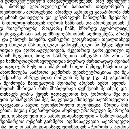
სი ეთნოკულტურული მრავალფეროვნების, რაც შემჩნეული
ნს, სწორედ გეოპოლიტიკური ხასიათის ფაქტორებმა 
ფოებრიობის აღმოცენება, არამედ აგრეთვე განაპირობა მი
რკავკასიის დასავლეთ და ცენტრალურ ნაწილებში მდებარ
 მითოლოგიისათვის ოქროს საწმისის და პრომეთეოსის ქვ
დიდ მთაგრეხილზე. როგორც ჩანს, სწორედ გეოპოლიტი
მიერკავკასიაში სახელმწიფოებრიობის აღმოცენება, არამ
ლ და უახლეს ხანებში. ფიზიკური გეოგრაფიის თვალთახედ
თუ მთლად მართებულად გამოყენებული ნომენკლატურით – "
იდან და აღმოსავლეთიდან, მკვეთრად გამოკვეთილი ბუ
სპიის ზღვებით, ხოლო სამხრეთის საზღვარი არ არის 
ა სამხრეთ­აღმოსავლეთიდან ზღვრად ძირითადად მდინარე ა
მყოფად ჯერ რუსეთის იმპერიის, ხოლო შემდეგ საბჭოთა კ
ანზომილება საბჭოთა კავშირის დეზინტეგრაციისა და შეს
ქციასაც ასრულებდა) მოშლის შემდეგ [გვ. 4] გადასინჯვ
 შეიძლება ჩაითვალოს მდინარე არეზის ზემო წელის დ
რეთის მხრიდან მისი მსაზღვრავი ფუნქციის შესახებ) და
საკენ კოპის ქედის გადაკვეთით მდ. ჭოროხის შუა და 
ასეთი განსაზღვრება მეტ-ნაკლებად ემთხვევა საქართველო
რკავკასიის ასეთი ტერიტორიული დეფინიცია, ზრდის მის 
ხებით, სადაც მდებარეობდა ასურულ-ურარტული წყაროები
ეთი, დასავლეთი და სამხრეთ-დასავლეთი – ნაწილისაგან შ
მდინარეთა აუზების გარშემო: აღმოსავლეთი საქართველო
სა, ხოლო სამხრეთ-დასავლეთისათვის – ჭოროხის. აღმოს