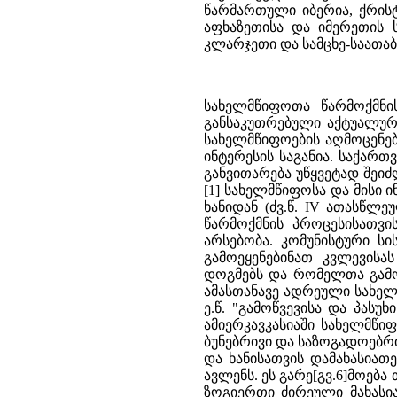
წარმართული იბერია, ქრის
აფხაზეთისა და იმერეთის 
კლარჯეთი და სამცხე-საათაბა
სახელმწიფოთა წარმოქმნისა და მათი შემდგომი განვითარების კვლევა, მსოფლიო ისტორიის ერთ-ერთი უმნიშვნელოვანესი საკითხია. განსაკუთრებული აქტუალურობა მან დღეს შეიძინა - მთელი რიგი ძველი ქვეყნების დაკარგული სახელმწიფოებრიობის აღდგენისა და ახალი სახელმწიფოების აღმოცენების ეპოქაში. საქართველოშიც სახელმწი­ფოებრიობის წარმოქმნა-ჩამოყალიბების საკითხები ისტორიკოსთა ფართო ინტერესის საგანია. საქართველო მიჩნეულია ერთადერთ ქვეყნად ქრისტიანულ სამყაროში, რომლის სოციალურ-პოლიტიკური და კულტურული განვითარება უწყვეტად შეიძლება ჩაითვალოს კლასიკური ხანებიდან დაწყებული XIX საუკუნის დასაწყისში რუსეთის მიერ მისი ანექსიის ხანამდე.[1] სახელმწიფოსა და მისი ინსტიტუციონალური სტრუქტურების ჩამოყალიბების პროცესი დროის ვრცელ მონაკვეთს მოიცავს ადრეული ბრინჯაოს ხანიდან (ძვ.წ. IV ათასწლეულის მესოპოტამია-ეგვიპტე) თანამედროვეობამდე. შესაბამისად ამისა, გარდაუვალი ხდება სახელმწიფო­ებრიობის წარმოქმნის პროცესისათვის დამახასიათებელი ცალკეული ქრონო­ლოგიური დონეებისათვის განსხვავებული მეთოდოლოგიური მიდგომის არსებობა. კომუნისტური სისტემის რღვევამ შესაძლებლობა მისცა აღნიშნული სისტემისადმი ადრე მიკუთვნებული ქვეყნების სპეციალისტებს გამოეყენებინათ კვლევისას ისეთი მეთოდოლოგიური საფუძვლები, რომლებიც საგრძნობლად არიან დაშორებული მარქსიზმ-ლენინიზმის დოგმებს და რომელთა გამოყენება მათთვის ადრე წარმოუდგენელი იქნებოდა. ადრეული კავკასიის პოლიტიკურ ისტორიის შესწავლასთან და ამასთანავე ადრეული სახელმწიფოების წარმოქმნა-ჩამოყალიბების საკითხებთან დაკავშირებით განსაკუთრებით ეფექტურად არნოლდ თოინბის ე.წ. "გამოწვევისა და პასუხის", ანუ "სტიმულისა და რეაქციის" (Challenge-and-Response) მოდელის გამოყენება მიგვაჩნია, ვინაიდან, ცენტრალურ ამიერკავკასიაში სახელმწიფოებრიობის იდეის წარმოქმნა-განვითარება თავის "გამოწვევასა" თუ "სტიმულს" (challenge) სწორედ ადგილობრივი ბუნებრივი და საზოგადოებრივი გარემოს "პასუხში" ანუ "რეაქციაში" (response) პოულობდა.[2] შენიშნულია, რომ საზოგადოთ ყველა ადგილისათვის და ხანისათვის დამახასიათებელი ადრეული სახელმწიფოების სტრუქტურა, ფუნქციონირება და ევოლუცია ერთმანეთთან შესამჩნევ მსგავსებას ავლენს. ეს გარე[გვ