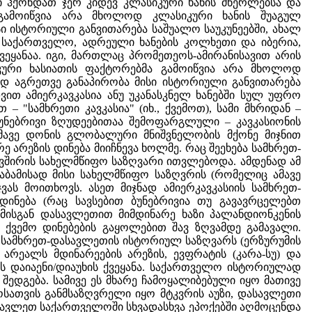
 ჰქონდათ ჯერ კიდევ კლასიკური ხანის მწერლებსა და
გამოიწვია არა მხოლოდ კლასიკური ხანის შუაგულ
სი ისტორიული განვითარება საშუალო საუკუნეებში, ახალ
ე საქართველო, ადრეული ხანების კოლხეთი და იბერია,
ეყანაა. იგი, მართლაც პრომეთეოს-ამირანისავით არის
კური ხასიათის ფაქტორებმა გამოიწვია არა მხოლოდ
ედ აგრეთვე განაპირობა მისი ისტორიული განვითარება
ვით ამიერკავკასია ანუ უკანასკნელ ხანებში სულ უფრო
სამხრეთი კავკასია" (იხ., ქვემოთ), სამი მხრიდან –
ნებრივი ზღუდეებითაა შემოფარგლული – კავკასიონის
ამავე დონის გლობალური მნიშვნელობის მქონე მიჯნით
რეზის დინება მიიჩნევა ხოლმე. რაც შეეხება სამხრეთ­
ავშირის სახელმწიფო საზღვარი ითვლებოდა. ამდენად ამ
აბამისად მისი სახელმწიფო საზღვრის (რომელიც ამავე
ას მოითხოვს. ასეთ მიჯნად ამიერკავკასიის სამხრეთ-
ინება (რაც სავსებით ბუნებრივია თუ გავავრცელებთ
 მისგან დასავლეთით მიმდინარე ხაზი პალანდიონკენის
ქვემო დინებების გაყოლებით შავ ზღვამდე გამავალი.
ს სამხრეთ-დასავლეთის ისტორიულ საზღვარს (ერზურუმის
არეალს მდინარეების არეზის, ევფრატის (კარა-სუ) და
ს დაიაენი/დიაუხის ქვეყანა. საქართველო ისტორიულად
ედგება. სამივე ეს მხარე ჩამოყალიბებული იყო მათივე
სათვის განმსაზღვრელი იყო მტკვრის აუზი, დასავლეთი
ავლეთ საქართველოში სხვადასხვა ეპოქებში აღმოცენდა