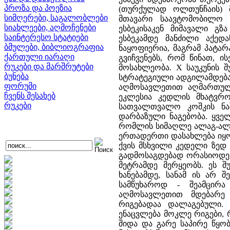
პროზა და პოეზია
(თურქულად ოლთუნჩაის) მ
სიმღერები, საგალობლები
მთავარი საავტომობილო
სიახლეები, აღმოჩენები
ესბეკისაკენ მიმავალი გ
საინტერესო სტატიები
ესბეკამდე მანძილი აქედ
ბმულები, ბიბლიოგრაფია
ნაყოფიერია, მაგრამ პატა
ქართული იარაღი
გვიჩვენებს, რომ წინათ, 
რუკები და მარშრუტები
მოსახლეობა. X საუკუნის შ
ბუნება
სტრატეგიული ადგილამდებარ
ფორუმი
აღმოსავლეთით აღმართული
ჩვენს შესახებ
ეკლესია კედლის მხატვრობ
რუკები
სათვალთვალო კოშკის ნაშ
დარბაზული ნაგებობა. ყვე
რომლის სიმაღლე ალაგ-ალაგ
ერთადერთი დასახლება იყო,
ქვის მსხვილი კედელი ზედ
გადმოსაგდებად ორასიოდე 
მეტრამდე მერყეობს. ეს შ
ხანებამდე, სანამ ის არ 
სამწუხაროდ - შეამცირა
აღმოსავლეთით მდებარე 
რიგებადაა დალაგებული. 
ენაცვლება მოკლე რიგები, 
შიდა და გარე საპირე წყო