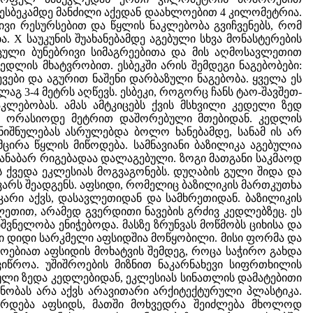
ა ესბეკამდე მანძილი აქედან დაახლოებით 4 კილომეტრია.
რივი რესურსებით და წყლის ნაკლებობა გვიჩვენებს, რომ
 X საუკუნის შუახანებამდე აგებული სხვა მონასტერების
ცული ბუნებრივი სიმაგრეებითა და მის აღმოსავლეთით
დლის მხატვრობით. ესბეკში არის შემდეგი ნაგებობები:
ვები და აგურით ნაშენი დარბაზული ნაგებობა. ყველა ეს
გ 3-4 მეტრს აღწევს. ესბეკი, როგორც ჩანს ტაო-შავშეთ-
ებობას. ამას ამტკიცებს ქვის მსხვილი კედელი ზედ
ად ორასიოდე მეტრით დაშორებული მთებიდან. კედლის
ანიშნულებას ასრულებდა ბოლო ხანებამდე, სანამ ის არ
მცირა წყლის მიწოდება. სამნავიანი ბაზილიკა აგებულია
ანაბარ რიგებადაა დალაგებული. ზოგი მათგანი საკმაოდ
ს ქვედა ეკლესიას მოგვაგონებს. დუღაბის გული შიდა და
ვარს შეადგენს. აფსიდი, რომელიც ბაზილიკის მართკუთხა
 კარი აქვს, დასავლეთიდან და სამხრეთიდან. ბაზილიკის
თით, არამედ გვერდითი ნავების გრძივ კედლებზეც. ეს
ვნელობა ენიჭებოდა. მასზე ზრუნვას მოწმობს ციხისა და
 დიდი სარკმელი აფსიდშია მოწყობილი. მისი ფორმა და
ოებიათ აფსიდის მოხატვის შემდეგ, როცა საჭირო გახდა
ვიწროა. უშიშროების მიზნით ნაკარნახევი სიფრთხილის
ეული ზედა კედლებიდან, ეკლესიას სინათლის დამატებითი
ენობას არა აქვს არავითარი არქიტექტურული პლასტიკა.
ირდება აფსიდს, მათში მოხვედრა შეიძლება მხოლოდ