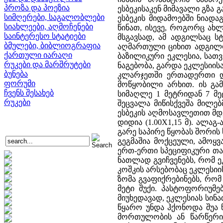
პროზა და პოეზია
ესბეკისაკენ მიმავალი გზა
სიმღერები, საგალობლები
ესბეკის მიდამოებში ნიადა
სიახლეები, აღმოჩენები
წინათ, ისევე, როგორც ახლ
საინტერესო სტატიები
მსგავსად, ამ ადგილსაც 
ბმულები, ბიბლიოგრაფია
აღმართული ციხით ადგილობ
ქართული იარაღი
ბაზილიკური ეკლესია, სათვ
რუკები და მარშრუტები
ნაგებობა, გარდა ეკლესიის
ბუნება
კლარჯეთში ერთადერთი და
ფორუმი
მოწყობილი არხით. ის გა
ჩვენს შესახებ
სიმაღლე 1 მეტრიდან 7 მე
რუკები
შეცვალა მიწისქვეშა მილებ
ესბეკის აღმოსავლეთით მდ
დიდია (1.00X1,15 მ). ალა
გარე საპირე წყობას შორის
გეგმაშია მოქცეული, ამოყვ
ერთ-ერთი სპეციფიკური თა
ნათლად გვიჩვენებს, რომ ე
კოშკის არსებობაც ეკლესი
ზომა გვაფიქრებინებს, რო
მეტი შუქი. პასტოფორიუმე
მიუხედავად, ეკლესიას სინ
წყარო უნდა ჰქონოდა შუა 
მორთულობის ან წარწერი