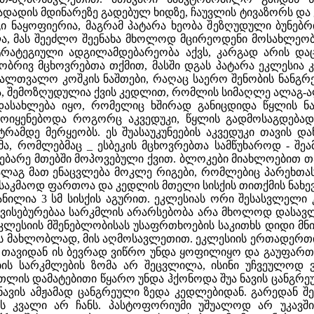
 გადადის მდინარეზე გადებულ ხიდზე, ჩაუვლის ტივაზორს დ
გი ნაყოფიერია, მაგრამ პატარა ხეობა შეზღუდული ბუნებ
ა, მას შეეძლო შეენახა მხოლოდ მცირეოდენი მოსახლეობა.
სტრატეგიული ადგილამდებარეობა აქვს, კარგად არის და
რივ მცხოვრებთა თქმით, მასში დგას პატარა ეკლესია კე
ალთვალო კოშკის ნაშთები, რაღაც საერო შენობის ნანგრე
ა, შემოზღუდულია ქვის კედლით, რომლის სიმაღლე ალაგ-ალა
სახლება იყო, რომელიც ხშირად განიცდიდა წყლის ნაკლ
მოიყენებოდა როგორც აკვედუკი, წყლის გადმოსაგდებ
ტრამდე მერყეობს. ეს შუასაუკუნეების აკვედუკი თავის დ
მა, რომლებმაც _ ესბეკის მცხოვრებთა სამწუხაროდ - შეა
ებარე მთებში მოპოვებული ქვით. ბლოკები მიახლოებით თ
გ-ალაგ მათ ენაცვლება მოკლე რიგები, რომლებიც პარეხთა
 საკმაოდ ფართოა და კედლის მთელი სისქის თითქმის ნახე
ანილია 3 სმ სისქის აგურით. ეკლესიას ორი შესასვლელი
ვისებურებაა სარკმლის არარსებობა არა მხოლოდ დასავლე
კლესიის მშენებლობისას უსაფრთხოების საკითხს დიდი მნიშ
ის მახლობლად, მის აღმოსავლეთით. ეკლესიის ერთადერთი
მ თავიდან ის ბევრად ვიწრო უნდა ყოფილიყო და გაუფართ
ბის სარკმლების ზომა არ შეცვლილა, ისინი უჩვეულოდ 
ათლის დამატებითი წყარო უნდა ჰქონოდა შუა ნავის ცანგრ
ნავის ამჟამად ცანგრეული ზედა კედლებიდან. გარედან შ
ს კვალი არ ჩანს. პასტოფორიუმი უშუალოდ არ უკავშ