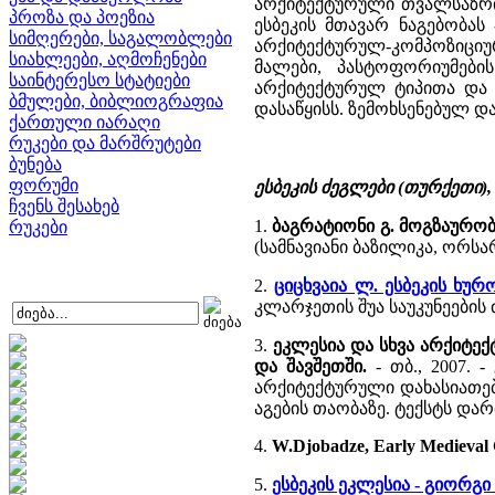
არქიტექტურული თვალსაზრი
პროზა და პოეზია
ესბეკის მთავარ ნაგებობას
სიმღერები, საგალობლები
არქიტექტურულ-კომპოზიციურ
სიახლეები, აღმოჩენები
მალები, პასტოფორიუმები
საინტერესო სტატიები
არქიტექტურულ ტიპითა და გ
ბმულები, ბიბლიოგრაფია
დასაწყისს. ზემოხსენებულ დ
ქართული იარაღი
რუკები და მარშრუტები
ბუნება
ფორუმი
ესბეკის ძეგლები (თურქეთი)
ჩვენს შესახებ
1.
ბაგრატიონი გ. მოგზაურო
რუკები
(სამნავიანი ბაზილიკა, ორსა
2.
ციცხვაია ლ. ესბეკის ხ
კლარჯეთის შუა საუკუნეების ძ
3.
ეკლესია და სხვა არქიტექ
და შავშეთში.
- თბ., 2007. 
არქიტექტურული დახასიათება
აგების თაობაზე. ტექსტს დარ
4.
W.Djobadze, Early Medieval G
5.
ესბეკის ეკლესია - გიორგ