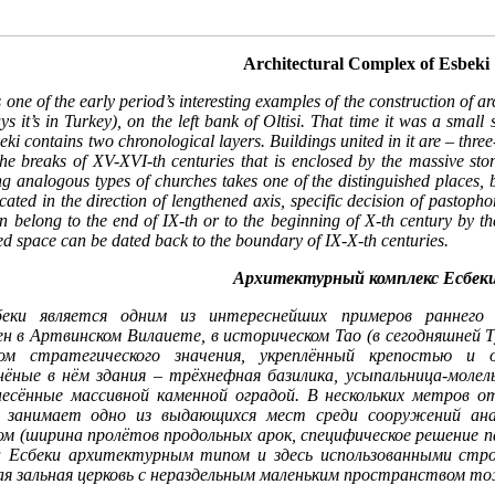
Architectural Complex of Esbeki
one of the early period’s interesting examples of the construction of arch
ys it’s in Turkey), on the left bank of Oltisi. That time it was a small
eki contains two chronological layers. Buildings united in it are – thre
he breaks of XV-XVI-th centuries that is enclosed by the massive sto
g analogous types of churches takes one of the distinguished places, b
cated in the direction of lengthened axis, specific decision of pastop
n belong to the end of IX-th or to the beginning of X-th century by 
ed space can be dated back to the boundary of IX-X-th centuries.
Архитектурный комплекс Есбек
беки является одним из интереснейших примеров раннего
в Артвинском Вилаиете, в историческом Тао (в сегодняшней Тур
ом стратегического значения, укреплённый крепостью и 
нёные в нём здания – трёхнефная базилика, усыпальница-мoлель
несённые массивной каменной оградой. В нескольких метров от
, занимает одно из выдающихся мест среди сооружений анал
лом (ширина пролётов продольных арок, специфическое решение
ка Есбеки архитектурным типом и здесь использованными ст
ая зальная церковь с нераздельным маленьким пространством то