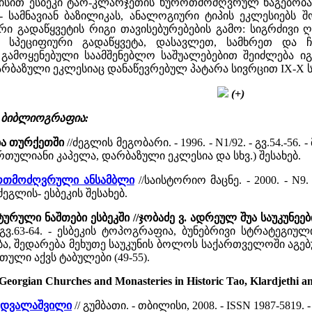
სით ესბეკი ტაო-კლარჯეთის ხუროთმოძღვრულ ნაგებობა
 - სამნავიან ბაზილიკას, ანალოგიური ტიპის ეკლესიებ
ი გადაწყვეტის რიგი თავისებურებების გამო: სიგრძივი 
ს სპეციფიური გადაწყვეტა, დასავლეთ, სამხრეთ და
ამოყენებული საამშენებლო საშუალებებით შეიძლება იგი
არბაზული ეკლესიაც დანაწევრებულ პატარა სივრცით IX-X 
(+)
, ბიბლიოგრაფია:
ბა თურქეთში
//ძეგლის მეგობარი. - 1996. - N1/92. - გვ.54.
რთულიანი კაპელა, დარბაზული ეკლესია და სხვ.) შესახებ.
უროთმოძღვრული ანსამბლი
//საისტორიო მაცნე. - 2000. - N9
ეგლის- ესბეკის შესახებ.
ტურული ნაშთები ესბეკში //ჯობაძე ვ. ადრეულ შუა საუკუნ
- გვ.63-64. - ესბეკის ტოპოგრაფია, ბუნებრივი სტრატეგი
, შედარება მეხუთე საუკუნის ბოლოს საქართველოში აგებუ
თული აქვს ტაბულები (49-55).
eorgian Churches and Monasteries in Historic Tao, Klardjethi a
ი დვალაშვილი
// გუმბათი. - თბილისი, 2008. - ISSN 1987-5819. -