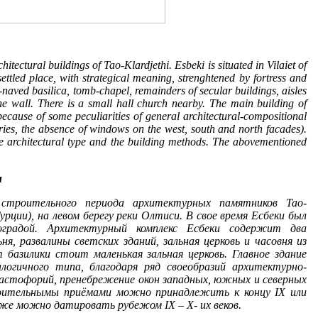
itectural buildings of Tao-Klardjethi. Esbeki is situated in Vilaiet of
 settled place, with strategical meaning, strenghtened by fortress and
e-naved basilica, tomb-chapel, remainders of secular buildings, aisles
ne wall. There is a small hall church nearby. The main building of
ecause of some peculiarities of general architectural-compositional
hories, the absence of windows on the west, south and north facades).
the architectural type and the building methods. The abovementioned
и
 строительного периода архитектурных памятников Тао-
ции), на левом берегу реки Олтиси. В свое время Есбеки был
оградой. Архитектурный комплекс Есбеки содержит два
ня, развалины светских зданий, зальная церковь и часовня из
 базилики стоит маленькая зальная церковь. Главное здание
огичного типа, благодаря ряд своеобразий архитектурно-
 пастофорий, пренебрежение окон западных, южных и северных
роительнымы приёмами можно принадлежить к концу IX или
же можно датировать рубежом IX – X- их веков.