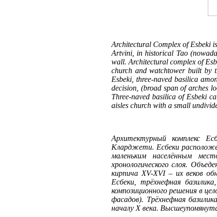
Architectural Complex of Esbeki is 
Artvini, in historical Tao (nowada
wall. Architectural complex of Esb
church and watchtower built by t
Esbeki, three-naved basilica amon
decision, (broad span of arches lo
Three-naved basilica of Esbeki ca
aisles church with a small undivid
Архитектурный комплекс Ес
Кларджети. Есбеки расположен 
маленьким населённым мест
хронологического слоя. Объеде
кирпича XV-XVI – их веков об
Есбеки, трёхнефная базилика
композиционного решения в це
фасадов). Трёхнефная базили
началу X века. Высшеупомянут