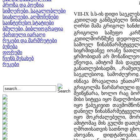
პროზა და პოეზია
სიმღერები, საგალობლები
VIII-IX ს.ს-ის დიდი საეკ
სიახლეები, აღმოჩენები
კეთილად განმგებელი წინა
საინტერესო სტატიები
ღირსი მამა გრიგოლ ხანძთე
ბმულები, ბიბლიოგრაფია
გრიგოლი სამეფო კარზ
ქართული იარაღი
კეთილმორწმუნე დედოფლი
რუკები და მარშრუტები
სამოელ წინასწარმეტყვე
ბუნება
სიყრმიდანვე იოანე ნათლ
ფორუმი
ყრმობიდან არ მონაწილეობ
ჩვენს შესახებ
ეწეოდა, ამიტომ მას დაყუ
რუკები
განათლებისადმი, „რამეთ
საეკლესიოჲ, სამოძღუროჲ
[2]
ისწავა მრავალთა ენათა
გრიგოლმა წარმართული ფილ
შეიწყნარა, ხოლო რაც ბორ
მისი სიტყვა იყო მადლმოსი
იყო ჭაბუკივით თავმომწო
დანიელ წინასწარმეტყველის
იყო მოკრძალებული, მორჩ
ამიტომაც მის გულში დათე
ღმრთისათვის სათნოდ ცხოვ
ახოვანი, დიდტანოვან