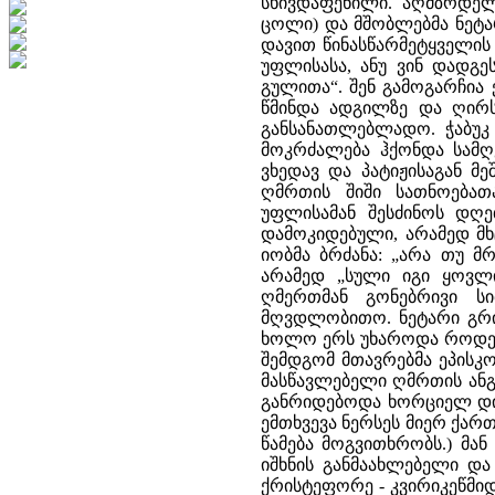
სხივდაფენილი. აღმზრდელე
ცოლი) და მშობლებმა ნეტა
დავით წინასწარმეტყველის
უფლისასა, ანუ ვინ დადგე
გულითა“. შენ გამოგარჩია
წმინდა ადგილზე და ღირს
განსანათლებლადო. ჭაბუკ
მოკრძალება ჰქონდა სამღ
ვხედავ და პატიჟისაგან მ
ღმრთის შიში სათნოებათ
უფლისამან შესძინოს დღე
დამოკიდებული, არამედ მხ
იობმა ბრძანა: „არა თუ მ
არამედ „სული იგი ყოვლი
ღმერთმან გონებრივი ს
მღვდლობითო. ნეტარი გრ
ხოლო ერს უხაროდა როდესა
შემდგომ მთავრებმა ეპისკ
მასწავლებელი ღმრთის ანგე
განრიდებოდა ხორციელ დი
ემთხვევა ნერსეს მიერ ქარ
წამება მოგვითხრობს.) მან
იშხნის განმაახლებელი და
ქრისტეფორე - კვირიკეწმიდი