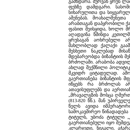
გამხდარა. მურვან ყრუს ლა
ფეხზე დამდგარი. სასომ
სიხარულითა და სიყვარულ
აშენებას. მოახალშენეთ
არაბთაგან დაპყრობილი ქ
ფასით შეისყიდა, ხოლო მ
აღადგინა წმინდა კეთილმ
ყრუსაგან აოხრებული ა
მახლობლად ქალაქი გააშ
მესხეთი ნაკლებად მისა
მდებარეობდა ბიზანტიის მ
ბრძოლაში. არაბობა ადვილ
ახლად შექმნილი პოლიტიკ
მკვიდრ ციტადელად. აშ
გაერთიანება ბიზანტიის მ
იწყებს რა ბრძოლას არ
ათავისუფლებს და აერთიან
„მრავალგზის მოსცა ღმერთ
(813-820 წწ.). მან უპირვე
წელს ავიდა იმპერატორ
სამოკავშირეო წინადადება 
ტიტულს, უბოძა ტიტული „
გაერთიანებული იყო შემდეგი
კლარჯეთი, ნიგალი, აჭარა