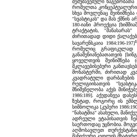
შემუშავებული ნაგებობათ
რომელთა კონცეპტუალური ა
სხვა მოვლენაც შეინიშნება 
"სვასტიკას" და მას ქმნის
180-იანი პროექცია [ხიმში
ტრაქტატის, "მანასარას
ძირითადად დიდი ქალაქების
1
სავარენსკაია 1984:196-197]
რომელიც გრაფიკულად ა
განაშენიანებათათვის [სინგ
ყოველთვის შეინიშნება (
მკლავებისებური განთავსებ
მონასტერში, ძირითად კ
კვადრატული დარბაზების გ
რელიგიისათვის "სვასტ
მნიშვნელობა აქვს მინიჭე
1986:189]. აქედანვეა და
ზუსტად, როგორც ის ემბლ
სიმბოლიკა [კუპერი 1986:190
"ნახატშია" ასახული, მანიქ
ადრეული ეტაპისათვის ჩემ
საერთოდაც უცნობია. მოგვი
აღმოსავლეთ თურქესტანიდ
მანიქეური კედლის მხატვრობ