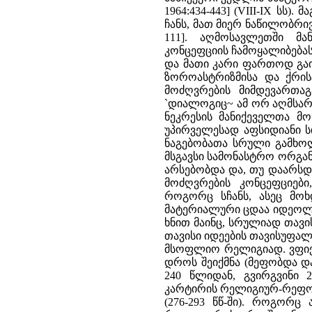
1964:434-443] (VIII-IX სს
ჩანს, მათ მიერ ნაწილობრი
111]. აღმოსავლეთში მა
კონცეფციის ჩამოყალიბებას
და მათი კარი ფართოდ გაი
ზოროასტრიზმისა და ქრისტ
მოძღვრების მიმდევართაგ
`დიალოგიც~ ამ ორ აღმსარ
ნეკრესის მანიქეველთა მო
უპირველესად აფსიდიანი სი
ნაგებობათა სრული გამხოლ
მსგავსი სამონასტრო ორგან
არსებობდა და, თუ დაარსდე
მოძღვრების კონცეფციებ
როგორც სჩანს, ასეც მოხდ
მატერიალური ცდაა იდეოლო
ხნით მაინც, სრულიად თავი
თავისი იდეების თავისუფალი
მსოფლიო რელიგიად. ვფიქრ
დროს შეიქმნა (მეფობდა და
240 წლიდან, გვირგვინი 
კარტირის რელიგიურ-რეფორმ
(276-293 წწ-ში). როგორ