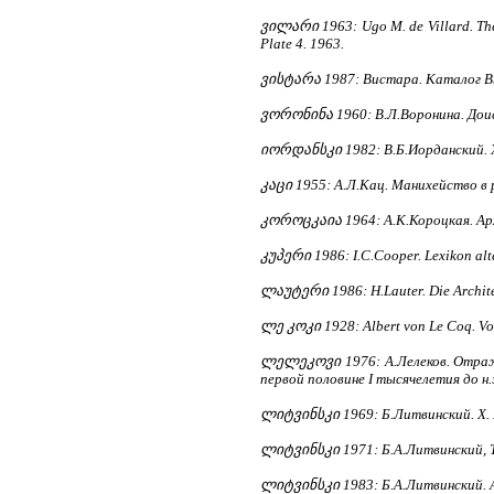
ვილარი 1963: Ugo M. de Villard. The F
Plate 4. 1963.
ვისტარა 1987: Вистара. Каталог Вы
ვორონინა 1960: В.Л.Воронина. Доис
იორდანსკი 1982: В.Б.Иорданский. Ха
კაცი 1955: А.Л.Кац. Манихейство в 
კოროცკაია 1964: А.К.Короцкая. Арх
კუპერი 1986: I.C.Cooper. Lexikon alte
ლაუტერი 1986: H.Lauter. Die Architek
ლე კოკი 1928: Albert von Le Coq. Von
ლელეკოვი 1976: А.Лелеков. Отраже
первой половине I тысячелетия до н.
ლიტვინსკი 1969: Б.Литвинский. Х. 
ლიტვინსკი 1971: Б.А.Литвинский, Т.
ლიტვინსკი 1983: Б.А.Литвинский. А. 