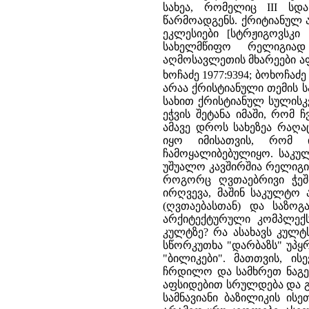
სახეა, რომელიც III ს­დ
წარმოადგენს. ქრიტიანულ
ეკლესიები [სტრჟიგოვსკი
სახელმწიფო რელიგიად
აღმოსავლეთის მხა­რეები ა
ხოჩაძე 1977:93­94; ბოხოჩაძე 
არაა ქრისტიანული თემის ს
სახით ქრის­ტიანულ სულისკ
ეჭვის შეტანა იმაში, რომ 
ამავე დროს სახეზეა რაღა
იყო იმისათვის, რომ 
ჩამოყალიბებულიყო. საკულ
უშუალო კავშირშია რელიგი
როგორც ღვთაებრივი ჭეშმა
ირღვევა, მაშინ საკულტო
(ღვთაებასთან) და საზოგა
არქიტექტურული კომპლექსი
კულტზე? რა ასახავს კულტ
სწორ­კუთხა "დარბაზს" უპყ
"ბილიკები". მათთვის, ის
ჩრდილო და სამხრეთ ნაგე
აფსიდებით სრულდება და გვ
სამნავიანი ბაზილიკის ისეთ