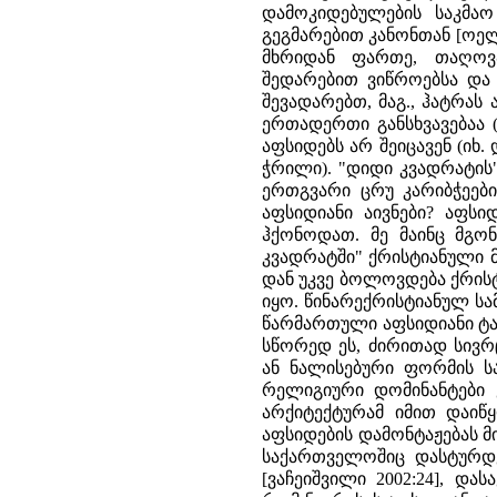
დამოკიდებულების საკმაო
გეგმარებით კანონთან [ოელმ
მხრიდან ფართე, თაღოვა
შედარებით ვი­წროებსა და 
შევადარებთ, მაგ., ჰატრას 
ერთადერთი განსხვავებაა (
აფსიდებს არ შეიცავენ
(იხ.
ჭრილი). "დიდი კვადრატის
ერთგვარი ცრუ კარიბჭეებ
აფსიდიანი აივნე­ბი? აფს
ჰქონოდათ. მე მაინც მგონ
კვადრატში" ქრისტიანული მ
დან უკვე ბოლოვდება ქრისტ
იყო. წინარექრისტიანულ ს
წარმარ­თული აფსიდიანი ტაძრე
სწორედ ეს, ძირითად სივრ
ან ნალისებური ფორმის ს
რელიგიური დომი­ნანტები 
არქიტექტურამ იმით დაიწ
აფსიდების დამონტაჟებას მიჰ
საქართველოშიც დასტურდება
[ვაჩეიშვილი 2002:24], დ