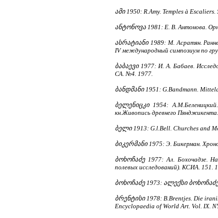
ამი 1950: R.Amy. Temples à Escaliers.
ანტონოვა 1981: Е. В. Антонова. Орн
ასრატიანი 1989: М. Асратян. Ранне
IV международный симпозиум по грузи
ბაბაევი 1977: И. А. Бабаев. Исследо
СА. №4. 1977.
ბანდმანი 1951: G.Bandmann. Mittelalt
ბელენიცკი 1954: А.М.Беленицкий
кн.Живопись древнего Пянджикента. 
ბელი 1913: G.l.Bell. Churches and Mon
ბიკერმანი 1975: Э. Бикерман. Хроно
ბოხოჩაძე 1977: Ал. Бохочадзе. На
полевых исследований). КСИА. 151. 1
ბოხოჩაძე 1973: ალექსი ბოხოჩაძე. 
ბრენტისი 1978: B.Brentjes. Die irani
Encyclopaedia of World Art. Vol. IX. 