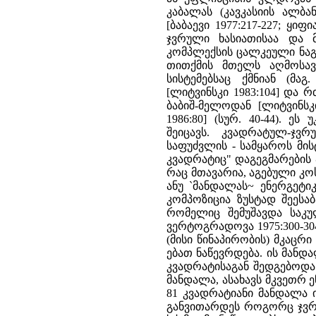
კაბალას (კავკასიის ალბ
[ბაბაევი 1977:217-227; ყიფ
ჯვრული ხასიათისაა და მ
კომპლექსის ცალკეული ნაგე
თითქმის მთელს აღმოსავლ
სისტემებსაც ქმნიან (მა
[ლიტვინსკი 1983:104] და 
ბაბიშ-მელოდან [ლიტვინსკ
1986:80] (სურ. 40-44). 
შეიცავს. კვადრატულ-ჯვ
საფუძვლის - სამყაროს მის
კვადრატიც" დაგეგმარების ა
რაც მთავარია, აგებული კ
ანუ `მანდალას~ ენერგეტი
კომპოზიცია ზუსტად შეესა
რომელიც შემუშავდა საკულტ
ვერტოგრადოვა 1975:300-304;
(მისი წინაპირობის) მკაცრ
ებათ ნაწევრდება. ის მანდ
კვადრატისაგან შედგებოდა (
მანდალა, ასახავს მკვეთრ 
81 კვადრატიანი მანდალა 
განვითარდეს როგორც ჯვრუ