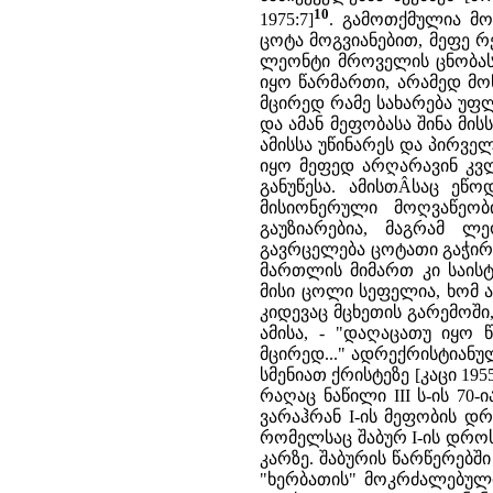
10
1975:7]
. გამოთქმულია მო
ცოტა მოგვიანებით, მეფე რე
ლეონტი მროველის ცნობას 
იყო წარმართი, არამედ მო
მცირედ რამე სახარება უფლ
და ამან მეფობასა შინა მის
ამისსა უწინარეს და პირვე
იყო მეფედ არღარავინ კვლ
განუწესა. ამისთÂსაც ეწო
მისიონერული მოღვაწეობ
გაუზიარებია, მაგრამ ლ
გავრცელება ცოტათი გაჭირ
მართლის მიმართ კი საის
მისი ცოლი სეფელია, ხომ 
კიდევაც მცხეთის გარემოში
ამისა, - "დაღაცათუ იყო წ
მცირედ..." ადრექრისტიან
სმენიათ ქრისტეზე [კაცი 19
რაღაც ნაწილი III ს-ის 70-
ვარაჰრან I-ის მეფობის დრ
რომელსაც შაბურ I-ის დრო
კარზე. შაბურის წარწერებშ
"ხერბათის" მოკრძალებული 