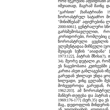
რომ ნეკრესის აფსიდი­ანი ა
იშვიათად, მაგრამ მაინც 
"გარსით" [ხაჩატრიანი 19
ზოროასტრულ სატაძრო მოდ
"მინიშნე­ბამ" აფიქრებინა
2000:60­61]. ცენტრალური
გარსშემოსავლელით, რ
კორიდორები, რომლე­ბიც ც
ზოროასტრული ცეცხლის 
ელემენტადაა მიჩნეული [ვორ
შეიცავს სუზის "აიადანა" 
1973:122], ჰატრას მზისა(?),
34). მეორე დეტალი კი, რ
ეს ნაგებობათა კუთხეებში
კართა ასეთ განლაგებას იწ
გარედან უხილავი უნდა ყო
ხილვადი, ვინც ცელაში შე
მოხვედროდა გარედან, რად
1962:203].
ამ ზოროასტრული
მანსურ-თეფესა და ჰატრას 
1969:176-177] (სურ.35) დ
მაგ., დედოფლის მინდვრის მთ
ან უფლისციხის კლდოვან ს