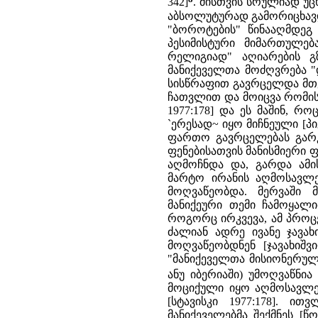
342]
. მისთვის სრულიად უც
აბსოლუტურად გამორიცხავდა
"ბოროტების" წინააღმდეგ 
პესიმისტური მიმართულებ
რელიგიად" აღიარების გზ
მანიქეველთა მოძღვრება "დ
სისწრაფით გავრცელდა მთ
ჩათვლით და მოიცვა რომის ი
1977:178] და ეს მაშინ, 
`ერესად~ იყო მიჩნეული [პ
ფართო გავრცელებას გარკ
ფენებისათვის მანისმიერი 
აღმოჩნდა და, გარდა ამის
მარტო ირანის აღმოსავლე
მოღვაწეობდა. მერვაში მ
მანიქეური თემი ჩამოყალი
როგორც ირკვევა, ამ პროც
ძალიან ადრე ივანე ჯავახ
მოღვაწეობდნენ [ჯავახიშვი
"მანიქეველთა მისიონერული
ანუ იბერიაში) უმოღვაწნია
მოციქული იყო აღმოსავლე
[სტავისკი 1977:178]. 
მანიქეველებმა შექმნეს [წ