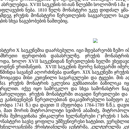
 ასრულებდა. XVIII საუკუნის 60-იან წლებში სოლომონ I-მ
აფლავების ნება. 1810 წელს მონასტერი უკვე დიდძალ ყმ
 შემდეგ ჯრუჭის მონასტერი წერეთლების საგვარეულო საკ
ბის სხვა ნაგებობების ნაშთებიც.
ასტერი X საუკუნეშია დაარსებული. იგი მდებარეობს ზემო ი
ამხრეთი ფერდობის დასასრულზე. ჯრუჭის მონასტრის
და, ხოლო XVII საუკუნიდან წერეთლების ხელში ვხედავთ. 
დნენ ერთმანეთს. XVIII საუკუნის მეორე ნახევარში იმე
მ წმინდა სავანემ აღორძინება დაიწყო. XIX საუკუნეში ჯრუ
ოიცავდა მისი კუთვნილი სავარგულები და ტყეები. მის 
). ჯრუჭის მონატრის ეკლესია გუმბათიანი ბაზილიკა იყ
რცლით. იქვე იყო სამრეკლო და სხვა სამონასტრო ნაგ
არელიეფი. ჯრუჭის მონასტერში თავადი წერეთლები და
ე განისვენებენ წერეთლებთან დაკავშირებული სამეფო გვ
ობდა 1741 წ.) და დავით II (მეფობდა 1784-1789 წ.წ.), დავ
ი, მათ შორის მიტროპოლიტი სვიმონ აბაშიძე, მიტროპოლ
რმა შემოგვინახა უნიკალური ხელნაწერები ("ჯრუჭის I სახარ
მონასტერი სავსე ყოფილა უმშვენიერესი ხატებით, ვერცხლ
შვნელოვანესმა ქრისტიანულმა ცენტრმა, კულტურულმა კე