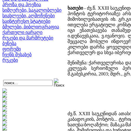
პროზა და პოეზია
ხათები
- ძვ.წ. XXIII საუკუ
სიმღერები, საგალობლები
პონტოს ტერიტორიაზე) არ
სიახლეები, აღმოჩენები
მიმოხილვისათვის იხ. გრ.გ
საინტერესო სტატიები
ითვლება ერგატიული კონსტრ
ბმულები, ბიბლიოგრაფია
იგი ენათესავება თანამ
ქართული იარაღი
ი.დუნაევსკაია, ვ.ივანოვი
რუკები და მარშრუტები
შეცვალა მოსული ინდოევრო
ბუნება
კილოები დარჩა ყოველდღიუ
ფორუმი
ქართველურ და სხვა იბერიულ
ჩვენს შესახებ
რუკები
შენიშვნა: ქართველურისა დ
კვლევას სერიოზული პერსპ
შ.გაბესკირია, 2003; შდრ., გრ.
ძვ.წ. XXIII საუკუნიდან ა
კაბადოკიის, პონტოს... ტე
ხათუსა/ბოღაზქოი; მაზაკა/მ
ენა, შუმერულისა და ხურიტუ