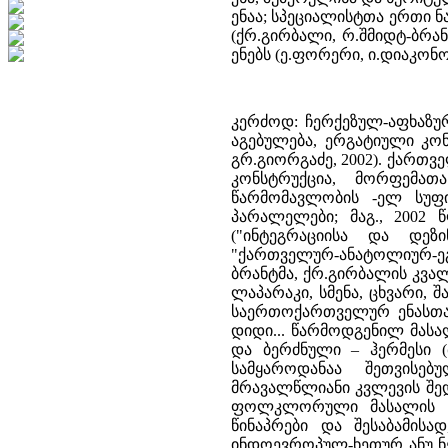
ენაა; სპეციალისტთა ერთი 
(ქრ.გირბალი, რ.შმიდტ-ბრან
ენებს (ე.ფორერი, ი.დიაკონოვი
კერძოდ: ჩერქეზულ-აფხაზურ
აგებულება, ერგატიული კონს
გრ.გიორგაძე, 2002). ქართ
კონსტრუქცია, მორფემათა
წარმომავლობის -ელ სუფ
პარალელები; მაგ., 2002
("ინტეგრაციისა და დეზი
"ქართველურ-ანატოლიურ-ეგ
ბრანტმა, ქრ.გირბალის კვალ
ლაპარაკი, სმენა, ცხვარი, შ
საერთოქართველურ ენასთან
დიდი... წარმოდგენილ მასა
და ბერძნული – ჰერმესი (
სამყაროდანაა შეთვისებ
მრავალწლიანი კვლევის შე
ფოლკლორული მასალის გა
წინაპრები და შესაბამის
ინდოევროპულ-ხეთურ ანუ ნეს