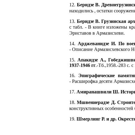
12.
Беридзе В. Древнегрузинс
находились , остатки сооружен
13.
Беридзе В. Грузинская ар
с табл. -
В книге изложены кра
Эриставов в Армазисхеви.
14.
Арджеванидзе И. По воен
-
Описание Армазисхевского Н
15.
Апакидзе А., Гобеджишв
1937-1946 гг
.-Тб.,1958.-283 с. с
16.
Эпиграфические памятни
-
Расширофка десяти Армазисхев
17.
Амиранашвили Ш. История
18.
Мшвениерадзе Д. Строите
конструктивных особенностей 
19.
Шмерлинг Р. и др. Окрест