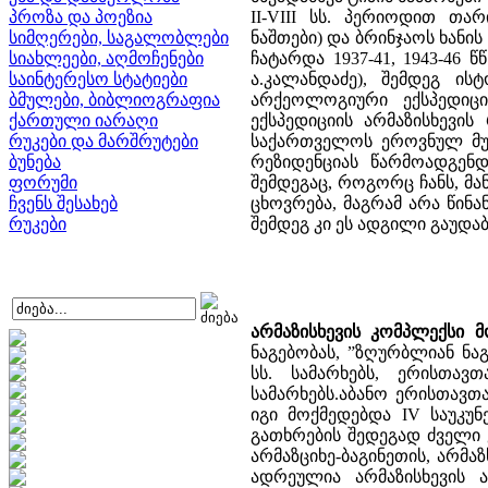
პროზა და პოეზია
II-VIII სს. პერიოდით თა
სიმღერები, საგალობლები
ნაშთები) და ბრინჯაოს ხანი
სიახლეები, აღმოჩენები
ჩატარდა 1937-41, 1943-46 წ
საინტერესო სტატიები
ა.კალანდაძე), შემდეგ ი
ბმულები, ბიბლიოგრაფია
არქეოლოგიური ექსპედიცი
ქართული იარაღი
ექსპედიციის არმაზისხევის
რუკები და მარშრუტები
საქართველოს ეროვნულ მუზე
ბუნება
რეზიდენციას წარმოადგენდ
ფორუმი
შემდეგაც, როგორც ჩანს, მ
ჩვენს შესახებ
ცხოვრება, მაგრამ არა წინ
რუკები
შემდეგ კი ეს ადგილი გაუდა
არმაზისხევის კომპლექსი მ
ნაგებობას, ”ზღურბლიან ნაგ
სს. სამარხებს, ერისთავ
სამარხებს.აბანო ერისთავთა
იგი მოქმედებდა IV საუკუ
გათხრების შედეგად ძველი
არმაზციხე-ბაგინეთის, არმაზ
ადრეულია არმაზისხევის 