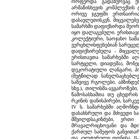
ორფერდა გადახურვაც ქ
არმაზისხევის კომპლექსი
ორივე ჯგუფში ერთნაირი
დასავლეთისკენ. მიცვალებუ
სამარხში დაფიქსირდა მეორ
იყო დალაგებული. ერისთავთ
კოლექტიური, საოჯახო სამა
ვერცხლისფეხებიან სარეცელზე
დაფიქსირებულა - მიცვალე
ერისთავთა სამარხებში აღმ
სარტყელი, დიადემა), მონე
დეკორატიული ლანგარი, პინ
(მეტწილად სანელსაცხებლებ
საწვივე რგოლები, აბზინდები
სხვ.), თილისმა-ავგაროზები
წამოსასხამთა თუ ცხედრის
რკინის დანისპირები, სარკე
IV ს. სამარხებში აღმოჩნ
დასახსრული და მძივედი სა
მშვილდსაკინძები, ერთი
მრავალრიცხოვანი და მდ
ქართულ სამეფოს განვითარ
და კულტურული დონისა. II-