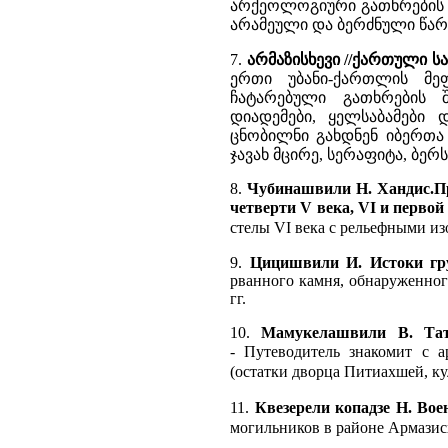
არქეოლოგიური გათხრების შე
არამეული და ბერძნული წარ
7.
არმაზისხევი //ქართული ს
ერთი უბანი-ქართლის მეფე
ჩატარებული გათხრების შ
დიადემები, ყელსაბამები 
ცნობილნი გახდნენ იბერთა 
ჯავახ მცირე, სერაფიტა, ბერსუ
8.
Чубинашвили Н. Хандис.Пр
четверти V века, VI и первой
стелы VI века с рельефными и
9.
Цицишвили И. Истоки гру
рванного камня, обнаруженног
гг.
10.
Мамукелашвили В. Тат
-
Путеводитель знакомит с 
(остатки дворца Питиахшей, ку
11.
Квезерели копадзе Н. Вое
могильников в районе Армазис