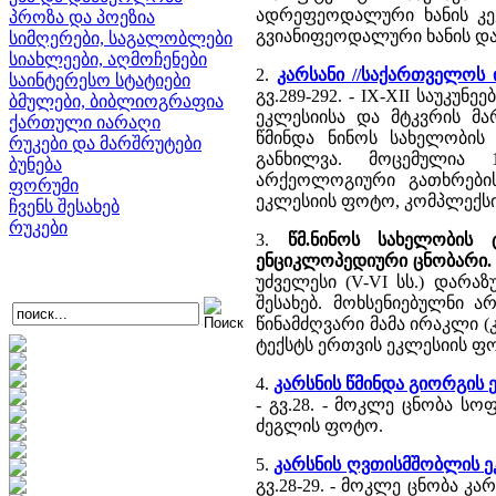
ადრეფეოდალური ხანის კევ
პროზა და პოეზია
გვიანიფეოდალური ხანის დ
სიმღერები, საგალობლები
სიახლეები, აღმოჩენები
2.
კარსანი //საქართველოს
საინტერესო სტატიები
გვ.289-292. - IX-XII საუ
ბმულები, ბიბლიოგრაფია
ეკლესიისა და მტკვრის მა
ქართული იარაღი
წმინდა ნინოს სახელობის
რუკები და მარშრუტები
განხილვა. მოცემულია 
ბუნება
არქეოლოგიური გათხრების
ფორუმი
ეკლესიის ფოტო, კომპლექსის
ჩვენს შესახებ
რუკები
3.
წმ.ნინოს სახელობის 
ენციკლოპედიური ცნობარი.
უძველესი (V-VI სს.) დარა
შესახებ. მოხსენიებულნი ა
წინამძღვარი მამა ირაკლი (კ
ტექსტს ერთვის ეკლესიის ფ
4.
კარსნის წმინდა გიორგის ე
- გვ.28. - მოკლე ცნობა სო
ძეგლის ფოტო.
5.
კარსნის ღვთისმშობლის ეკ
გვ.28-29. - მოკლე ცნობა კ