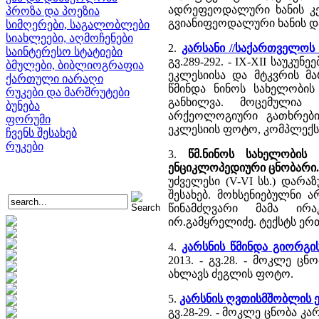
ადრეფეოდალური ხანის კევ
პროზა და პოეზია
გვიანიფეოდალური ხანის დ
სიმღერები, საგალობლები
სიახლეები, აღმოჩენები
2.
კარსანი //საქართველოს
საინტერესო სტატიები
გვ.289-292. - IX-XII საუ
ბმულები, ბიბლიოგრაფია
ეკლესიისა და მტკვრის მ
ქართული იარაღი
წმინდა ნინოს სახელობი
რუკები და მარშრუტები
განხილვა. მოცემულია 
ბუნება
არქეოლოგიური გათხრები
ფორუმი
ეკლესიის ფოტო, კომპლექსი
ჩვენს შესახებ
რუკები
3.
წმ.ნინოს სახელობის 
ენციკლოპედიური ცნობარი
უძველესი (V-VI სს.) დარა
შესახებ. მოხსენიებულნი ა
წინამძღვარი მამა ირაკ
ირ.გამყრელიძე. ტექსტს ერ
4.
კარსნის წმინდა გიორგის
2013. - გვ.28. - მოკლე ც
ახლავს ძეგლის ფოტო.
5.
კარსნის ღვთისმშობლის ეკ
გვ.28-29. - მოკლე ცნობა კ