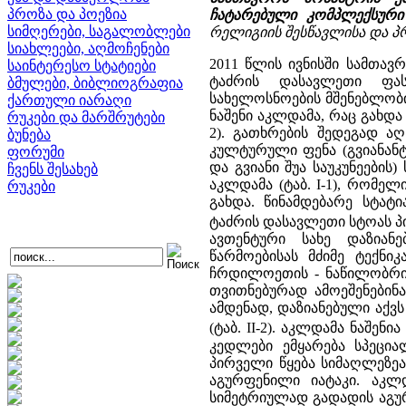
პროზა და პოეზია
ჩატარებული კომპლექსური
სიმღერები, საგალობლები
რელიგიის შესწავლისა და პრო
სიახლეები, აღმოჩენები
2011 წლის ივნისში სამთა
საინტერესო სტატიები
ტაძრის დასავლეთი ფას
ბმულები, ბიბლიოგრაფია
სახელოსნოების მშენებლობი
ქართული იარაღი
ნაშენი აკლდამა, რაც გახდა
რუკები და მარშრუტები
2). გათხრების შედეგად ა
ბუნება
კულტურული ფენა (გვიანანტი
ფორუმი
და გვიანი შუა საუკუნეების
ჩვენს შესახებ
აკლდამა (ტაბ. I-1), რომე
რუკები
გახდა. წინამდებარე სტატ
ტაძრის დასავლეთი სტოას 
ავთენტური სახე დაზიან
წარმოებისას მძიმე ტექნ
ჩრდილოეთის - ნაწილობრივ
თვითნებურად ამოეშენებინა
ამდენად, დაზიანებული აქვს
(ტაბ. II-2). აკლდამა ნაშენ
კედლები ემყარება სპეცია
პირველი წყება სიმაღლეზე
აგურფენილი იატაკი. აკლ
სიმეტრიულად გადადის აგურ