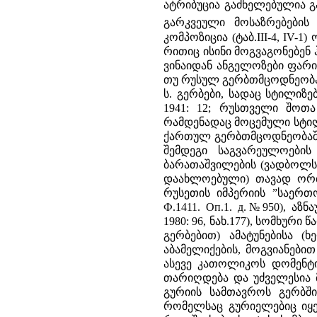
ატრიბუცია გაძნელებულია გ
გარკვეული მოსაზრებების
კომპოზიცია (ტაბ.III-4, IV-
რითიც ისინი მოგვაგონებენ
ვინაიდან ანგელოზები ფარი
თუ რუსულ გერბთმცოდნეობაშ
ს. გერბები, სადაც სტილი
1941: 12; რუსთველი შოთა
რამდენადაც მოცემული სტილ
ქართულ გერბთმცოდნეობაში
შემდეგი საგვარეულოების
ბარათაშვილების (ვადბოლსკი 
დაახლოებული) თავად ორბე
რუსეთის იმპერიის ”საერთო
Ф.1411. Оп.1. д.№950), აზ
1980: 96, ნახ.177), სომხურ
გერბებით) ამატუნებისა (
აბამელიქების, მოგვიანებით -
ასევე კათოლიკოს დომენტი
თარიღდება და უძველესია 
გურიის სამთავროს გერბში
რომელსაც გურიელებიც იყე