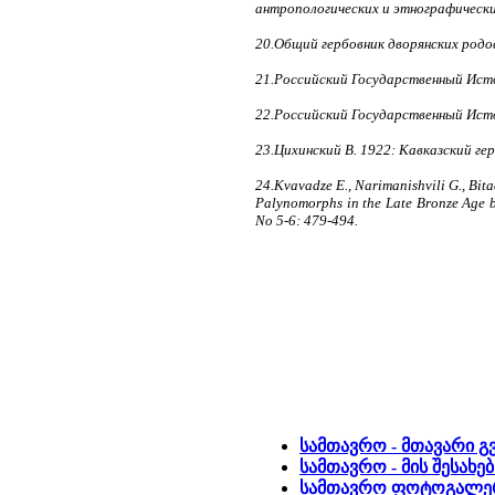
антропологических и этнографически
20.Общий гербовник дворянских родов
21.Российский Государственный Истор
22.Российский Государственный Истори
23.Цихинский В. 1922: Кавказский гер
24.Kvavadze E., Narimanishvili G., Bita
Palynomorphs in the Late Bronze Age b
No 5-6: 479-494.
სამთავრო - მთავარი გ
სამთავრო - მის შესახებ
სამთავრო ფოტოგალერ