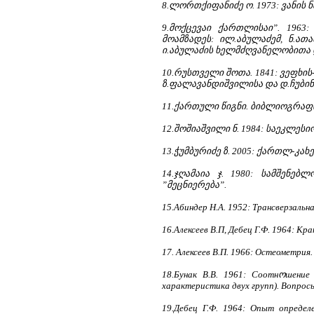
8.ლორთქიფანიძე ო. 1973: ვანის
9.მოქცევაი ქართლისაი”. 196
მოამზადეს: ილ.აბულაძემ, ნ.ათან
ი.აბულაძის ხელმძღვანელობითა და
10.რუსთველი შოთა. 1841: ვეფხი
ზ.ფალავანდიშვილისა და დ.ჩუბინო
11.ქართული წიგნი. ბიბლიოგრაფია (
12.შოშიაშვილი ნ. 1984: საეკლეს
13.ჭუმბურიძე ზ. 2005: ქართლ-კა
14.ჯღამაია ჯ. 1980: სამშენ
”მეცნიერება”.
15.Абиндер Н.А. 1952: Трансверзальн
16.Алексеев В.П, Дебец Г.Ф. 1964: К
17.
Алексеев В.П. 1966: Остеометрия
18.Бунак В.В. 1961: Соотнოшение
характеристика двух групп). Вопрос
19.Дебец Г.Ф. 1964: Опыт опреде