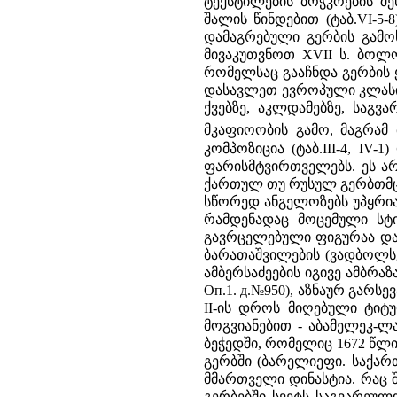
ტექსტილების ბოჭკოების შ
შალის წინდებით (ტაბ.VI-5
დამაგრებული გერბის გამო
მივაკუთვნოთ XVII ს. ბოლ
რომელსაც გააჩნდა გერბის ყ
დასავლეთ ევროპული კლასიკ
ქვებზე, აკლდამებზე, საგვ
მკაფიოობის გამო, მაგრამ
კომპოზიცია (ტაბ.III-4, I
ფარისმტვირთველებს. ეს არ
ქართულ თუ რუსულ გერბთმცო
სწორედ ანგელოზებს უპყრია
რამდენადაც მოცემული სტ
გავრცელებული ფიგურაა და ს
ბარათაშვილების (ვადბოლსკი
ამბერსაძეების იგივე ამბრაზ
Оп.1. д.№950), აზნაურ გარს
II-ის დროს მიღებული ტიტულ
მოგვიანებით - აბამელეკ-ლაზ
ბეჭედში, რომელიც 1672 წლ
გერბში (ბარელიეფი. საქარ
მმართველი დინასტია. რაც შ
გერბებში სვეტს საგვარეულ