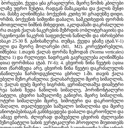
ბორცვები, ქვედა ყბა გრაცილური, მცირე ზომის კბილები
ველაზე უფრო ზუსტია, რადგან მამაკაცისა და ქალის მენჯი
ა. მასზე აღინიშნება: ბოქვენის კუთხე 90 გრადუსზე დიდი,
რმის, ბოქვენის სიმფიზი დაბალი, სამკუთხედის ფორმის
 ჩამოთვლილი ნიშნის მიხედვით, აკლდამაში დაკრძალული
ღვრა თავის ქალას ნაკერების შეზრდის (ობლიტერაციის) და
ირგვინოვანი ნაკერის საფეთქლის ნაწილში და ისრისებრი
ი 25-30 წ. განისაზღვრა. თუმცა, ქვედა ყბაზე (ტაბ.V-1)
ველი და მეორე მოლარები (M1, M2). კორექტირებული,
ბია: 1.თავის ქალას ფორმა ზემოდან (Norma verticales)
 (ქულა 1) და რელიეფი. ნადრეკის გავრცელება აღინიშნება
 ფორმისაა (ტაბ. IV-6); 4. ცხვირის წინა წვეტის (spina
ებით (წარბზედა არე, ცხვირის წინა წვეტი) დაკრძალულის
ანაწილება წარმოდგენილია ცხრილ 1-ში. თავის ქალა
ვენებელი მეზოკრანულია; ქალასარქველი მცირე სიმაღლის,
; ქალას ფუძე მცირე სიგრძის, ყვრიმალთაშუა დიამეტრი
ცირეა სახის ზედა ნაწილის სიმაღლე, ჰორიზონტალური
ატული, ცხვირი საშუალოზე განიერი, მცირე სიმაღლის,
იმოტური სიმაღლები მცირე, სიმოტური და დაკრიონული
 მაღალი, თვალბუდეები საშუალო სიმაღლისა და მცირე
რანიოტიპებისაგან განსხვავდება დაბალი დაკრიონული და
 ამავე დროს, ძლიერად დაშვებული ცხვირის ძვლოვანი
, მეზოგნატული სახის ვერტიკალური პროფილი მიუთითებს
ფოლოგიურ ნიშანთა კომპლექსის საფუძველზე სამთავროს