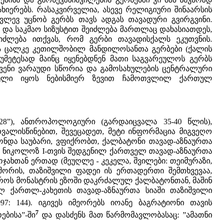
იერებს. რასაკვირველია, ასევე რელიგიური შინაარსის
ვლევ უცნობ გერბს თავს ადგას თავადური გვირგვინი.
 და საკმაო სიზუსტით შეიძლება მართლაც დახასიათდეს,
იძლება ითქვას, რომ გერბი თავადისქალს ეკუთვნის.
ა ცალკე კეთილშობილ მანდილოსანთა გერბები (ქალის
უმეტესად მაინც იყენებდნენ მათი საგვარეულოს გერბს
ჩვენი ვარაუდი სწორია და გამოსახულების ცენტრალური
ებული იყოს ნებისმიერ ზევით ჩამოთვლილ ქართულ
8”), ანთროპოლოგიური (გარდაიცვალა 35-40 წლის),
ვალისწინებით, შევეცადეთ, მეტი ინფორმაცია მიგვეღო
ვქონდა საუბარი, ვფიქრობთ, ქალბატონი თავად-აზნაურთა
რ ნიკოლოზ I-თვის შედგენილ ქართველ თავად-აზნაურთა
ოჯახთან ერთად (მეუღლე - კეკელა, შვილები: თეიმურაზი,
ა შორის, თაზიშვილი ფადეი ის ერთადერთი შემთხვევაა,
ავროს მონასტრის ეზოში დაკრძალულ ქალბატონთან, მაშინ
ულ ქართლ-კახეთის თავად-აზნაურთა სიაში თაზიშვილი
97: 144). იგივეს იმეორებს იოანე ბაგრატიონი თავის
7
ბისა”-ში
და დასძენს მათ წარმომავლობასაც: ”ამათნი