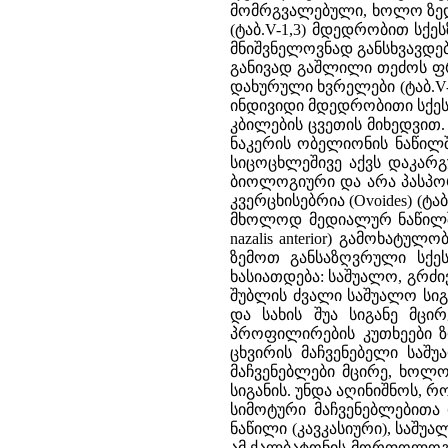
მომრგვალებული, ხოლო ზედა
(ტაბ.V-1,3) მდედრობით სქე
მნიშვნელოვნად განსხვავდება
განივად გაშლილი თეძოს ფრ
დახურული ხვრელები (ტაბ.V
ინდივიდი მდედრობითი სქესის
კბილების ცვეთის მიხედვით.
ნაკერის ობელიონის ნაწილში 
სიცოცხლეშივე აქვს დაკარ
ბიოლოგიური და არა პასპორტ
კვერცხისებრია (Ovoides) (ტ
მხოლოდ მედიალურ ნაწილში; 3
nazalis anterior) გამოხატ
ზემოთ განსაზღვრული სქეს
ხასიათდება: საშუალო, გრძი
შუბლის ძვალი საშუალო სიგ
და სახის შუა სიგანე მცი
პროფილირების კუთხეები ზ
ცხვირის მაჩვენებელი საშ
მაჩვენებლები მცირე, ხოლ
სიგანის. უნდა აღინიშნოს, 
სიმოტური მაჩვენებლებითა
ნაწილი (კავკასიური), საშ
ამ ქალბატონის მორფოლოგი