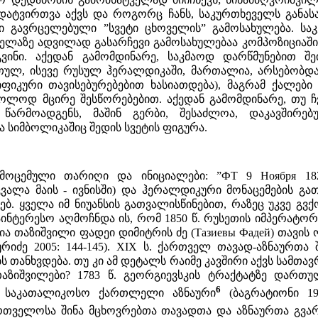
ატვირთვა აქვს და როგორც ჩანს, საკურთხეველს განასახ
 გავრცელებული ”სვეტი ცხოველის” გამოსახულება. საკ
ელაზე ადვილად გასარჩევი გამოსახულებაა კომპოზიციაში
ინი. აქედან გამომდინარე, საკმაოდ დარწმუნებით შე
ულ, ისევე რუსულ ჰერალდიკაში, მართალია, არსებობდ
ფიკური თავისებურებებით ხასიათდება), მაგრამ ქალები 
ხოლოდ მცირე შესწორებებით. აქედან გამომდინარე, თუ 
წარმოადგენს, მაშინ გერბი, შესაძლოა, დაკავშირ
სიმბოლიკაშიც შედის სვეტის ფიგურა.
მოცემული თარიღი და ინიციალები: ”ФТ 9 Ноября 182
ლა მაის - ივნისში) და ჰერალდიკური მონაცემების გათ
ებ. ყველა იმ ნიუანსის გათვალისწინებით, რაზეც უკვე გ
ინტერესო აღმოჩნდა ის, რომ 1850 წ. რუსეთის იმპერატო
ია თაზიშვილი ფადეი დიმიტრის ძე (Тазиевы Фадей) თავის 
ბურიძე 2005: 144-145). XIX ს. ქართველ თავად-აზნაურთ
 თანხვდება. თუ კი ამ დეტალს რაიმე კავშირი აქვს სამთ
 თაზიშვილები? 1783 წ. გეორგიევსკის ტრაქტატზე დართ
6
 საკათალიკოსო ქართლელი აზნაური
(ბაგრატიონი 19
რთველოსა შინა მცხოვრებთა თავადთა და აზნაურთა გვარე