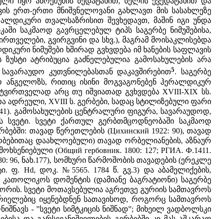
ული იყო აბრეშუმის ზედატანით, სელის ქვედატანით და
სთვის ერთ-ერთი მნიშვნელოვანი გახლავთ მის სასახლეზე
რალდიკური თვალსაზრისით შევხედავთ, მაშინ იგი უნდა
აში საკმაოდ გავრცელებულ ტიპს საგერბე ნიმუშებისა,
რთველები, გვირგვინი და სხვ.), მაგრამ მოისაკლისებდა
კური ნიმუშები ხშირად გვხვდება იმ ხანების საფლავის
ის ზუსტი ატრიბუცია გაძნელებულია გამოსახულების არა
5
ა სავარაუდო კუთვნილებასთან დაკავშირებით
. საგერბე
თითო ანგელოზს, რითიც ისინი მოგვაგონებენ ჰერალდიკურ
ვირთველად არც თუ იშვიათად გვხვდება XVIII-XIX სს.
 ადრეული, XVIII ს. გერბები, სადაც სტილიზებული ფარი
 41). გამოსახულების ცენტრალური ფიგურა, სავარაუდოდ,
ს სვეტი. სვეტი ქართულ გერბთმცოდნეობაში საკმაოდ
ებში: თავად წერეთლების (Цихинский 1922: 90), თავად
 გერბებითაც დაახლოებული) თავად ორბელიანების, აზნაურ
ხსენიებული (Общий гербовник. 1800: 127; РГИА. Ф.1411.
0: 96, ნახ.177), სომხური წარმოშობის თავადების (ერეკლე
 ფ. Hd, დოკ. №5565. 1784 წ. გვ.3) და აბამელიქების,
სევე კათოლიკოს დომენტის (დამიანე ბაგრატიონი) საგერბე
ორის. სვეტი მოთავსებულია აგრეთვე გურიის სამთავროს
ურიელებიც იყენებდნენ სათავისოდ, როგორც სამთავროს
ნიშნავს - ”სვეტი სიმტკიცის ნიშნად”; მიხეილ ვადბოლსკი
ბისა და გარსევანიშვილების გერბებში კი მას აშკარად