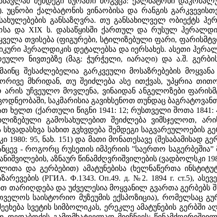
ესწავლამ შემდეგი სურათი მოგვცა: ქალბატონი დაკრძალ
-8). უცნობი ქალბატონის ვინაობისა და რანგის გარკვევი
სახულებების განსაზღვრა. თუ განსახილველ ობიექტს ჰე
ოსა და XIX ს. დასაწყისში ქართულ და რუსულ ჰერალდიკ
ველა თვისება (ფიგურები, სტილიზებული ფარი, ფარისმტვი
ური ჰერალდიკის დეტალებსა და იერსახეს. ასეთი ჰერალდი
არეულო ნივთებზე (მაგ: ჭურჭელი, იარაღი) და ა.შ. გერბ
 მაინც შესაძლებელია გარკვეული მოსაზრებების მოყვან
V-1) ორივე მხრიდან, თუ შეიძლება ასე ითქვას, უპყრია 
 არის უჩვეულო მოვლენა, ვინაიდან ანგელოზები ფარისმტ
დნეობაში, საკმარისია გავიხსენოთ თუნდაც ბაგრატოვანთა
თ ხელთ (ქართული წიგნი 1941: 12; რუსთველი შოთა 1841:
ილიზებული გამოსახულებით შეიძლება ვიმსჯელოთ, არი
ხვადასხვა სახით გვხვდება შემდეგი საგვარეულოების გერბ
 1980: 95, ნახ. 151) და მათი მონათესავე (შესაბამისად
ანცევ - როგორც რუსეთის იმპერიის ”საერთო საგერბეშია” მო
ევანიშვილების, აზნაურ წინამძღვრიშვილების (ვადბოლსკი 198
ითა და გერბებით) ამატუნებისა (ხელნაწერთა ინსტიტუტი.
არევების (РГИА. Ф.1343. Оп.49. д. №2. 1894 г. ст.5), ა
ით თარიღდება და უძველესია მოყვანილ გვართა გერბებს შ
თველოს საისტორიო მუზეუმის ექსპოზიცია), რომელსაც გ
ეეხება სვეტის სიმბოლიკას, ერეკლე ამატუნების გერბში აღ
ო დედაბოძის გამომხატველად მიიჩნევს; წინამძღვრიშვილე