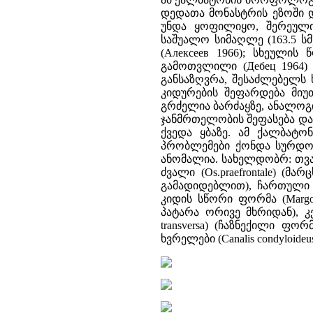
დედათა მონასტრის ეზოში 
უნდა ყოფილიყო, შერეული
საშუალო სიმაღლე (163.5 სმ
(Алексеев 1966); სხეულის
გამოთვლილი (Дебец 1964) 
განსაზღვრა, შესაძლებელს 
კიდურების შეფარდება მიუ
გრძელია ბარძაყზე, ანალოგ
ჯანმრთელობის შეფასება და 
ქვედა ყბაზე. ამ ქალბატო
პრობლემები ქონდა სურდოსა
ანომალია. სახელდობრ: თვალ
ძვალი (Os.praefrontale) (მ
გამადიდებლით), ჩართული ძ
კიდის სწორი ფორმა (Margo s
პატარა ორივე მხრიდან), კეფი
transversa) (ჩაზნექილი ფო
ხვრელები (Canalis condyloideus