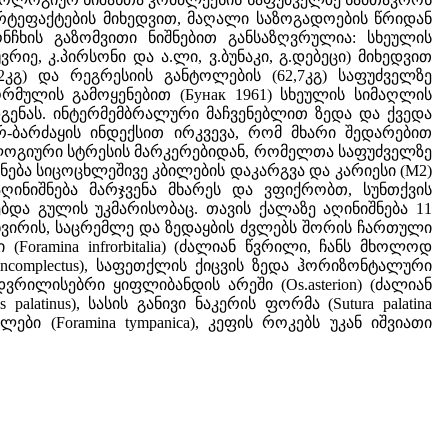
რტეფაქტების მიხედვით, მაღალი საზოგადოების წრიდან
ხის გაზომვითი ნიშნებით განსაზღვრულია: სხეულის
იე, კ.პირსონი და ა.ლი, ვ.ბუნაკი, გ.დებეცი) მიხედვით
.2კგ) და რეგრესიის განტოლების (62,7კგ) საფუძველზე
რმულის გამოყენებით (Бунак 1961) სხეულის სიმაღლის
გენას. ინტერმემბრალური მაჩვენებლით ზედა და ქვედა
-ბარძაყის ინდექსით ირკვევა, რომ მხარი შედარებით
ოლოგიური სტრესის მარკერებიდან, რომელთა საფუძველზე
ება სიცოცხლეშივე კბილების დაკარგვა და კარიესი (M2)
ღინიშნება მარჯვენა მხარეს და ვფიქრობთ, სუნთქვის
და გულის უკმარისობაც. თავის ქალაზე აღინიშნება 11
, ცხვირის, საცრემლე და ზედაყბის ძვლებს შორის ჩართული
(Foramina infrorbitalia) (ძალიან წვრილი, ჩანს მხოლოდ
ncomplectus), საფეთქლის ქიცვის ზედა ჰორიზონტალური
ი დვრილისებრი ყიფლიბანდის არეში (Os.asterion) (ძალიან
palatinus), სასის განივი ნაკერის ფორმა (Sutura palatina
ები (Foramina tympanica), კეფის როკებს უკან იშვიათი