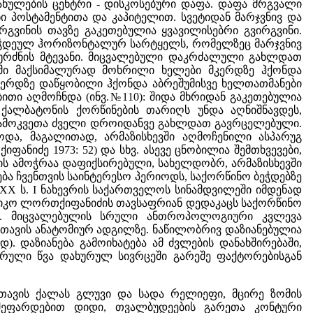
ახულების ცენტრი - დისკოსებური დაფა. დაფა მრგვალი
 პოსტამენტითა და კაპიტელით. სვეტიდან მარჯვნივ და
გვინის თავზე გაკეთებულია ყვავილისებრი გვირგვინი.
ს ჭდეულ ჰორიზონტალურ სარტყელს, რომელზეც მარჯვნივ
 ყურძნის მტევანი. მიცვალებული დაკრძალული გახლდათ
ბში მაქსიმალურად მოხრილი ხელები მკერდზე ჰქონდა
მკერდზე დაწყობილი ჰქონდა აბრეშუმისვე ხელთათმანები
ლობითი აღმოჩნდა (ინვ.№110): შიდა მხრიდან გაკეთებულია
ა ქალბატონის ქორწინების თარიღს უნდა აღნიშნავდეს,
თა ამოკვეთა ძველი დროიდანვე გახლდათ გავრცელებული.
ოდა, მაგალითად, არმაზისხევში აღმოჩენილი ასპარუგ
იფანიძე 1973: 52) და სხვ. ასევე ცნობილია შემთხვევები,
ს ამოჭრაა დაფიქსირებული, სახელდობრ, არმაზისხევში
ეხება ჩვენთვის საინტერესო პერიოდს, საქორწინო ბეჭდებზე
 XX ს. I ნახევრის საქართველოს სინამდვილეში იმდენად
ნიკო ლორთქიფანიძის თავსაფრიან დედაკაცს საქორწინო
). მიცვალებულის სრული ანთროპოლოგიური კვლევა
 თავის ანატომიურ ადგილზე. ნაწილობრივ დაზიანებულია
დ). დაზიანება გამოიხატება ამ ძვლების დანახშირებაში,
ული წვა დახურულ სივრცეში გარეშე ფაქტორებისგან
. თავის ქალას გლუვი და სადა რელიეფი, მცირე ზომის
ეფარდებით დიდი, თვალბუდეების გარეთა კონტური