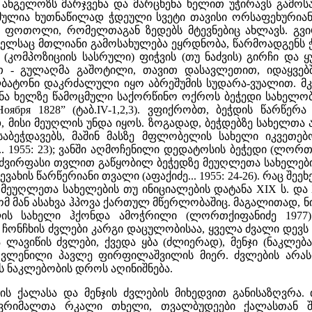
ანგელოზს მარჯვენა და მარცხენა ხელით უჭირავს გამოს
მულია ხუთნაწილად ჭდეული სვეტი თავისი ორსაფეხურიანი
 ფოთოლი, რომელთაგან ზედებს მტევნებიც ახლავს. გვირ
ომელსაც მთლიანი გამოსახულება ეყრდნობა, წარმოადგენ
 (კომპოზიციის სასრული) ფიჭვის (თუ ნაძვის) გირჩი და
ით - გულაღმა გაშოტილი, თავით დასავლეთით, იდაყვე
ქალბატონი დაკრძალული იყო აბრეშუმის სუდარა-ვუალით. 
 მარჯვენა ხელზე წამოცმული საქორწინო ოქროს ბეჭედი სახე
ября 1828” (ტაბ.IV-1,2,3). ვფიქრობთ, ბეჭდის წარწერ
დ, მისი მეუღლის უნდა იყოს. ზოგადად, ბეჭდებზე სახელ
საბეჭდავებს, მაშინ მასზე მფლობელის სახელი იკვეთებ
.. 1955: 23); ვანში აღმოჩენილი დედატოსის ბეჭედი (ლორთქ
ძვირფასი თვლით გაწყობილ ბეჭედზე მეუღლეთა სახელები
ვახის წარწერიანი თვალი (აფაქიძე... 1955: 24-26). რაც შე
 მეუღლეთა სახელების თუ ინიციალების დატანა XIX ს. და
მ მან ასახვა ჰპოვა ქართულ მწერლობაშიც. მაგალითად, 
ლის სახელი ჰქონდა ამოჭრილი (ლორთქიფანიძე 1977
 ჩონჩხის ძვლები კარგი დაცულობისაა, ყველა ძვალი დევს
ა ლავიწის ძვლები, ქვედა ყბა (ძლიერად), მენჯი (ნაკლება
ვლენილი პავლე ფირფილაშვილის მიერ. ძვლების არასრ
 ნაკლებობის დროს აღინიშნება.
ის ქალასა და მენჯის ძვლების მიხედვით განისაზღვრა
ყვრიმალთა რკალი თხელი, თვალბუდეები ქალასთან შ