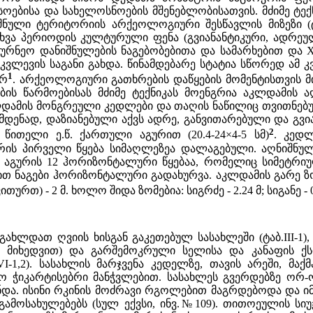
ოებისა და სახელოსნოების მშენებლობისათვის. მძიმე ტექ
შნული ტერიტორიის არქეოლოგიური შესწავლის მიზეზი (ტ
ვა პერიოდის კულტურული ფენა (გვიანანტიკური, ადრეული 
ამეურნეო დანიშნულების ნაგებობებითა და სამარხებით და X
ვლევის საგანი გახდა. წინამდებარე სტატია სწორედ ამ კ
1
ირ
. არქეოლოგიური გათხრების დაწყების მომენტისთვის მ
ების წარმოებისას მძიმე ტექნიკას მოენგრია აკლდამ
დამის მონგრეული კედლები და თაღის ნაწილიც თვითნებურად
დენად, დაზიანებული აქვს ადრე, განვითარებული და გვიან 
2
წითელი ე.წ. ქართული აგურით (20.4-24×4-5 სმ)
. კედ
ურის პირველი წყება სიმაღლეზეა დალაგებული. აღნიშნ
ი აგურის 12 ჰორიზონტალური წყებაა, რომელიც სიმეტრი
თ ნაგები ჰორიზონტალური გადახურვა. აკლდამის გარე ზომებ
) - 2 მ. ხოლო შიდა ზომებია: სიგრძე - 2.24 მ; სიგანე - 0.75
გახლდათ ღვიის ხისგან გაკეთებულ სასახლეში (ტაბ.III-1
 მიხედვით) და გარშემოკრული სელისა და კანაფის ქს
.VI-1,2). სასახლის მარჯვენა კედელზე, თავის არეში, მ
ყო ჭიკარტისებრი მანჭვლებით. სასახლეს გვერდებზე 
და. ისინი რკინის მოძრავი რგოლებით მაგრდებოდა და ი
ამოსახულებებს (სულ ექვსი, ინვ.№109). თითოეულის სიუჟეტ