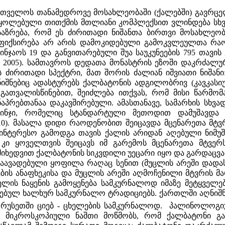
თველოს თანამედროვე მოსახლეობაში (ქალებში) გავრცელ
ყოლებული თითქმის მთლიანი კომპლექსით ვლინდება სხვა
აზრება, რომ ეს ძირითადი ნიშანთა ბირთვი მოსახლეობი
ფიქსირება არ არის დამოკიდებული გამოკვლეულთა რ
რინჯაოს 19 და განვითარებული შუა საუკუნეების 795 თავი
ე 2005). სამთავროს დედათა მონასტრის ეზოში დაკრძალ
 ძირითადი სპექტრი, მათ შორის ძალიან იშვიათი ნიშან
ნიშნებიც ადასტურებს ქალბატონის ადგილობრივ (კავკასიუ
 გათვალისწინებით, შეიძლება ითქვას, რომ მისი წარმო
აპრებთანაა დაკავშირებული. ამასთანავე, სამარხის სხვ
სინჯი, რომელიც სტანდარტული მეთოდით დამუშავდა
10). მასალა დიდი რაოდენობით შეიცავდა მცენარეთა მტვ
აინტერესო გამოდგა თავის ქალის არიდან აღებული ნიმუშ
ი კი ყოველთვის შეიცავს იმ გარემოს მცენარეთა მტვერს, 
ხედვით ქალბატონის სიკვდილი უეცარი იყო და გარდაცვალ
 დაავადებული ყოფილა რაღაც სენით (მუცლის არეში დადა
ის ანაფხეკისა და მუცლის არეში აღმოჩენილი მტვრის მ
კნელის ნაყენის გამოყენება სამკურნალოდ იმაზე მეტყვე
ბულ ხალხურ სამკურნალო ტრადიციებს. ქართლში აღნიშნუ
რუსეთში ციებ - ცხელების სამკურნალოდ. პალინოლოგიურ 
ს მიკროსკოპიული ნაშთი მოწმობს, რომ ქალბატონი გა