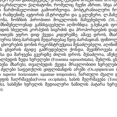
დაკრძალული ქალბატონი, რომელიც ჩვენი აზრით, სხვა ა
 წარმომავლობით გამოირჩეოდა. პოსტკრანიალური ჩონჩ
) რამდენიმე ავტორის (მ.ტროტერი და გ.გლეზერი, ლ.მანუვრ
 წონა, ჩონჩხის პირობითი მოცულობის მაჩვენებლის (50,
მნიშვნელოვნად განსხვავებული აღმოჩნდა; ვ.ბუნაკის ფო
ხდის სხეულის კორპუსის სიგრძის და პროპორციების დად
თითებს უფრო დიდ ქვედა კიდურებზე. ამავე დროს, მხარ
იურია სხივ-ბარძაყის შეფარდებაც წვივ-ბარძაყთან. ფიზი
ცხოვრების დონის რეკონსტრუქციაა შესაძლებელი, აღინიშნ
ნს ცხვირის ძგიდე გამრუდებული ქონდა. შევიწროვება ა
 და მარჯვენა გვერდზე ძილის დროს. შესაძლოა, აწუხებ
ბუდის ზედა ხვრელები (Foramina supraorbitalia), შუბლის
არცხენა მხარეს), თვალბუდის ქვედა მრავლობითი ხვრელები 
ვლები საფეთქლის ყიფლიბანდის არეში (Os.epiptericum i
uperior horizontales squamae temporales), ჩართული ძვალ
ს ჩაღრმავება(Fovea occipitalis), სასის შეღრმავება (Torus 
რმა), სასმენი ხვრელის მედიალური ნაწილის პატარა ხვრელ
).