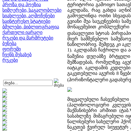
პროზა და პოეზია
ტერიტორია გამოიყო სათავს
სიმღერები, საგალობლები
აკლდამა, რაც გახდა აღნი
სიახლეები, აღმოჩენები
გამოვლინდა ოთხი სხვადასხ
საინტერესო სტატიები
გვიანი შუა საუკუნეების) ს
ბმულები, ბიბლიოგრაფია
მონაცემებით კომპლექსური კ
ქართული იარაღი
დასავლეთი სტოას პირდაპ
რუკები და მარშრუტები
მიერ სამშენებლო სამუშაო
ბუნება
ნაწილობრივ. შემდეგ კი აკლ
ფორუმი
1). აკლდამას ჩაჭრილი და ამ
ჩვენს შესახებ
ნაშენია დუღაბზე ბრტყელი 
რუკები
შემზადებას, რომელზეც აგ
იატაკი. აკლდამის კედლებ
გაკეთებულია აგურის 8 წყები
(ჰორიზონტალური გადახურვითურთ
მიცვალებული ჩასვენებული 
(პალინოლოგიური კვლევის
მაქმანისებრი არშიით (ტაბ
სასახლეზე მიმაგრებული ი
ნალისებური სახელური ჰქონ
ნაკეთებ ჭვირულ სიუჟეტურ გ