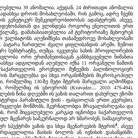
ებულია 39 ანომალია. აქედან, 24 ძირითადი ანომალია
დასხვა დროის მოსახლეობაში, რის გამოც, ადრე ჩვენს
ს გენეტიკურ მემკვიდრეობითობას ადასტურებს. ასევე,
აოდენობასთან და ვლინდება როგორც ენეოლითის ერთ
ს ქალაზე, დამახასიათებელია ამ ტერიტორიაზე მცხოვრებ
ურ ქალბატონს აღენიშნება თანამედროვე მოსახლეობაში
ი: პატარა ჩართული ძვალი ყიფლიბანდის არეში. ზემოთ
რ) სუბსტრატზე, თუმცა, იკვეთება სახის პროფილირების
მავლობა ორი ერთმანეთისაგან განსხვავებული ნიშანთა
ადასხვა ადგილიდან აღებული იქნა 11 ორგანული ნაშთის
 საქართველოს ეროვნული მუზეუმის პალინოლოგიურ
რის მარცვლებსა და სხვა ორგანიზმების მიკროსკოპიულ
ი, რომელშიც 130-ზე მეტი მტვრის მარცვალი აღმოჩნდა
რომელშიც ის ცხოვრობს (Kvavadze.... 2010: 479-494).
ების წინა დღეებში ის ვაზის თალარით დახურულ ეზოში
სტურდა პარაზიტული ჭიის - ფასციოლას ერთი კვერცხი),
არცვლები მოწმობს, მკურნალობდა მრავალძარღვასა და
ლებს, რომ მიცვალებული კარგად იცნობდა საქართველოს
ლ მცენარეს სამკურნალოდ არ ხმარობენ, სამაგიეროდ,
4
სპექტრში ვაზის და სხვა მცენარეების მტვრის
, ასევე
რდაცვლილია მაისის ბოლოს ან ივნისის დასაწყისში.