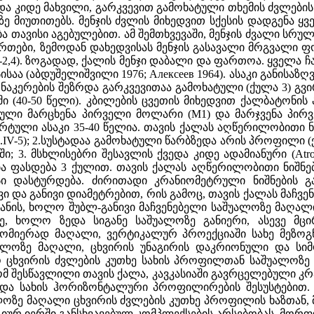
 კიდე მახვილი, გარკვევით გამოხატული თხემის ძვლების 
სზე მიუთითებს. მენჯის ძვლის მიხედვით სქესის დადგენა ყ
 თავისი აგებულებით. ამ შემთხვევაში, მენჯის ძვალი სრული
თები, ზემოდან დახედვისას მენჯის გასავალი მრგვალი ფო
-2,4). ზოგადად, ქალის მენჯი დაბალი და ფართოა. ყველა
აა (აბდუშელიშვილი 1976; Алексеев 1964). ასაკი განისაზ
 ნაკერების შეზრდა გარკვევითაა გამოხატული (ქულა 3) გვ
(40-50 წელი). კბილების ცვეთის მიხედვით ქალბატონის ასაკ
გული მარცხენა პირველი მოლარი (M1) და მარჯვენა პირ
ული ასაკი 35-40 წელია. თავის ქალას აღწერილობითი ნიშნე
აბ.IV-5); 2.სუსტადაა გამოხატული წარბზედა არის პროფილი
. მსხლისებრი შესავლის ქვედა კიდე ადამიანური (Atropina)
ულობა ფასდება 3 ქულით. თავის ქალას აღწერილობითი ნიშნ
ი დასტურდება. ძირითადი კრანიომეტრული ნიშნების გ
ვი და განივი დიამეტრებით, რის გამოც, თავის ქალას მაჩ
ანის, ხოლო შუბლ-განივი მაჩვენებელი საშუალოზე მაღალი
რე, ხოლო ზედა სიგანე საშუალოზე განიერი, ასევე მ
ომიერად მაღალი, ვერტიკალურ პროექციაში სახე მეზოგნ
უალოზე მაღალი, ცხვირის უნაგირის დაკრიონული და ს
ო ცხვირის ძვლების კუთხე სახის პროფილთან საშუალოზე
რომ შესწავლილი თავის ქალა, კავკასიაში გავრცელებული კ
 და სახის ჰორიზონტალური პროფილირების შესუსტებით.
უალოზე მაღალი ცხვირის ძვლების კუთხე პროფილის ხაზთან
ურ იერში განსხვავებულ კომპლექსების არსებობას. მორ