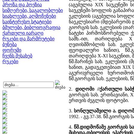
პროზა და პოეზია
(აგებულია XIX საუკუნეში 
სიმღერები, საგალობლები
საუკუნეში სოფლის განაპირ
სიახლეები, აღმოჩენები
ეკლესიის (აგებულია სოფლის
საინტერესო სტატიები
ნაეკლესიარი (მდებარეობს 
ბმულები, ბიბლიოგრაფია
გიორგის სახ. ეკლესიის (თ
ქართული იარაღი
ნატეხი პირმოსწორებული ქვ
რუკები და მარშრუტები
სამხ.-ით, თარიღდება X
ბუნება
ღვთისმშობლის სახ. ეკლე
ფორუმი
ფეოდალური ხანით), წმ.
ჩვენს შესახებ
თარიღდება X-XI საუკუნით, 
რუკები
წმ.მარინეს სახ. ეკლესიის
ხანით, გადაუკეთებიათ XIX 
აგური)ვრცელი ხუროთმოძ
წმ.გიორგის სახ. ეკლესიის, წ
2.
დიღომი //ქართული საბ
გიორგის სახ. ერთნავიანი,
ერთვის ძეგლის ფოტოები.
3.
სონღულაშვილი ა. დიღომ
1992. - გვ.37-38. წმ.გიორგი
4.
წმ.დიდმოწამე გიორგის სახ
მცხეთა-თბილისის ეპარქიის