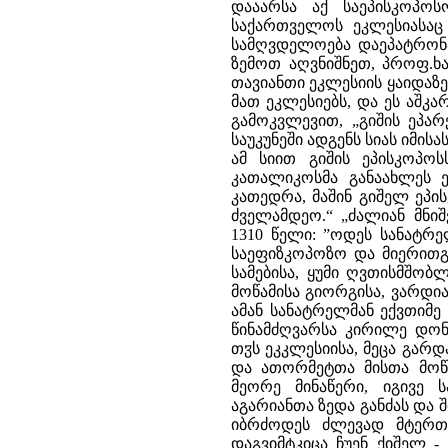
დააარსა აქ საეპისკოპო
საქართველოს ეკლესიასაც 
სამღვდელოება დაეპატრონა
ზემოთ აღვნიშნეთ, პროფ.ხა
თავიანთი ეკლესიის ყაიდაზ
მათ ეკლესიებს, და ეს აშკ
გამოკვლევით, „გიშის ეპარ
საუკუნეში ადგენს სიას იმის
ამ სიით გიშის ეპისკოპო
კათალიკოსმა განაახლეს ე
კათედრა, მაშინ გიშელ ეპ
ძველამდეო.“ „ძალიან მნი
1310 წელი: ”ოდეს სანატრე
საეფიზკოპოზო და მიერითგ
სამებისა, ყუმი ღვთისმშობ
მოწამისა გიორგისა, ვარდია
ამან სანატრელმან ექვთიმე
წინამძღვარსა კირილე დონ
თჳს ეკკლესიისა, მეცა გარდ
და ათორმეტთა მისთა მოწა
მეორე მინაწერი, იგივე ს
აგარიანთა ზედა განძას და შ
იბრძოდეს ძლევად მტერთ
დაგვიმტკიცა ჩუენ ქიშელ -