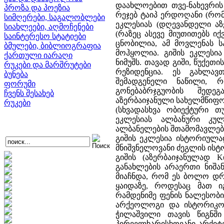
დაახლოებით თვე-ნახევრის
პროზა და პოეზია
რეჯებ ტაიპ ერდოღანი (რო
სიმღერები, საგალობლები
ეკლესიას (დღევანდელი აზ
სიახლეები, აღმოჩენები
(რაზეც ასევე მიუთითებს ი
საინტერესო სტატიები
ცნობილია, ამ მოვლენას ს
ბმულები, ბიბლიოგრაფია
მოჰყოლია. გიშის ეკლესია
ქართული იარაღი
ნიმუშს. თავად გიში, წუქე
რუკები და მარშრუტები
რეზიდენცია. ეს გახლავ
ბუნება
შემადგენელი ნაწილი, რ
ფორუმი
გონებაბრჯგუობის შედეგ
ჩვენს შესახებ
აზერბაიჯანული სახელმწიფო
რუკები
(სხვადასხვა ობიექტური თ
ეკლესიას ალბანური კუ
ალბანელების შთამომავლები 
გიშის ეკლესია ისტორიულა
მნიშვნელოვანი ძეგლის ისტ
გიშის (აზერბაიჯანულად K
განახლების არაერთი ნიშა
მიაჩნდა, რომ ეს ბოლო დრ
ყაიდაზე, როდესაც მათ 
რამდენიმე ფენის ნალესობ
არქეოლოგი და ისტორიკოსი
ჭილაშვილი თავის წიგნში
პირველხარისხოვანი არქიტ