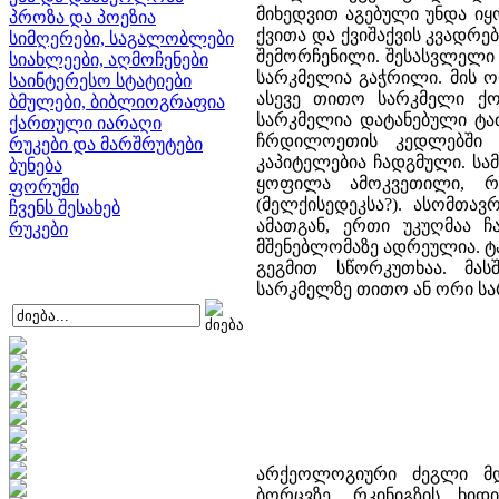
მიხედვით აგებული უნდა იყოს
პროზა და პოეზია
ქვითა და ქვიშაქვის კვადრ
სიმღერები, საგალობლები
შემორჩენილი. შესასვლელი
სიახლეები, აღმოჩენები
სარკმელია გაჭრილი. მის ორ
საინტერესო სტატიები
ასევე თითო სარკმელი ქ
ბმულები, ბიბლიოგრაფია
სარკმელია დატანებული ტაძ
ქართული იარაღი
ჩრდილოეთის კედლებში 
რუკები და მარშრუტები
კაპიტელებია ჩადგმული. ს
ბუნება
ყოფილა ამოკვეთილი, რ
ფორუმი
(მელქისედეკსა?). ასომთა
ჩვენს შესახებ
ამათგან, ერთი უკუღმაა ჩ
რუკები
მშენებლომაზე ადრეულია. ტ
გეგმით სწორკუთხაა. მ
სარკმელზე თითო ან ორი სა
არქეოლოგიური ძეგლი მდე
ბორცვზე, რკინიგზის ხიდ