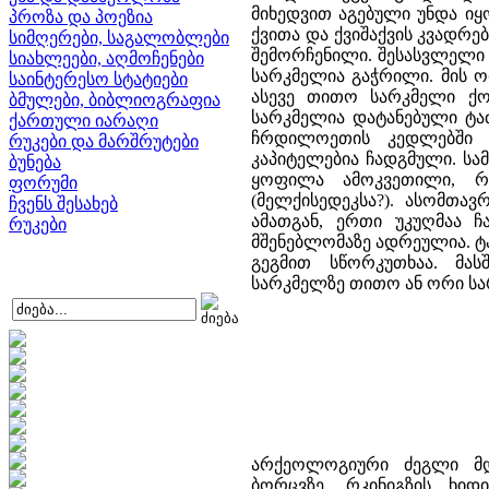
მიხედვით აგებული უნდა იყოს
პროზა და პოეზია
ქვითა და ქვიშაქვის კვადრ
სიმღერები, საგალობლები
შემორჩენილი. შესასვლელი
სიახლეები, აღმოჩენები
სარკმელია გაჭრილი. მის ორ
საინტერესო სტატიები
ასევე თითო სარკმელი ქ
ბმულები, ბიბლიოგრაფია
სარკმელია დატანებული ტაძ
ქართული იარაღი
ჩრდილოეთის კედლებში 
რუკები და მარშრუტები
კაპიტელებია ჩადგმული. ს
ბუნება
ყოფილა ამოკვეთილი, რ
ფორუმი
(მელქისედეკსა?). ასომთა
ჩვენს შესახებ
ამათგან, ერთი უკუღმაა ჩ
რუკები
მშენებლომაზე ადრეულია. ტ
გეგმით სწორკუთხაა. მ
სარკმელზე თითო ან ორი სა
არქეოლოგიური ძეგლი მდე
ბორცვზე, რკინიგზის ხიდ