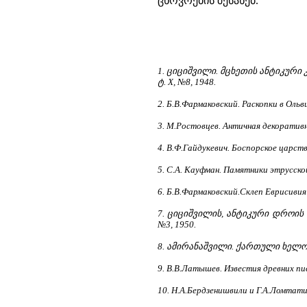
1. ციციშვილი. მცხეთის ანტიკური
ტ. X, №8, 1948.
2. Б.В.Фармаковский. Раскопки в Ольв
3. М.Ростовцев. Античная декоратив
4. В.Ф.Гайдукевич. Боспорское царств
5. С.А. Кауфман. Памятники этрусско
6. Б.В.Фармаковский.Склеп Еврисивия 
7. ციციშვილის, ანტიკური დროის 
№3, 1950.
8. ამირანაშვილი. ქართული ხელოვ
9. В.В.Латышев. Известия древних пи
10. Н.А.Бердзенишвили и Г.А.Ломтати