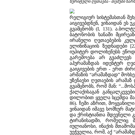
ხურიტული ღვთაება - თეშუბი ხარ
რელიგიურ სისტემასთან შეხე
აიგივებდნენ, ვინაიდან ეს 
გვამცნობს (I, 131). ა.ბოლ
ბატონობის ხანაში მცირეა
ირანული ღვთაებების კულტ
ელინიზაციის ზედნადები [22
იუპიტერ დოლიხენუსს ეწოდებო
გარემოება არ გვაძლევს
აჰურამაზდას იდენტურ ღვთ
გაიგივების ერთ - ერთ ძირ
არმაზის “არამაზდად” მოხს
უზენაესი ღვთაების არამაზ 
გვამცნობს, რომ მან: “...მ
ქალაქისაგან განცალკევე
დილობით ყველა სცემდა მას თ
86). ჩემი აზრით, მოყვანილ
ვინაიდან იმავე სომხურ მა
და ქრისტიანთა მდევნელი 
ტირანისადმი, რომელიც შ
იულიანოსი, ინაქის შთამომავ
უეჭველია, რომ, აქ “არამაზ