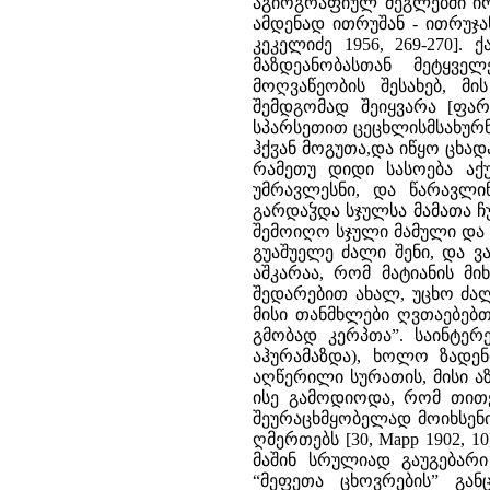
აგიოგრაფიულ ძეგლებში ირ
ამდენად ითრუშან - ითრუჯა
კეკელიძე 1956, 269-270]
მაზდეანობასთან მეტყვე
მოღვაწეობის შესახებ, მი
შემდგომად შეიყვარა [ფარნ
სპარსეთით ცეცხლისმსახურნი
ჰქჳან მოგუთა,და იწყო ცხა
რამეთუ დიდი სასოება აქუ
უმრავლესნი, და წარავლინ
გარდაჴდა სჯულსა მამათა 
შემოიღო სჯული მამული და 
გუაშუელე ძალი შენი, და ვა
აშკარაა, რომ მატიანის მ
შედარებით ახალ, უცხო ძა
მისი თანმხლები ღვთაებებ
გმობად კერპთა”. საინტერ
აჰურამაზდა), ხოლო ზადენ
აღწერილი სურათის, მისი აზ
ისე გამოდიოდა, რომ თითქ
შეურაცხმყობელად მოიხსენ
ღმერთებს [30, Марр 1902, 1
მაშინ სრულიად გაუგებარი
“მეფეთა ცხოვრების” გან