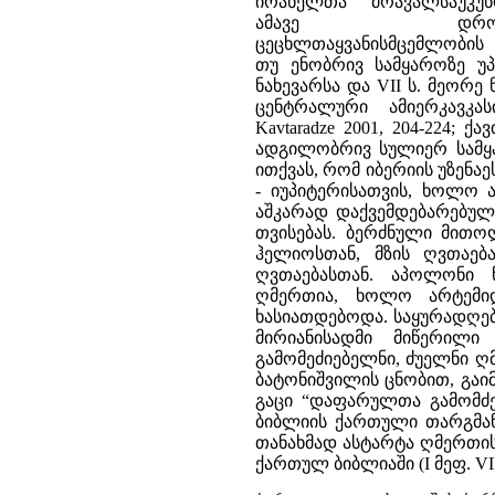
ირანელთა მრავალსაუკუ
ამავე დროს
ცეცხლთაყვანისმცემლობი
თუ ენობრივ სამყაროზე უპ
ნახევარსა და VII ს. მეორ
ცენტრალური ამიერკავკა
Kavtaradze 2001, 204-224; ქ
ადგილობრივ სულიერ სამყა
ითქვას, რომ იბერიის უზენა
- იუპიტერისათვის, ხოლო ა
აშკარად დაქვემდებარებულ
თვისებას. ბერძნული მით
ჰელიოსთან, მზის ღვთაებ
ღვთაებასთან. აპოლონი 
ღმერთია, ხოლო არტემიდ
ხასიათდებოდა. საყურადღებ
მირიანისადმი მიწერილი
გამომეძიებელნი, ძუელნი ღმერ
ბატონიშვილის ცნობით, გაიმ
გაცი “დაფარულთა გამომძებნ
ბიბლიის ქართული თარგმანი
თანახმად ასტარტა ღმერთის
ქართულ ბიბლიაში (I მეფ. VII, 