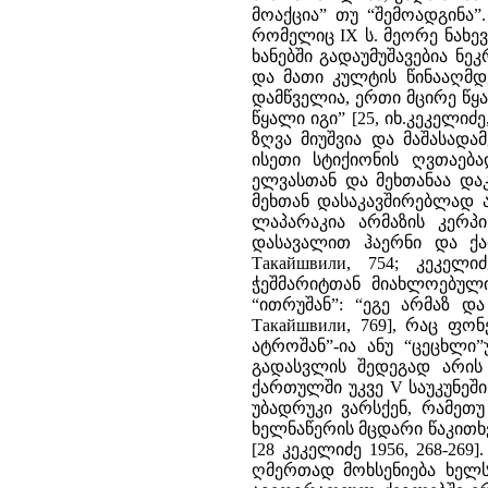
მოაქცია” თუ “შემოადგინა”
რომელიც IX ს. მეორე ნახე
ხანებში გადაუმუშავებია ნ
და მათი კულტის წინააღმდ
დამწველია, ერთი მცირე წყა
წყალი იგი” [25, იხ.კეკელიძე
ზღვა მიუშვია და მაშასადა
ისეთი სტიქიონის ღვთაე
ელვასთან და მეხთანაა დაკ
მეხთან დასაკავშირებლად 
ლაპარაკია არმაზის კერპი
დასავალით ჰაერნი და ქა
Такайшвили, 754; კეკელი
ჭეშმარიტთან მიახლოებული
“ითრუშან”: “ეგე არმაზ 
Такайшвили, 769], რაც ფ
ატროშან”-ია ანუ “ცეცხლი”
გადასვლის შედეგად არის 
ქართულში უკვე V საუკუნეში 
უბადრუკი ვარსქენ, რამეთუ
ხელნაწერის მცდარი წაკითხვ
[28 კეკელიძე 1956, 268-26
ღმერთად მოხსენიება ხელს