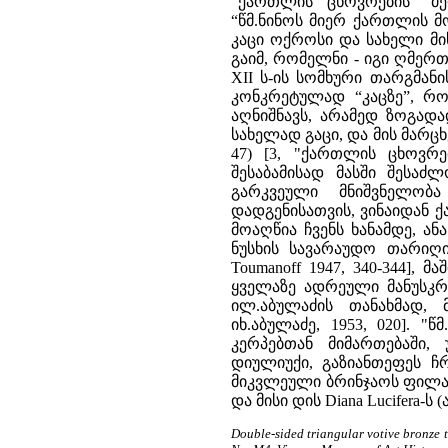
"ქართლის ცხოვრების" მე
“წმ.ნინოს მიერ ქართლის მოქ
კაცი ოქროსი და სახელი მის
გაიმ, რომელნი - იგი ღმერთად
XII ს-ის სომხური თარგმან
კონკრეტულად “კაცზე”, რო
აღნიშნავს, არამედ ზოგადა
სახელად გაცი, და მის მარცხ
47) [3, "ქართლის ცხოვრე
შესაბამისად მასში შესა
გარკვეული მნიშვნელობა
დადგენისათვის, ვინაიდან 
მოაღწია ჩვენს ხანამდე, 
ნუსხის სავარაუდო თარიღი 
Toumanoff 1947, 340-344],
ყველაზე ადრეული მანუსკრიპ
ილ.აბულაძის თანახმად,
იხ.აბულაძე, 1953, 020].
კერპებთან მიმართებაში,
დიულიუქი, გაზიანთეფეს 
მიკვლეული ბრინჯაოს ფილა, 
და მისი დის Diana Lucifera-
Double-sided triangular votive bronze ta