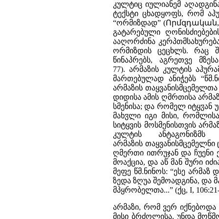
კულტიც იულიანემ აღადგინა
ტექსტი ცხადყოფს, რომ აჰ
“ორმიზდად” (Որմզդական, - 
გატარებული ღონისძიებების
ააღორძინა კერპთმსახურება
ორმიზდის ცეცხლს. რაც შ
წინაპრებს, აგრეთვე მზეს
77). არმაზის კულტის აჰურ
მართებულად ანიჭებს “წმ.
არმაზის თაყვანისმცემელთა მრწ
დიდისა ამის ღმრთისა არმაზი
სმენისა; და რომელ იტყჳან უ
მახჳლი იგი მისი, რომლისაგ
სიტყვის მოსმენისთვის არმ
კულტის ანტაგონიზმს
არმაზის თაყვანისმცემელნი 
ღმერთი ითრუჯან და ჩუენი ე
მოაქცია, და აწ მან შური იძია
მეფე წმ.ნინოს: “ესე არმა
ზედა ზღუა შემოადგინა, და მ
მპყრობელთა...” (ქც, I, 106:21-
არმაზი, რომ ვერ იქნებოდა 
მისი ბრძოლისა, უნდა მოწმ