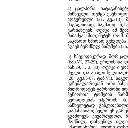
4) ცალპირა, იატაგანისე
მიჩნეული, თუმცა ქსენოფო
აღჭურვილი (21, გვ.313).
მაგალითად, საკმაოდ ზუსტ
ვარიანტებს, თუმცა ამ შე
მიბაძვა, მითუმეტეს რომ
საკმაოდ ხშირად გვხვდება
ჰგავს ბერძნულ ნიმუშებს (26, გ
5) სპეციფიკურად მორკალ
(ნახ.VI, 27-29), ერლიხისა
ნახ.29, 1, 2, 30). თუმცა 
ძველი და ახალი წელთაღრ
(28, გვ.85-87, ტაბ.VI). ს
ეგზემპლარიდან ორი ნახეს 
მითრიდატეს გარნიზონი იდ
ჰენიოხთა ტომების წარ
ყურადღებას იპყრობს ის
საჩხვლეტად განკუთვნილ
დამახასიათებელი. ეს გარ
გვაძლევს ვივარაუდოთ, 
მოქნილ, დახვეწილ ილეთ
"ძალოსნური", ვიდრე თუნდ