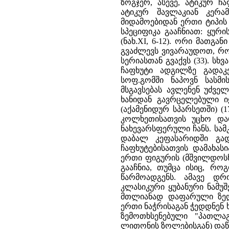
ზოგჯერ, ასევე, ატიკურ ჩ
ატიკურ შავლაკიან კერამ
მიდამოებიდან ერთი ტიპის ო
სპეციფიკა გააჩნიათ: ყურ
(ნახ.XI, 6-12). ორი მათგა
გვაძლევს ვივარაუდოთ, რომ
სერიასთან გვაქვს (33). სხ
ჩაფხუტი ადგილზე გადაკ
სოფ.გომში ნაპოვნ სასმი
მსგავსებას ავლენენ უძველ
ხანიდან გავრცელებული 
(აქამენიდურ სპარსეთში) (1
კოლხეთისათვის უცხო დარჩ
ნახევარსფერული ჩანს. სა
დაბალ კეფასარიდში გად
ჩაფხუტებისათვის დამახას
ერთი ფიგურის (მშვილდოსნ
გააჩნია, თუმცა ისიც, რო
წარმოადგენს. ამავე დრ
კლასიკური ყუბანური ნამუშ
მთლიანად დაფარული ზედა
ერთი ნაჭრისაგან ჭედდნენ ხ
ზემოთხსენებული "პათლაგ
ლითონის ზოლებისგან) დაწნ