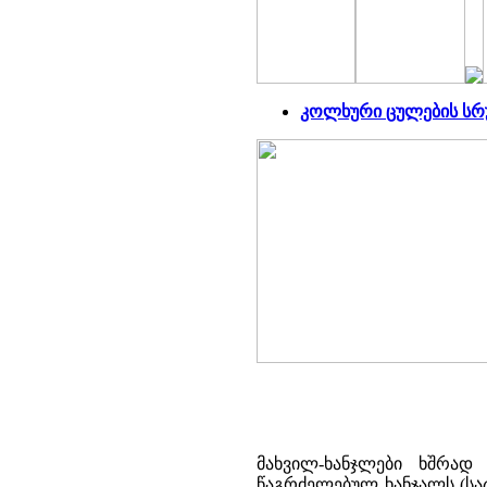
კოლხური ცულების ს
მახვილ-ხანჯლები ხშრად
წაგრძელებულ ხანჯალს (სატ