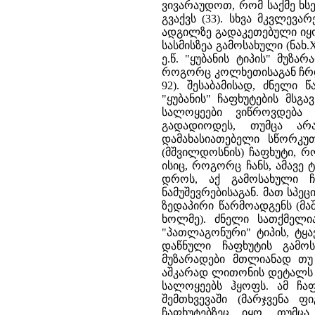
ვივარაუდოთ, რომ საქმე ხსე
გვაქვს (33). სხვა მკვლევ
ადგილზე გადაკეთებული იყო
სასმისზეა გამოსახული (ნახ
ე.წ. "ყუბანის ტიპის" მუზ
როგორც კოლხეთისაგან ჩრდი
92). შესაბამისად, ძნელი
"ყუბანის" ჩაფხუტების მსგ
სალოყეები ვიწროვდება
გადადიოდეს, თუმცა არა
დამახასიათებელი სწორკუ
(მშვილდოსნის) ჩაფხუტი, რ
ისიც, როგორც ჩანს, ამავე 
დროს, აქ გამოსახული ჩა
ნამუშევრებისაგან. მათ სპ
ზედაპირი წარმოადგენს (მა
ხოლმე). ძნელი სათქმელია
"პათლაგონური" ტიპის, ტყა
დაწნული ჩაფხუტის გამოს
მუზარადები მთლიანად თუ
აშკარად ლითონის დეტალს შ
სალოყეებს ჰყოფს. ამ ჩაფ
შემთხვევაში (მარჯვენა 
ჩაფხუტებზეც იყო, თუმც