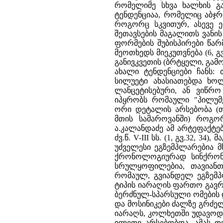
რომელიმე სხვა ხალხის გა
ტენდენციაა, რომელიც აბჯრ
როგორც სკვითურ, ასევე ე
შეთავსების მაგალითს ვანი
ფორმების შუბისპირები წარმოა
მეოთხედს მიეკუთვნება (6, გ
განივკვეთის (ბრტყელი, გამ
ახალი ტენდენციები ჩანს:
სილუეტი ახასიათებდა ხოლ
ლანცეტისებური, ან ვიწრო
იპყრობს რომაული "პილუმე
ორი დეტალის არსებობა (თუ
მთის სამაროვანში) როგორ
ა.კალანდაძე ამ არტეფაქტე
ძვ.წ. V-III სს. (1, გვ.32, 
უძველესი ეგზემპლარებია მ
ქრონოლოგიურად სინქრონუ
სრულყოფილებია, თავიან
რომაულ, გვიანდელ ეგზემპ
ტიპის იარაღის ფართო გავრ
ბერძნულ-სპარსული ომების დ
და მოსინიკები ძალზე გრძელპ
იარაღს, კოლხეთში უდავოდ 
ილეთი არსებობდა. ამას თ