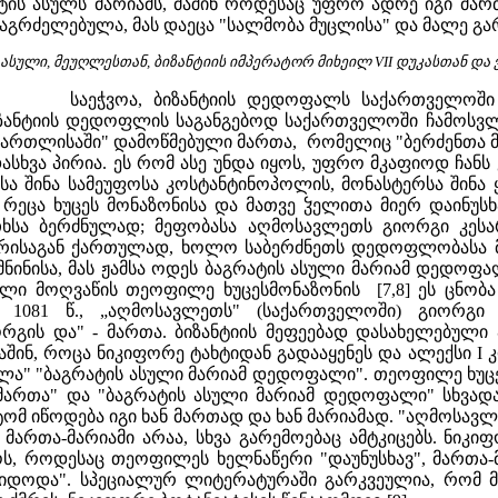
ტის ასულს მარიამს, მაშინ როდესაც უფრო ადრე იგი მართ
აგრძელებულა, მას დაეცა "სალმობა მუცლისა" და მალე გარ
 ასული, მეუღლესთან, ბიზანტიის იმპერატორ მიხეილ VII დუკასთან და
საეჭვოა, ბიზანტიის დედოფალს საქართველოში
ზანტიის დედოფლის საგანგებოდ საქართველოში ჩამოსვლა
ე ქართლისაში" დამოწმებული მართა, რომელიც "ბერძენთა მ
დასხვა პირია. ეს რომ ასე უნდა იყოს, უფრო მკაფიოდ ჩან
ქსა შინა სამეუფოსა კოსტანტინოპოლის, მონასტერსა ში
რეცა ხუცეს მონაზონისა და მათვე ჴელითა მიერ დაინუსხ
თხსა ბერძნულად; მეფობასა აღმოსავლეთს გიორგი კესარ
ისაგან ქართულად, ხოლო საბერძნეთს დედოფლობასა მა
მნინისა, მას ჟამსა ოდეს ბაგრატის ასული მარიამ დედოფ
ი მოღვაწის თეოფილე ხუცესმონაზონის [7,8] ეს ცნობა 
 1081 წ., „აღმოსავლეთს" (საქართველოში) გიორგი
ის და" - მართა. ბიზანტიის მეფეებად დასახელებული ა
აშინ, როცა ნიკიფორე ტახტიდან გადააყენეს და ალექსი I
ა" "ბაგრატის ასული მარიამ დედოფალი". თეოფილე ხუცე
ართა" და "ბაგრატის ასული მარიამ დედოფალი" სხვადასხ
ატომ იწოდება იგი ხან მართად და ხან მარიამად. "აღმოს
ართა-მარიამი არაა, სხვა გარემოებაც ამტკიცებს. ნიკიფ
ოს, როდესაც თეოფილეს ხელნაწერი "დაუნუსხავ", მართა-
იდოდა". სპეციალურ ლიტერატურაში გარკვეულია, რომ მ