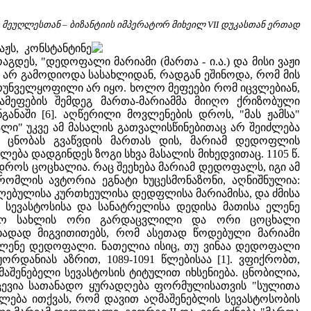
, მეუღლესთან – ბიზანტიის იმპერატორ მიხეილ VII დუკასთან ერთად
აჟს, კონსტანტინე
დეს, "დედოფალი მარიამი (მართა - ი.ა.) და მისი ვაჟი
 და არ გამოდიოდა სასახლიდან, რადგან ეშინოდა, რომ მის
უზრუნველყოფილი არ იყო. ხოლო მეფეები რომ იცვლებიან,
ამეფების შემდეგ მართა-მარიამმა მიიღო ქრიზობული
ანაში [6]. აღწერილი მოვლენების დროს, "მას ჟამსა"
ი" უკვე ამ მასალის გათვალისწინებითაც არ შეიძლება
ი ცნობას გვაწვდის მართას დის, მარიამ დედოფლის
ლება დადგინდეს ზოგი სხვა მასალის მიხედვითაც. 1105 წ.
 დროს ცოცხალია. რაც შეეხება მარიამ დედოფალს, იგი ამ
რომლის ავტორია ეგნატი ხუცესმონაზონი, აღნიშნულია:
ებულისა კურთხეულისა დედფლისა მარიამისა, და ძმისა
 სევასტოსისა და სანატრელისა დედისა მათისა ელენე
 სამეფო სახლის ორი გარდაცვლილი და ორი ცოცხალი
დად მიგვითითებს, რომ ასეთად წოდებული მარიამი
ელენე დედოფალი. ნათელია ისიც, თუ ვინაა დედოფალი
.ჟორდანიას აზრით, 1089-1091 წლებისაა [1]. ვფიქრობთ,
მაშენებელი სევასტოსის ტიტულით იხსენიება. ცნობილია,
უქცევია სათანადო ყურადღება ფორმულისათვის "სულითა
ძლება ითქვას, რომ დავით აღმაშენებლის სევასტოსობის