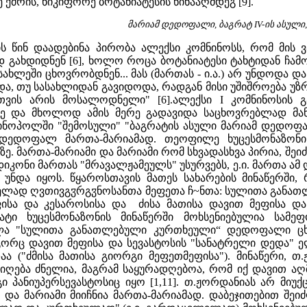
 ქმრის, ნიკიფორე ბოტანიატესის წინააღმდეგ [9].
მარიამ დედოფალი, ბაგრატ IV-ის ასული
ის წინ დაადებინა პირობა ალექსი კომნინოსს, რომ მის ვ
გახდიდნენ [6], ხოლო როცა ბოტანიატესი ტახტიდან ჩამოაგ
სასახლეში ცხოვრობდნენ... მას (მართას - ი.ა.) არ უნდოდა
ოდა, თუ სასახლიდან გავიდოდა, რადგან მისი უშიშროება 
თვის არის მოსალოდნელი" [6].ალექსი I კომნინოსის გ
ზე და მხოლოდ ამის მერე გადავიდა საცხოვრებლად მანგ
ნოპოლში "შემოსული" "ბაგრატის ასული მარიამ დედოფალ
ს დედოფალ მართა-მარიამად. თეოფილე ხუცესმონაზონ
. მართა-მარიამი და მარიამი რომ სხვადასხვა პირია, შეიძ
დიკონი მართას "მრავალჟამეულს" უსურვებს, ე.ი. მართა ამ
უნდა იყოს. წყაროსთავის მათეს სახარების მინაწერში, 
ლად ღვთივგჳრგჳნოსანთა მეფეთა ჩ~ნთა: სულითა განათლ
ისა და კესაროსისა და ძისა მათისა დავით მეფისა და
ეგნატი ხუცესმონაზონის მინაწერში მოხსენიებულია
ლა "სულითა განათლებული კურთხეული“ დედოფალი ცხა
ორც დავით მეფისა და სევასტოსის "სანატრელი დედა" 
აა ("ძმისა მათისა გიორგი მეფეთმეფისა"). მინაწერი, თ
რიღება ძნელია, მაგრამ საყურადღებოა, რომ იქ დავით აღ
ი პანიუპერსევასტოსიც იყო [1,11]. თ.ჟორდანიას არ მი
ა მარიამი მიიჩნია მართა-მარიამად. დაბეჯითებით შეი