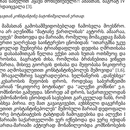
ას სახელით ჰყავს მოხსენიებული?! ამასთან, ბაგრატ IV
დაიცვალა [3].
 ვაჟთან კონსტანტინე ბატონიშვილთან ერთად.
 მამასთან გამოსამშვიდობებლად ჩამოსვლა მოესწრო.
 არ აღენიშნა "მატიანე ქართლისას" ავტორს. აშაარაა,
ეფეს" მითხოვდა და მარიამი, რომელიც მომაკვდავ მამას
ს ერთი უაღრესად საინტერესო ცნობიდან: "ითარგმნა უკუე
ნა ყოვლად შუენიერსა ტრიანდაფლივს დედისა ღმრთისასა
ა დასაბამითგან წელთა ექუსი ათას ხუთას ოთხმეოც და
ოსისა, ბაგრატის ძისა, რომლისა ბრძანებითა ვიწყეთ
რთა, მისივე გიორგის დისასა და მეფობასა ნიკიფორე
ალი აღმოსავლეთით კონსტანტინეპოლეს შემოვიდა" [1,6].
მრავალმხრივ საყურადღებოა. ხელნაწერის „დანუსხვა“
 კესაროსის მეფობის დროს, როდესაც საბერძნეთში
რიან "ნიკიფორე ბოტინატი" და "ალექსი კომნინი" ე.ი.
 კომნინოსი გამეფდა. სწორედ ამ დროს, საქართველოდან
სმონაზონის ცნობიდან სავსებით გარკვეულად ჩანს, რომ
ვა პირია. თუ მათ გავაიგივებთ, აუხსნელი დაგვრჩება
ავლეთით კოსტანტინეპოლეს" შემოსული მარიამ დედოფალი
ორე ბოტანიატესის ტახტიდან ჩამოგდებისა და ალექსი I
მარიამი საქართველოში ვერ იქნებოდა და ვერც იქიდან
ართა-მარიამი აქტიურად მონაწილეობდა კომნინოსების