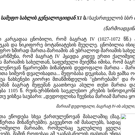
 სამეფო სახლის გენეალოგიიდან XI ს.
//საქართველოს სსრ მე
(წარმოადგინა
 კარგადაა ცნობილი, რომ ბაგრატ IV (1027-1072 წწ.)
დუკას და ნიკიფორე ბოტანიატესის მეუღლე. ცნობილია ისიც
უფრო ხშირად მართა-მარიამის ან უბრალოდ მარიამის სახე
ვარწმუნა, რომ ბაგრატ IV ჰყავდა კიდევ ერთი ქალიშვილ
ის მარიამის სახელთან, საფუძველი შეიქმნა იმისა, რომ ბ
ლენოვან წყაროებში ბიზანტიის დედოფალი მართა - მარი
თა სიმეონ დვალისაჲთა... მეფობასა დუკისასა, მას ჟამსა ო
ეა ნახსენები გიორჯი მთაწმინდელის "ცხორებაში" და რ
მან ბაგრატ მეფემან გაათხოვა ასული თჳსი მართა და
1105 წ. რუის-ურბნისის საეკლესიო კრების სინოდიკონშ
თუ ვისზეა საუბარი: „დედოფლისა ჩუენისა მარიამ მართა ყოფ
მარიამ დედოფალი, ბაგრატ IV-ის ასული
ა ეწოდება სხვა ქართულენოვან მასალაშიც (მაგ.
წერთა მინაწერებში). გავეცნოთ იმ მასალებს, სადაც
ალიშვილი მარიამი, რომელსაც უკლებლივ ყველა
ვებს, მაშინ როდესაც ამ უკანასკნელის დასთან უნდა