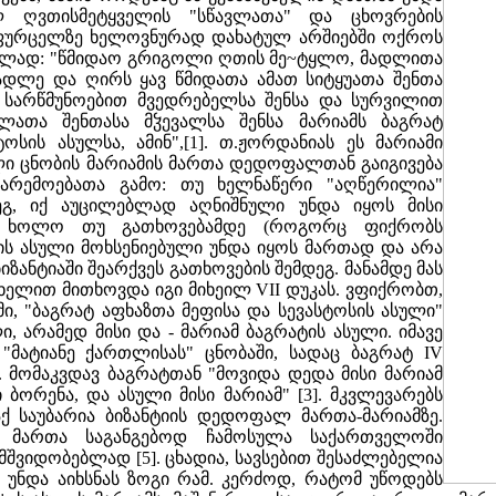
ლ ღვთისმეტყველის "სწავლათა" და ცხოვრების
 ფურცელზე ხელოვნურად დახატულ არშიებში ოქროს
ულად: "წმიდაო გრიგოლი ღთის მე~ტყლო, მადლითა
მადლე და ღირს ყავ წმიდათა ამათ სიტყუათა შენთა
სარწმუნოებით მვედრებელსა შენსა და სურვილით
ვლათა შენთასა მჴევალსა შენსა მარიამს ბაგრატ
ოსის ასულსა, ამინ",[1]. თ.ჟორდანიას ეს მარიამი
ლი ცნობის მარიამის მართა დედოფალთან გაიგივება
არემოებათა გამო: თუ ხელნაწერი "აღწერილია"
ეგ, იქ აუცილებლად აღნიშნული უნდა იყოს მისი
, ხოლო თუ გათხოვებამდე (როგორც ფიქრობს
ტის ასული მოხსენიებული უნდა იყოს მართად და არა
ბიზანტიაში შეარქვეს გათხოვების შემდეგ. მანამდე მას
ხელით მითხოვდა იგი მიხეილ VII დუკას. ვფიქრობთ,
ი, "ბაგრატ აფხაზთა მეფისა და სევასტოსის ასული"
 არამედ მისი და - მარიამ ბაგრატის ასული. იმავე
 "მატიანე ქართლისას" ცნობაში, სადაც ბაგრატ IV
 მომაკვდავ ბაგრატთან "მოვიდა დედა მისი მარიამ
ორენა, და ასული მისი მარიამ" [3]. მკვლევარებს
აქ საუბარია ბიზანტიის დედოფალ მართა-მარიამზე.
 მართა საგანგებოდ ჩამოსულა საქართველოში
მშვიდობებლად [5]. ცხადია, სავსებით შესაძლებელია
 უნდა აიხსნას ზოგი რამ. კერძოდ, რატომ უწოდებს