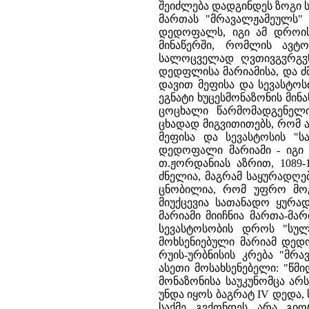
შეიძლება დადგინდეს ზოგი სხ
მართას "მრავალჟამეულს" 
დედოფალს, იგი ამ დროისა
მინაწერში, რომლის ავტო
სალოცველად ღვთივგჳრგჳნ
დედფლისა მარიამისა, და ძ
დავით მეფისა და სევასტოს
ეგნატი ხუცესმონაზონის მი
ცოცხალი წარმომადგენელ
ცხადად მიგვითითებს, რომ
მეფისა და სევასტოსის "
დედოფალი მარიამი - იგი გ
თ.ჟორდანიას აზრით, 1089-
ძნელია, მაგრამ საყურადღე
ცნობილია, რომ უფრო მოგვ
მიუქცევია სათანადო ყურ
მარიამი მიიჩნია მართა-მა
სევასტოსობის დროს "სუ
მოხსენიებული მარიამ დედო
რუის-ურბნისის კრება "მრა
ასეთი მოსახსენებელი: "წმ
მონაზონისა საუკუნომცა არს
უნდა იყოს ბაგრატ IV დედა, 
საქმე გვქონდეს არა გიო