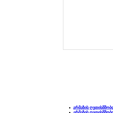
არმაზის ღვთისმშობ
არმაზის ღვთისმშობლ