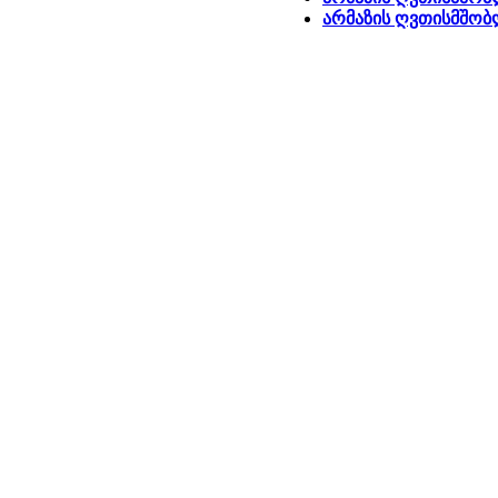
არმაზის ღვთისმშობლ