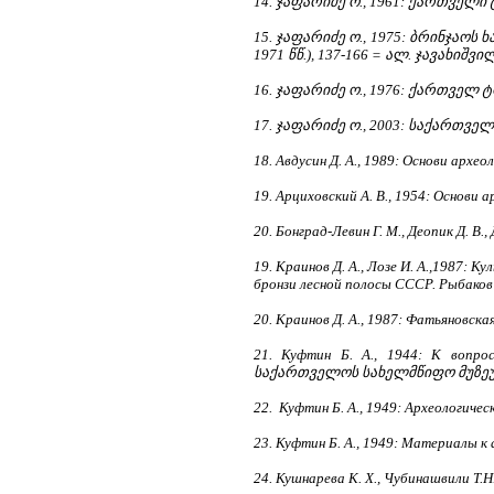
14. ჯაფარიძე ო., 1961: ქართვე
15. ჯაფარიძე ო., 1975: ბრინჯაო
1971 წწ.), 137-166 = ალ. ჯავახიშვ
16. ჯაფარიძე ო., 1976: ქართველ
17. ჯაფარიძე ო., 2003: საქართ
18. Авдусин Д. А., 1989: Основи архео
19. Арциховский А. В., 1954: Основи 
20. Бонград-Левин Г. М., Деопик Д. В.
19. Краинов Д. А., Лозе И. А.,1987:
бронзи лесной полосы СССР. Рыбаков Б
20. Краинов Д. А., 1987: Фатьяновская
21. Куфтин Б. А., 1944: К вопро
საქართველოს სახელმწიფო მუზეუმის 
22. Куфтин Б. А., 1949: Археологиче
23. Куфтин Б. А., 1949: Материалы к 
24. Кушнарева К. Х., Чубинашвили Т.