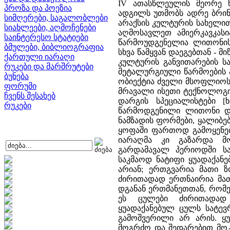
IV ათასწლეულის მეორე ნ
პროზა და პოეზია
ადგილს უთმობს ადრე ბრინ
სიმღერები, საგალობლები
არაქსის კულტურის სახელი
სიახლეები, აღმოჩენები
აღმოსავლეთ ამიერკავკას
საინტერესო სტატიები
წარმოუდგენელია ლითონის 
ბმულები, ბიბლიოგრაფია
სხვა წამყვან დაეგებთან -
ქართული იარაღი
კულტურის განვითარების საფ
რუკები და მარშრუტები
მეტალურგიული წარმოების 
ბუნება
ობიექტია ძველი მსოფლიოს
ფორუმი
მრავალი ისეთი ტექნოლოგია
ჩვენს შესახებ
დარგის სპეციალისტები [ხ
რუკები
წარმოდგენილი ლითონი და 
ნამზადის ფორმები, ყალიბე
ყოფაში ფართოდ გამოყენე
იარაღმა კი გაზარდა მო
გარდამავალ პერიოდში ს
საკმაოდ ნატიფი ყუადაქან
არიან; ერთგვარია მათი ზო
ძირითადად ერთნაირია მათ
დგანან ერთმანეთთან, რომე
ეს ცულები ძირითადად ს
ყუადაქანებულ ცულს სატევ
გამოშვერილი არ არის. ყ
მოგრძო და შედარებით მოკ