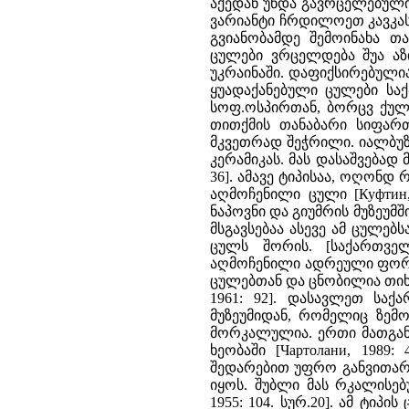
აქედან უნდა გავრცელებული
ვარიანტი ჩრდილოეთ კავკასი
გვიანობამდე შემოინახა თავ
ცულები ვრცელდება შუა აზი
უკრაინაში. დაფიქსირებულია 
ყუადაქანებული ცულები ს
სოფ.ოსპირთან, ბორცვ ქულბა
თითქმის თანაბარი სიფარ
მკვეთრად შეჭრილი. იალბუზ
კერამიკას. მას დასაშვებად 
36]. ამავე ტიპისაა, ოღონდ
აღმოჩენილი ცული [Куфтин,
ნაპოვნი და გიუმრის მუზეუმში
მსგავსებაა ასევე ამ ცულებ
ცულს შორის. [საქართველ
აღმოჩენილი ადრეული ფორმ
ცულებთან და ცნობილია თიხი
1961: 92]. დასავლეთ სა
მუზეუმიდან, რომელიც ზემო
მორკალულია. ერთი მათგანი
ხეობაში [Чартолани, 1989
შედარებით უფრო განვითარ
იყოს. შუბლი მას რკალისებ
1955: 104. სურ.20]. ამ ტ