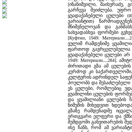
[ინანიშვილი, მაისურაძე, 
გარჩევა შეიძლება. უფრ
ყუადაქანებული ცულები 
ვარიანტით) წარმოადგენ
მნიშვნელოვან და განმას
სახვადასხვა ფორმები გვხვდ
[Куфтин, 1949: Материали.
ვულიმ რამდენიმე ყუამილიან
ფართოდ გავრცელებულია დ
ყუადაქანებული ცულები არ 
1949: Материали....284]. ა
ძირითადი გზა ამ ცულების 
კერძოდ კი საქართველოში,
კულტურის ადრინდელ საფეხ
პოულობს და შესაძლებელი ხდ
ეს ცულები, რომლებიც უდ
ყუამილინი ცულების ფორმებს
და ყუამილიანი ცულების ჩ
ნიმუშის მიხედვით ხდებო
გზაზე რამდენადმე იცვა
ერთგვარი ელფერი და ქმნის
შემდგომი განვითარების შედ
ისე ჩანს, რომ ამ ვარიან