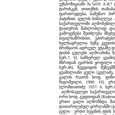
ექსპოზიციაში №5410/ А-8/
ტარისკენ, თითქმის თანაბ
ფართოვდება, სამუშაო პი
პატინით. ცულის სიმაღლეა - 
საქართველოში აღმოჩენილია ს
ჭიათურის მახლობლად და ე
გამოყენება შეიძლება მსუბ
თვალსაზრისით, უპირატეს
ხელსაყრელია ხეზე კვეთი
ბრინჯაოს ადრეულ ეტაპზე დ
ტიპის ცულები აღმოაჩინა ზე
სურ.7, 9]. საჩხერულ ყუ
მხრიდან (ყარსის ყოფილი ო
სურ.48], ზუგდიდის მუზეუ
ყუამილიანი ცული [გელაძე, 
გალის რაიონ სოფ. ფიჩორ
ჩიგოშვილი, 1990: 19]. 
[ლომთათიძე: 1957: 6. სურ
აღმოსავლეთ საქართველოშ
ორი სოფ. გუფთიდან [Куфтин, 
ერთი ცალი აღმოჩნდა მარ
დათარიღებულ ყორღანში [ჯაფა
ცული - ერთი სევანის ტბის