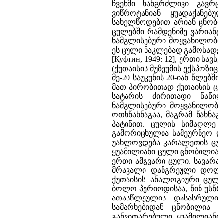
ჩვენში ხანგრძლივი გა
ვიწროტანიან ყუადაქანე
სახელწოდებით არიან ცნობი
ცულებში რამდენიმე ვარიან
ნამგლისებური მოყვანილობ
ეს ცული ნაკლებად გამოსად
[Куфтин, 1949: 12], ერთი სა
(ქუთაისის მუზეუმის ექსპო
მე-20 საუკუნის 20-იან წლებ
მათ პირობითად ქუთაისის 
სატარის ძირითადი ნაწი
ნამგლისებური მოყვანილობ
ოთხწახნაგაა, მაგრამ წახნ
პატინით. ცულის სიმაღლე
გამორიცხულია სამეურნეო 
უახლოვდება კარალეთის ცულ
ყუამილიანი ცული ცნობილია ე
ერთი ამგვარი ცული, სავარ
მრავალი დანგრეული დოლმე
ქუთაისის ანალოგიური ცუ
ბოლო პერიოდისაა, წინ უსწრ
ათასწლეულის დასასრული
სამარხებიდან ცნობილია
განვითარებული ყუამილიან