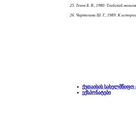
25. Техов Б. В., 1980: Тлийский могил
26. Чартолани Ш. Г., 1989: К истории
ქუთაისის სახელმწიფო 
ექსპონატები