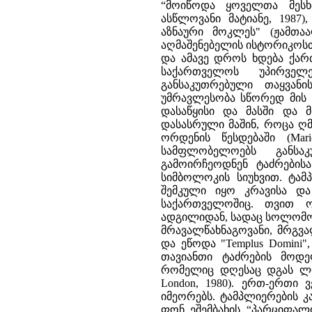
“მოიწოდა ყოველთა მესხ
ასწლოვანი მატიანე, 1987
აზნაური მოკლეს" (ჟამთა
აღმაშენებელის ისტორიკოსთ
და ამავე დროს ხდება ქარ
საქართველოს უპირველ
განსაკუთრებული თაყვან
უმრავლესობა სწორედ მის 
დასაწყისი და მასში და 
დასასრული მაშინ, როცა ღ
ორდენის წესდებაში (Mario
სამფლობელოებს განსა
გამოირჩეოდნენ ტაძრების
სიმბოლოკის სიუხვით. ტა
შემკული იყო კრავისა და
საქართველოშიც. თვით ო
ადგილიდან, სადაც სოლომონ 
მრავალწახნაგოვანი, მრგვ
და ეწოდა "Templus Domini
თავიანთი ტაძრების მოდე
რომელიც დღესაც დგას ლონდო
London, 1980). ერთ-ერთ
იმეორებს. ტამპლიერების 
ფონ ეშემბახის “პარციფალ