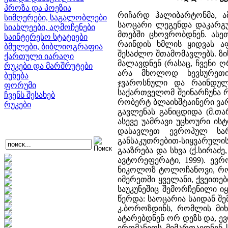
პროზა და პოეზია
რიჩარდ ჰალიბარტონმა, ა
სიმღერები, საგალობლები
საოცარი ლეგენდა დაკარგუ
სიახლეები, აღმოჩენები
მთებში ცხოვრობდნენ. ასე
საინტერესო სტატიები
რაინდის ხმლის ყიდვას ა
ბმულები, ბიბლიოგრაფია
შესაძლო შთამომავლებს. ზის
ქართული იარაღი
მალავდნენ (რასაც, ჩვენი 
რუკები და მარშრუტები
არა მხოლოდ ხევსურეთი
ბუნება
ჯვაროსნული და რაინდული
ფორუმი
საქართველომ შეინარჩუნა 
ჩვენს შესახებ
რობერტ ბლაიხშტაინერი ვა
რუკები
გავლენას განიცდიდა (მ.თ
ასევე უამრავი უცხოური ი
დასავლეთ ევროპულ სარ
განსაკუთრებით-სიყვარულის
გააზრება და სხვა (ქ.სირა
ავტორეფერატი, 1999). ევრ
ნიკოლოზ ტოლოჩანოვი, რომ
იმერეთში ყველანი, ქვეითე
საუკუნეშიც შემორჩენილი ი
წერდა: საოცარია საიდან შ
კ.ბოროზდინს, რომლის მიხ
ატარებდნენ ორ დეზს და, ე
ერთმანეთს მიმართავდნენ 