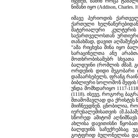
იყვნენ, მაშინ როცა ტამპ
ნიშანი იყო (Addison, Charles. H
იმავე პერიოდის ქართველ
ქართული ხელნაწერებიდან
მატერიალური კულტურის ი
საქართველოსთან ურთიერთო
თანახმად, დავით აღმაშენე
”ამა რიცხვსა შინა იყო ბ
სარაცინელთა ანუ არაბ
მოთხრობისამებრ სხვათა
ბალდუინი (რომლის ძმამ, 
ორდენის დიდი მეგობარი 
დამაარსებელს, ფრანგ რაინ
ბიბლიური სოლომონ მეფის 
უნდა მომხდარიყო 1117-111
(1118). ისევე, როგორც ბაგ
შთამომავლად და ქრისტეს 
მიიჩნევდნენ. ცნობილია, 
იერუსალემისათვის (მ.პაპ
სწორედ ამიტომ აღნიშნავს
ახლისა დავითისნი წყობათ
ბალდუინს საჩუქრებსაც უ
გოტფრიდ ბულონელისა და მ