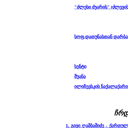
"ძლესი ძუარის" (ძლევის
სოფ.დათუნასთან დარბა
სენტი
შუანა
ილიჩევსკის ნაქალაქარი
ჩრდ
1. გივი ღამბაშიძე - ქართ