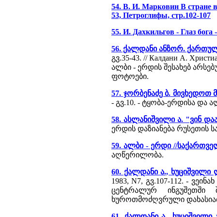
54. В. И. Марковин В стране в
53, Петроглифы, стр.102-107
55. И. Дахкильгов - Глаз бога
56. ქალდანი ანზორ. ქართუ
გვ.35-43. // Калдани А. Хрис
ალბი - ერდის შესახებ არსე
ფოტოები.
57. ჯორბენაძე ბ. მივხედოთ
- გვ.10. - ტყობა-ერდისა და
58. ასლანიშვილი ა. "ვინ და
ერდის დაზიანება რუსეთის 
59. ალბი - ერდი //საქართვ
აღწერილობა.
60. ქალდანი ა., ხუციშვილი
1983, N7, გვ.107-112. - ვ
ცენტრალურ ინგუშეთში შ
ხუროთმოძღვრული დახასია
61. ქალდანი ა., ხუციშვილი