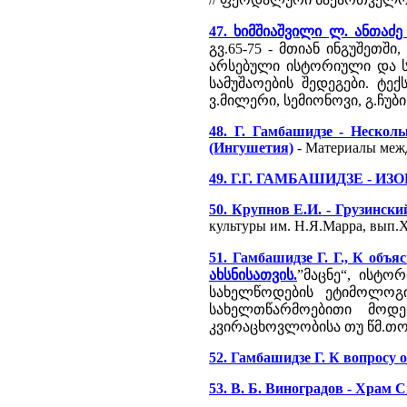
47. ხიმშიაშვილი ლ. ანთაძე
გვ.65-75 - მთიან ინგუშეთ
არსებული ისტორიული და ს
სამუშაოების შედეგები. ტე
ვ.მილერი, სემიონოვი, გ.ჩუბი
48. Г. Гамбашидзе - Неско
(Ингушетия)
- Материалы межд
49. Г.Г. ГАМБАШИДЗЕ - 
50. Крупнов Е.И. - Грузинск
культуры им. Н.Я.Марра, вып.X
51. Гамбашидзе Г. Г., К объ
ახსნისათვის.
”მაცნე“, ისტორ
სახელწოდების ეტიმოლოგ
სახელთწარმოებითი მოდე
კვირაცხოვლობისა თუ წმ.თო
52. Гамбашидзе Г. К вопросу 
53. В. Б. Виноградов - Храм 