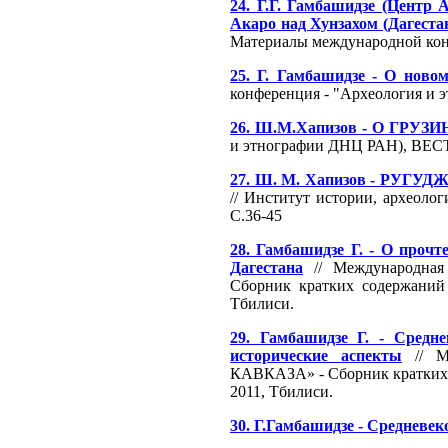
24. Г.Г. Гамбашидзе (Центр 
Акаро над Хунзахом (Дагеста
Материалы международной конф
25. Г. Гамбашидзе - О ново
конференция - "Археология и э
26. Ш.М.Хапизов - О Г
и этнографии ДНЦ РАН), В
27. Ш. М. Хапизов - Р
// Институт истории, архе
С.36-45
28. Гамбашидзе Г. - О прочт
Дагестана
// Международн
Сборник кратких содержаний 
Тбилиси.
29. Гамбашидзе Г. - Средн
исторические аспекты
// М
КАВКАЗА» - Сборник кратких с
2011, Тбилиси.
30. Г.Гамбашидзе - Средневек