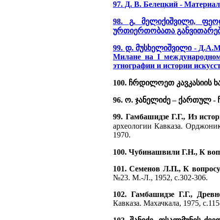
97. Д. В. Белецкий - Материа
98. გ. მელიქიშვილი, ფ
ურთიერთობათა განვითარები
99. დ. მუსხელიშვილი - Д.А.М
Милане на I международном 
этнографии и истории искусств
100. ჩრდილოეთ კავკასიის ხ
96. ო. ჯანელიძე – ქართულ
99. Гамбашидзе Г.Г., Из ист
археологии Кавказа. Орджоники
1970.
100. Чубинашвили Г.Н., К во
101. Семенов Л.П., К вопрос
№23. М.-Л., 1952, с.302-306.
102. Гамбашидзе Г.Г., Древ
Кавказа. Махачкала, 1975, с.115