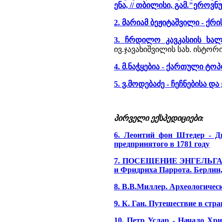
ენა, // თბილისი, გამ."ეროვნუ
2. მარიამ ბეჟიტაშვილი - ქრ
3. ჩრდილო კავკასიის ხალხ
ივ.ჯავახიშვილის სახ. ისტორი
4. მ.ნაჭყებია - ქართული ტ
5. ვ.მოდებაძე - ჩეჩნებისა 
პირველი ექსპედიციები:
6. Леонтий фон Штедер - Дн
предпринятого в 1781 году
7. ПОСЕЩЕНИЕ ЭНГЕЛЬГАРДТ
и Фридриха Паррота. Берлин, 1
8. В.В.Миллер. Археологическ
9. К. Ган. Путешествие в стра
10. Петр Услар - Начало Хри