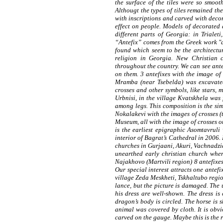
the surface of the tiles were so smoot
Althougt the types of tiles remained th
with inscriptions and carved with decor
effect on people.
Models of decorated a
different parts of Georgia: in Trialet
“Antefix” comes from the Greek work "a
found which seem to be the architectu
religion in Georgia. New Christian 
throughout the country.
We can see ante
on them. 3 antefixes with the image of 
Mramba (near Tsebelda) was excavated 
crosses and other symbols, like stars, 
Urbnisi, in the village Kvatskhela was 
among legs. This composition is the sim
Nokalakevi with the images of crosses (
Museum, all with the image of crosses on
is the earliest epigraphic Asomtavruli
interior of Bagrat’s Cathedral in 2006.
churches in Gurjaani, Akuri, Vachnadzi
unearthed early christian church wher
Najakhovo (Martvili region) 8 antefixes
Our special interest attracts one antef
village Zeda Meskheti, Tskhaltubo regio
lance, but the picture is damaged. The 
his dress are well-shown. The dress is
dragon’s body is circled. The horse is s
animal was covered by cloth.
It is obv
carved on the gauge. Maybe this is the 