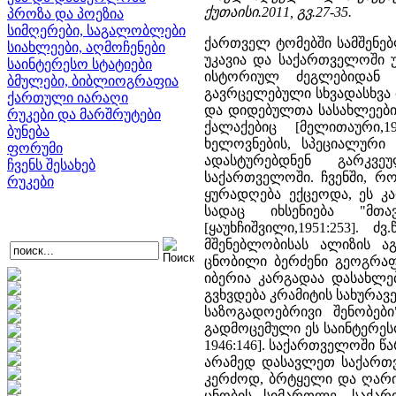
ქუთაისი.2011, გვ.27-35.
პროზა და პოეზია
სიმღერები, საგალობლები
ქართველ ტომებში სამშენებ
სიახლეები, აღმოჩენები
უკავია და საქართველოში 
საინტერესო სტატიები
ისტორიულ ძეგლებიდან
ბმულები, ბიბლიოგრაფია
გავრცელებული სხვადასხვა 
ქართული იარაღი
და დიდებულთა სასახლეები
რუკები და მარშრუტები
ქალაქებიც [მელითაური,
ბუნება
ხელოვნების, სპეციალური
ფორუმი
ადასტურებდნენ გარკვ
ჩვენს შესახებ
საქართველოში. ჩვენში, რ
რუკები
ყურადღება ექცეოდა, ეს კა
სადაც იხსენიება "მ
[ყაუხჩიშვილი,1951:253].
მშენებლობისას ალიზის 
ცნობილი ბერძენი გეოგრაფ
იბერია კარგადაა დასახლე
გვხვდება კრამიტის სახურავ
საზოგადოებრივი შენობები
გადმოცემული ეს საინტერესო
1946:146]. საქართველოში
არამედ დასავლეთ საქართვ
კერძოდ, ბრტყელი და ღარი
ცნობის სიმართლე. საქა