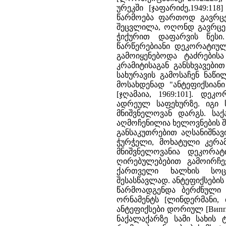
ურეკში [ჯაფარიძე,1949:11
წარმოება ფართოდ გავრცე
შეცვლილა, ოღონდ გავრცელ
ჭიქურით დაფარვის წესი.
წარწერებიანი დეკორატიულ
გამოიყენებოდა ტაძრების
კრამიტისაგან განსხვავებ
სახურავის გამოსაჩენ ნაწ
მოსახდენად "ანტეფიქსიან
[ჯღამაია, 1969:101]. დე
ადრეულ საფეხურზე. იგი ს
მნიშვნელოვან დარგს. ს
აღმოჩენილია ხელოვნების შეს
განსაკუთრებით აღსანიშნავ
ჭურჭელი, მოხატული კერამ
მნიშვნელოვანია დეკორა
ღირებულებებით გამოირჩე
ქართველი ხალხის სოც
შესასწავლად. ანტეფიქსებ
წარმოადგენდა ბერძნული ტ
ორნამენტს [ლინდერმანი, 
ანტეფიქსები დორიულ [Виппер,
ნაქალაქარზე სამი სახის ტ