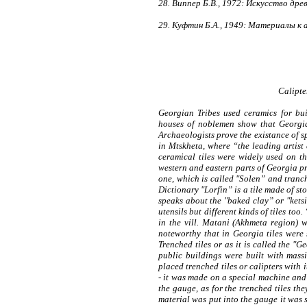
28.
Виппер Б.В., 1972: Искусство дре
29.
Куфтин Б.А., 1949: Материалы к а
Calipte
Georgian Tribes used ceramics for bui
houses of noblemen show that Georgian
Archaeologists prove the existance of s
in Mtskheta, where “the leading artist
ceramical tiles were widely used on th
western and eastern parts of Georgia pro
one, which is called "Solen” and tranch
Dictionary "Lorfin” is a tile made of s
speaks about the "baked clay” or "kets
utensils but different kinds of tiles to
in the vill. Matani (Akhmeta region) w
noteworthy that in Georgia tiles were 
Trenched tiles or as it is called the "
public buildings were built with massi
placed trenched tiles or calipters with 
- it was made on a special machine and 
the gauge, as for the trenched tiles t
material was put into the gauge it was