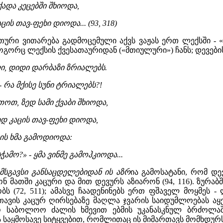
ადა კეცებში შხიოდა,
აცის თავ-ფეხი დიოდა... (93, 318)
ური ვითარება გადმოცემული აქვს ვაჟას ერთ ლექსში -
ოგორც ლექსის ქვესათაურიდან («მთიულური») ჩანს; დევებ
ლი, დიდი დარბაზი ზრიალებს.
 - რა მქისე სუნი ტრიალებს?!
ოთ, ზედ სამი ქვაბი შხიოდა,
ედ კაცის თავ-ფეხი დიოდა,
სის ხმა გამოდიოდა:
ამო?» - ყმა ვინმე გამოჰკიოდა...
 მსგავსი განსაცდელებიდან ის აზრ
ია გამოსატანი, რომ დე
 მათში კაცური და მით დევურს აზიარონ (94, 116). ზურაბშ
ს (72, 511); ამასვე ჩაადენინებს ერთ ფშაველ მოყმეს -
თავის კაცურ ღირსებაზე მაღლა ჯვარის საიდუმლოებას აყენ
მო საბოლოო ძალის ხმევით ებმის უკანასკნულ ბრძოლა
 საყმოსავე სიტყვებით, რომლითაც ის მიმართავს მომხდურს