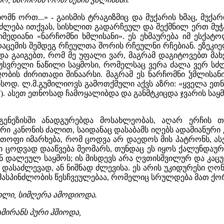
ჩომნ ორთ...» - გაისმის ტრაგიზმიც და მუქარის ხმაც, მუქა
ძლება ითქვას, სისხლით გადარჩეულ და შექმნილ ერთ მუჭა
მედიანი «ნარჩომნი ხმლისანი». ეს ეხმაურება იმ ესქა
აცემის შემდეგ რჩეულთა შორის რჩეულნი რჩებიან. ეზეკიელ
ა გაიგებთ, რომ მე უფალი ვარ, მაგრამ დაგიტოვებთ მახვი
უმუსვრელი ნაწილი საყმოსი, რომელსაც ვერა ძალა ვერ ს
ნჯობის ძირითადი შინაარსი. მაგრამ ეს ნარჩომნი ჴმლისა
ისოდ. ლ.მ.გუმილიოვს გამოთქმული აქვს აზრი: «ყველა ეთ
7). ასეთ ეთნოსად ჩამოყალიბდა და განმტკიცდა ჯვარის საყ
გენეზისში ანადგურებდა მოსახლეობას, აღარ ერჩის თ
ი კანონის ძალით, საიდანაც დასაბამს იღებს ადამიანური
 თოფი იმარხება, რომ ცოდვა არ დაედოს მის პატრონს, ას
ცოდვად დააწვება მეომარს, თუნდაც ეს იყოს ქალუნდაური 
გან დალეულ საყმოს; ის მისდევს არა ღვთისშვილურ და კაც
 დასაძლევად, ან ნიშნად ძლევისა. ეს არის უკიდურესი ღონი
-მასპინძლობის წესჩვეულებაა, რომელიც სრულდება მათ ქო
ილი, სიმღერა ამოდიოდა.
ამირანს პური ჰშიოდა,