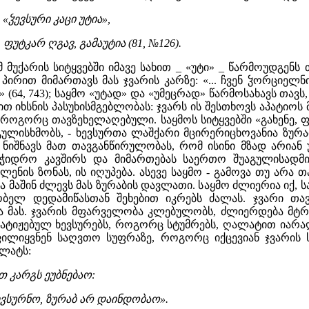
«ჴევსური კაცი უტია»,
 ფუტკარ ღგავ, გამაუტია (81, №126).
 მუქარის სიტყვებში იმავე სახით _ «უტი» _ წარმოუდგენ
 პირით მიმართავს მას ჯვარის კარზე: «... ჩვენ ჴორციელნ
.» (64, 743); საყმო «უტად» და «უმეცრად» წარმოსახავს თა
ბით იხსნის პასუხისმგებლობას: ჯვარს ის შესთხოვს აპატიოს
 როგორც თავზეხელაღებული. საყმოს სიტყვებში «გახენე, ფ
ულისხმობს, - ხევსურთა ლაშქარი მცირერიცხოვანია ზურაბ
ი ნიშნავს მათ თავგანწირულობას, რომ ისინი მზად არიან
ჭიდრო კავშირს და მიმართებას საერთო შუაგულისადმი
ლენის ზონას, ის იღუპება. ასევე საყმო - გამოვა თუ არა 
და მაშინ ძლევს მას ზურაბის დავლათი. საყმო ძლიერია იქ, 
ბელ დედამიწასთან შეხებით იკრებს ძალას. ჯვარი თა
 მას. ჯვარის მფარველობა კლებულობს, ძლიერდება მტრი
ატიჟებულ ხევსურებს, როგორც სტუმრებს, ღალატით იარაღი 
ილიყვნენ საღვთო სუფრაზე, როგორც იქცევიან ჯვარის 
ლატს:
თ კარგს ეუბნებაო:
ევსურნო, ზურაბ არ დაინდობაო».