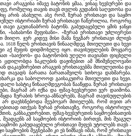
ავი არაგვისა იმავე ბატონის ყმაა, ვისაც ხევსურები და
 მეფე, რომელიც თავის თავს თვლის გუდანის საღვთოსა და
 არის ასახული. ასე რომ, ზურაბ ერისთავი და საყმო
დრეზულ ისტორიაში ზურაბ ერისთავი ჩაწერილია, როგორც
 თავი გაუთანაბროს ბატონს. გაბუდაყებული ყმის ჯანყი
ი, «სახასონი მეფისანი». «ზურაბ ერისთავი უძლიერესი
მიიღო. ჯერ კიდევ მისი მამა ნუგზარ ერისთავი ძლივს
. 1618 წელს ერისთავის წინააღმდეგ მთიულეთი და ხევი
ავი აქ მეფის დიდმოხელე იყო. თავისუფლების მოყვარე
ინათ «საიქიოს» და ბატონობის უღელი თავიანთ ფიცხელი
 ცდილობდა ნაკლების დაჟინებით ამ მნიშვნელოვანი
ან დაკავშირებით არაგვის ერისთავებმა მთიულეთისა და
 დიდ თავადს ბარათა ბარათაშვილს სთხოვა დახმარება.
დახარკა და საბოლოოდ გაისაკუთრა მთიულეთი და ხევი.
ოდალი სასტიკ წინააღმდეგობას წააწყდა. ზურაბ ერისთავი
ბი, მაგრამ არ იქნა და ფშავ-ხევსურეთი ვერ დაიმონა.
ყდა ზურაბის ხროვა-აზნაურებს, მაგრამ თავისუფლების
დ არ დაეხსნებოდა შეუპოვარ მთიელებს, რომ თვით არ
რსებითად ითქვას ზურაბ ერისთავზე, როგორც ისტორიულ
მთის, განსაკუთრებით, ფშავ-ხევსურეთის საყმოებისათვის
შეადგენს ამ საყმოების ისტორიის ბირთვს, მის შუაგულ
საყმოში გაბუდაყებული ერისთავი მეფეს უტოლებს თავს -
 საყმოების შეგნებაში კი ეს ნიშნავს იმას, რომ ერისთავი