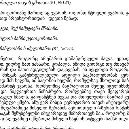
ორთული თავის ყმითაო (81, №143).
ტერიტორიაზე მართლაც ჯვარის, ოღონდ მტრული ჯვარის, გა
ბად პრეისტორიიდან - დევთა ჩენად:
ა, შუქ ჩამუტივნა მზისანი.
 ბლოს ბანნი ქვითკირისანი:
ნაზლობნი საძელისანი» (81, №125).
ნებით, როგორც არემარის დამანგრეველი ძალა, ეცხად
ნი, ვიდრე მათ იახსარი, კოპალა, წმიდა გიორგი თუ მთავ
რას და მათი ადგილების დაკავებას; ის იქცეოდა როგორც ჯ
ს, მისგან გაბუხრეულებული ადგილი საკრალურობას ვერ
ბად მის ხელში, იმ ბატონის ხელში, რომელსაც მხოლოდ სა
ჭეშმარიტ ჯვარსა, რომელშიც ბაგრატიონი მეფეც იგულისხმე
 და წიკლაურთა წინაპრები, რომლებმაც თავი შეაფარეს
აგულ ხმალს, გაიფანტნენ ხევსა და მთიულეთში; მაგრამ ვ
ებული ყმები, ანუ ვერ მისცა ტერიტორია თავის ანტიჯვარულ
ზღვარამდეა მისული; ზურაბის პერიოდული («ზურაბ რატის
ბისაგან შეწუხებულნი იმგვარადვე მიმართავენ მას, როგორც 
 დალევამდე იქნებოდა მისული.საყმოს სიტყვები სამართლი
ბო, ნარჩომნ ორთ შენის ჴმლისანი.