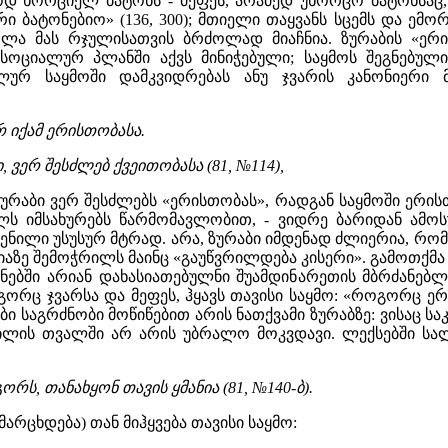
 ხორციელ ბატონს - მეფეს, არამედ უხორცო ბატონსაც, 
ვრი ბატონებიო» (136, 300); მთიელი თაყვანს სცემს და ემ
ლა მას რჯულისათვის ბრძოლად მიაჩნია. ზურაბის «ერი
 სოციალურ პლანში აქვს მინიჭებული; საყმოს შეგნებუ
ურ საყმოში დამკვიდრებას ანუ ჯვარის კანონიერი 
რ იქამ ერისთობასა.
 ვერ შესძლებ ქვეითობასა (81, №114),
 ზურაბი ვერ შესძლებს «ერისთობას», რადგან საყმოში ერ
ლს იმსახურებს წარმომავლობით, - ვიდრე ბარიდან ამოს
ნილი უსუსურ მტრად. არა, ზურაბი იმდენად ძლიერია, რომ 
იაზე შემოჭრილს მაინც «გაუწვრილდება კისერი». გამოთქმა
ნებში არიან დახასიათებულნი შუამდინარეთის მბრძანებ
ოგორც ჯვარსა და მეფეს, ჰყავს თავისი საყმო: «როგორც ერ
ვები საგრძნობი მოწიწებით არის ნათქვამი ზურაბზე: ვისაც სა
ილის თვალში არ არის უბრალო მოკვდავი. ლექსებში სალ
რს, თანახყონ თავის ყმანია (81, №140-ბ).
არცხდება) თან მიჰყვება თავისი საყმო: