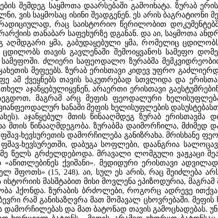
ის შემდეგ საყმოთა დაარსებაში გამოიხატა. ზურაბ ერისთ
ნი, ვის საყმოსაც ისინი შეადგენენ. ეს არის ბაგრატიონი
რადიციულად, რაც საისტორიო წერილობით დოკუმენტებშიც
რარქიის თანაბარ საფეხურზე დგანან. და აი, საყმოთა ან
გ აღმდგარი ყმა, გაბუდაყებული ყმა, რომელიც ცდილობს
ს ცდილობს თავის გავლენაში შემოიყვანოს სამეფო დომენ
სამეფოში. ძლიერი საფეოდალო ზურაბმა მემკვიდრეობით 
ხეთის მეფეებს. ზურაბ ერისთავი კიდევ უფრო გაძლიერდა
მეფე ამ ქვეყნებს თავის საკუთრებად სთვლიდა და ერისთ
თხელ აჯანყებულიყვნენ, არაერთი ერისთავი გაესტუმრებ
ეგდოთ, მაგრამ არც მეფის ფეოდალური ხელისუფლება
გვიანფეოდალურ ხანაში მეფის ხელისუფლების დასუსტებასთ
რახეს). აჯანყებულ მთის წინააღმდეგ ზურაბ ერისთავმა
ა მთის წინააღმდეგობა. ზურაბმა დაიმორჩილა, მძიმედ 
 ფშავ-ხევსურეთის დამორჩილება განიზრახა. მრისხანე ფე
 ფშავ-ხევსურეთში, დაბუგა სოფლები, დაანგრია სალოცავე
მე წელს გრძელდებოდა. მრავალი ლომგული ვაჟკაცი შეაწ
ბ «აწითლებინეს ქვიშანი». მედიდური ერისთავი ადვილა
 შფოთს» (15, 248). აი, სულ ეს არის, რაც შეიძლება ა
ისტორიის მასშტაბით მისი მოვლენა ეპიზოდურია, მაგრამ 
ობა ჰქონდა. ზურაბის ბრძოლები, როგორც ადრევე ითქვა, 
ბევრი რამ განისაზღვრა მათ მომავალ ცხოვრებაში. მეფის 
ს დამორჩილებას და მათ ბატონად თავის გამოცხადებას. უნჯი