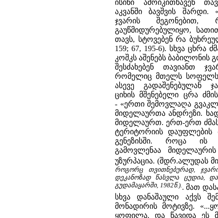
ისინი ამოიკითხავენ თა
აკვანში ბავშვის შარდი.
ჯვარის შეგონებით,
გაუწმიდურებულიყო, სათი
თავს, სტოვებენ რა ბუხრეულ
159; 67, 195-6). სხვა ცხრ
კოშკს აშენებს ბაბილონის 
შესძახებენ თავიანთ ჯვ
რომელიც მთელს სოფელს შე
ასევე გადაშენებულან ჯ
ციხის მშენებელი ცრა ძმი
- «ერთი შემოვლაღა გვაკლია
მიდელაურთა ანდრეზი. ხა
მიდელაურთ. ერთ-ერთ ძმა
ტერიტორიის დაუფლების მ
გენეზისში. როცა ის 
გამოვლენაა მიდელაური
უზურპაცია. (შდრ.ალუდას მ
როგორც თვითნებურად, ჯვარი
დეკანოზად წასვლა ცუდია, და
გუდამაყარში, 1982წ.).
. მათ და
სხვა დანაშაული აქვს შე
მონადირის მოტივზე. «.
ყოფილა. და წავიდა ეს 