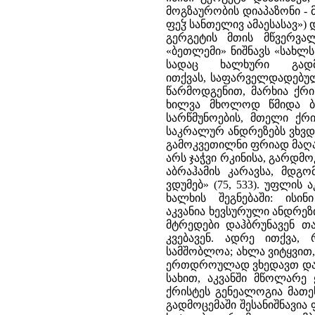
მოგზაურობის დიაპაზონი - 
ფეჴ სანთელივ ამაესასავ»)
გერგეტის მთის მწვერვა
«ბეთლემი» ნიშნავს «სახლს
სადაც ხალხური გადმ
ითქვას, საფარველდადებულ
წარმოდგენით, მარხია ქრი
ხილვა მხოლოდ წმიდა ბე
სარწმუნოების, მთელი ქრ
საკრალურ ანდრეზებს ვხვდებ
გამოკვეთილნი ფრიად მაღა
არს ჯაჭვი რკინისა, გარდმო
აბრაჰამის კარავსა, მდგ
ვდუმებ» (75, 533). უფლის
ხალხის შეგნებაში: ისი
აკვანია ხევსურული ანდრეზ
მტრედები დაჰბრუნავენ თ
კვებავენ. ადრე ითქვა,
სამშობლოა; ახლა ვიტყვით,
ერთდროულად ვხედავთ დასაბ
სახით, აკვანში მწოლარე
ქრისტეს გენეალოგია მათეს 
გადმოცემაში შესანიშნავია 