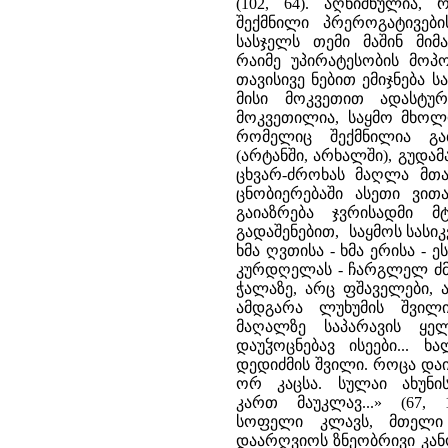
(102, 64). აღნიშნულია,
შექმნილი პრეროგატივები
სასჯელს თემი მაშინ მიმ
რაიმე უპირატესობის მოპო
თავისივე ნებით ემიჯნება ს
მისი მოკვეთით ადასტუ
მოკვეთილია, საყმო მხოლ
რომელიც შექმნილია გაბ
(არტანში, არხალში), გუდ
ცხვარ-ძროხას მაღლა მთ
ცნობიერებაში ასეთი ვით
გაიაზრება ჯვრისადმი მ
გადაშენებით, საყმოს სასი
ხმა ღვთისა - ხმა ერისა - 
კურდღელას - ჩარგლელ ძმა
ჭალაზე, არც ფშაველები, 
ამდგარა ლუხუმის შვილ
მაღალზე საპარავის ყ
დაუჴოცნებავ ისეები... 
დედიძმის შვილი. როცა დაი
ორ კაცსა. სულაი ახუნი
კართ მაუკლავ...» (67,
სოფელი კლავს, მთელი 
დაარღვიოს ზნეობრივი კან