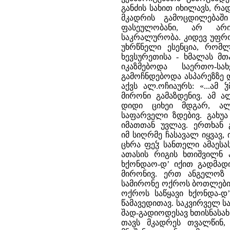
განძის სახით იხილავს, რა
მკადრის გამოცდილებაშ
ფასეულობანი, არ არ
საკრალურობა. კიდევ უფრო 
უხრწნელი ესენცია, რომ
ხევსურეთისა - ხმალას მთ
იკაზმებოდა საერთო-
გამოჩნდებოდა ასპარეზზე დ
აქვს ალ.ოჩიაურს: «...ა
მირონი გამაზდენივ. ამ ა
დიდი ციხეი მდგარ, ალ
საფარველი ზდებივ. გახუ
იმათთან უვლავ. ერთხან გ
იმ სიღრმე ჩასავალ იყვავ,
ცხრა ფეჴ სანთელი ამაესას
ათასის რიგის ხთიშვილნ 
ხქონდაო-დ’ იქით გადმადი
მირონივ. ერთ ანგელოზ 
სამირონე ოქროს ბოთლებიო
ოქროს საწყავი ხქონდა-დ’
წამავედითავ. საკვირველ სა
შად-გადიოდესავ ხთისნასახნ
თავს მკადრეს თვალწინ,