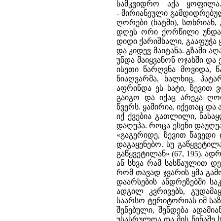
სამკვიდრო აქა ყოფილა.
- მირიანეული გამდიდრებულ
ღორები (ხატში), სთხრიან
დღეს ორი ქორწილი უნდა ჰ
დიდი ქარიშხალი, გააფუჭა ყ
და კიდევ მაიტანა. გზაში ა
უნდა მაიყვანონ ოჯახში და
ისეთი წარღვნა მოვიდა, 
ნიაღვარმა, ხალხიც, პატა
აფრინდა ეს ხატი, ზევით 
გაიგო და იქაც არეკა ღორ
წვერს. ყამირია, იქეთაც და 
იქ ქვებია გათლილი, ნასა
დაღუპა. როცა ესენი დაუღუ
«გაგერიდე, ზევით წავედი 
დაგაყენებო. სუ გაწყვეტილ
გაწყვეტილან» (67, 195). ა
ან სხვა რამ სასწაულით დ
რომ თავად ჯვარის ყმა გამ
დაარსების ანდრეზებში ს
ადგილ კვრივებს, გუდამ
საარსო ტერიტორიას იმ საზ
შენებული, შენდება ადამია
უსასრულოა და მის წინაშე