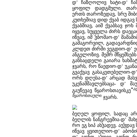
დ’ ჩაზღოლივ ხატი-დ’ ჩა
ყოფილ დადგმული. თარო
ერთს თაროზედავ, სრუ შიბი
კუთხეშიავ დიდ ქვაბ იდგავ
ქვაბშიავ, აიმ ქვაბსავ ჯოხ
იყვავ, სუყველა ძირს დაეც
იწვავ, იმ ჴბომაო-დ’ შამა
გამაგორვილ, გადავარდნილ
კლდეთ ძირში ვეგდიო-დ’ ე
ანგელოზივ. მემრ მწყემსებს 
განსაცდელი გაიარა ხახმატ
ჯვარს, რო წაედიო-დ’ უკანა
გვაქვავ გასაკეთებელიო-დ’
ორს დღესა-დ’ არცად მასვ
უკენამშავლებსაცა- დ’ მ
*
ა
გაუწევავ წყაროსთავისკე
წყაროსთაული.
ჯვარს.
ბეღელ ყოფილ, სადაც არვ
ბეღლის ნანგრევშია-დ’ შახ
რო ეგ სიპ ახჴადევ. აუჴდავ
იწვავ ყვითელიო-დ’ აბობი
დ’ გონთ აჴდივ. გონთ რო 