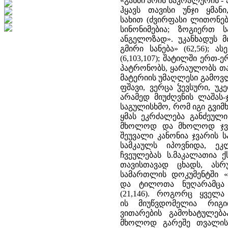
«განძი არის საკრალურის -
ჰყავს თავისი უნჯი ყმან
სახით (ძვირფასი ლითონები
სინონიმებია; ზოგიერთ 
ანგელოზად». უკანხადუს მ
გმირი სანება» (62,56); 
(6,103,107); შატილში ერთ-
პატრონობს, ყარაულობს თა
მატერიის უმაღლესი გამოვლ
ფშავი, ვერცა ჴევსური, უ
არამედ მიუძღვნის ლაშას-
საგულისხმო, რომ იგი გვიმ
ყმას ეკრძალება განძეული
მხოლოდ და მხოლოდ ჯვარ
შეუვალი კანონია ჯვარის სა
სამკაულს იპოვნიდა, ე
ჩვეულებას ს.მაკალათია ქ
თავისთავად ცხადს, ასრ
სამართლის დოკუმენტში 
და ტილოთა ნუღარამცა ვ
(21,146). როგორც ყველ
ის მიუწვდომელია რიგ
ვითარების გამოხატულება
მხოლოდ გარეშე თვალის