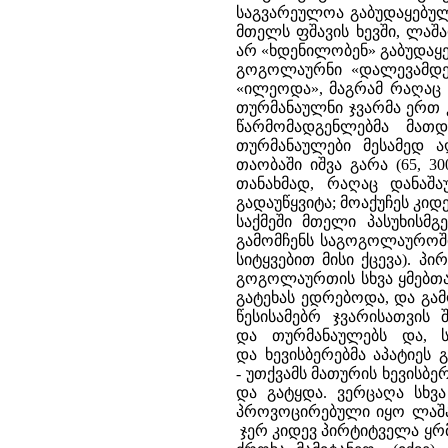
საგვარეულოა გაბუდაყებულ
მთელს ფშავის ხევში, ლაშა
არ «ხდენილობენ» გაბუდაყებ
გოგოლაურნი «დალევამდე»
«ილეოდა», მაგრამ რაღაც
თურმანაულნი ჯვარმა ერთ კ
წარმომადგენლებმა მათ
თურმანაულები მესამედ ა
თაობაში იშვა გარა (65, 3
თანახმად, რაღაც დანაშ
გადაუწყვიტა; მოაქუჩეს კი
საქმეში მთელი პასუხისმ
გამომჩენს საგოგოლაუროში.
სიტყვებით მისი ქცევა). პ
გოგოლაურთის სხვა ყმებთან
გატეხას ედრებოდა, და გამ
წესისამებრ ჯვარისათვის
და თურმანაულებს და, 
და ხევისბერებმა აპატიეს
- უთქვამს მათურის ხევისბე
და გატყდა. ვერცაღა სხვა 
პროვოცირებული იყო ლაშარ
ჯერ კიდევ პირტიტველა ყრმი