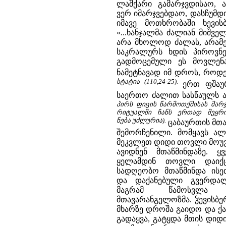
ლაშქარი გამარჯვდისაო, 
ვერ იმარჯვებდაო, დასჩუმდის
იმავე მოთხრობაში ხევის
«...ხანჯალმა ძალიან მიშვ
არა მხოლოდ ძალას, არამე
საკრალურს ხდის პიროვნებ
გადმოცემული ეს მოვლენა:
ნამეტნავად იმ დროს, როდეს
სტატია (110,24-25).
ერთ ფშაუ
საერთო ძალით სასწაულს ა
პირს ფიცის წარმოთქმისას მარჯვ
რიტუალში ჩანს ერთად შეყრ
ნება უძლურია).
ცაბაურთის მთა
შემორჩენილი. მომყავს ალ
მეკვლეთ დიდი თოვლი მოუვი
ავიდნენ მთაწმინდაზე. 
ყელამდინ თოვლი დაიქ
სადღეობო მთაწმინდა ისე
და დაქანებული გვერდალ
მაგრამ წამოსვლა
მთავარანგელოზმა. ჴევისბე
მხარზე დროშა გაიდო და ქ
გადაყვა, გატყდა მთის დიდ