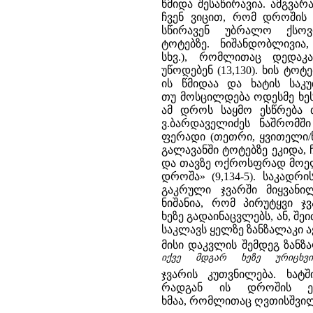
წმიდა შესაწირავია. ამგვა
ჩვენ ვიცით, რომ დროშის 
სწირავენ უბრალო ქსო
ტოტებზე. ნიშანდობლივია
სხვ.), რომლითაც დედაკ
უწოდებენ (13,130). ხის ტოტ
ის წმიდაა და ხატის საკუ
თუ მოსცილდება ოდესმე ხეს
ამ დროს საყმო ესწრება თ
ვ.ბარდაველიძეს ნაშრომში
ფერადი (თეთრი, ყვითელი/
გალავანში ტოტებზე ეკიდა, 
და თავზე ოქროსფრად მოელ
დროშა» (9,134-5). საკადრ
გაკრული ჯვარში მიყვანი
ნიშანია, რომ პირუტყვი ჯ
ხეზე გადაინაცვლებს, ან, შ
საკლავს ყელზე ზანზალაკი აქ
მისი დაკვლის შემდეგ ზანზ
იქვე მდგარ ხეზე ურიცხვი
ჯვარის კუთვნილება. ხატ
რადგან ის დროშის ე
ხმაა, რომლითაც ღვთისშვილი