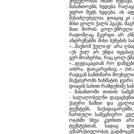
უჩვეულობას იმაში ხედავ
მასანთოებს; ხვდება რაღა
უფრო მეტს ხვდება. ის ატ
შესაძლებელია, დიაციც კი 
მისი ცოლი ქალს ჰგავს, მაგ
მათ შორის ცოლ-ქმრული
რატომღაც მკერდი არ აჩნდ
ანდრეზებში მისი ბუნების 
«...მაუსომ ჴელი-დ’ არა ღბ
«ეს ქალ არ უნდა იყვასა
ვერ მოახერხა, რაც ცოლ-ქმ
«...დედაკაცთან რო დაწვებ
აისრა, დაიკარგისავ...» (6
რადგან სამძიმარი მოუხელთე
მაქციერობს ხახმატის ჯვარ
დიაცის სახით რამდენიმე ხა
- მასანთოში თითის სამგზ
- სალაღობელნი დავაცხვნი
ქაჯური ნაშთი და კვალია
ტექსტებს. ნაქადაგარე
ჩართული სამეცნიერო კვლე
ოჯახში სხვა კუთხით არ
ტექსტებთან, სადაც დ
ექსპრესიულობას, გადმოცემუ