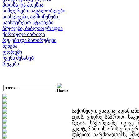
პროზა და პოეზია
სიმღერები, საგალობლები
სიახლეები, აღმოჩენები
საინტერესო სტატიები
ბმულები, ბიბლიოგრაფია
ქართული იარაღი
რუკები და მარშრუტები
ბუნება
ფორუმი
ჩვენს შესახებ
რუკები
საქონელი, ცხადია, ადამიანის სარჩოა, მისი ცხოვრების სახსარი. მაგრამ ის შეიძლება უფრო მეტი იყოს, ვიდრე საზრდო. საკულტო აზრით, პირველადი მასში სწორედ ის არის, რაც საზრდოზე მეტია. საქონელზე იგივე შეგვიძლია გავიმეოროთ, რაც ითქვა თასზე, რომ ტრადიციულ კულტურაში ის არის ერთ-ერთი იმ საგანთაგან, რომელსაც შეუძლია იტვირთოს იმაზე მეტი, რასაც ბუნებით წარმოადგენს; ამაღლდეს, ადამიანმა აამაღლოს ის მის ელემენტურ დანიშნულებაზე მაღლა; უფრო მეტი აზრი შესძინოს საზოგადოებისათვის, ვიდრე აქვს საკვებს ფიზიკური არსებობის შესანარჩუნებლად. ეს გაცნობიერებულია ინდურ კულტურაში, ეს შეგნებული ჰქონდათ ზოროასტრული ჰიმნების - გათების შემქმნელებს, ეს სავსებით გააზრებულია ჩვენ საყმოებში. საქონელი წმიდა, საპატივებელი არსებაა. რას ნიშნავს ეს? რობერტსონ სმითი, რომელმაც შეისწავლა მესაქონლე და მწყემსი ხალხების, კერძოდ, სემიტი ტომების ჩვეულებანი საქონელთან დაკავშირებით, წერს შემდეგს: «შინაური ცხოველები პატივით არიან მოსილნი დედამიწის სხვადასხვა კუთხის მწყემს ხალხებში. ისინი, ერთის მხრივ, მიჩნეული არიან ადამიანის მეგობრებად და თვისტომებად, მეორეს მხრივ, ღვთიური ბუნების არსებებად; მათი დახოცვა მხოლოდ განსაკუთრებულ ვითარებაშია ნებადართული, და ასეთ დროსაც კი არ გამოიყენება კერძო, ყოველდღიურ საკვებად, არამედ მხოლოდ და მხოლოდ საერთო დღესასწაულებზე. აფრიკის ერთ-ერთ მომთაბარე ტომზე ამბობენ, რომ მათ ერთადერთ სარჩოს ცხვრის ფარები და საქონელი წარმოადგენს. როცა საძოვარი უხვია წვიმების შემდეგ, ისინი იკვებებიან რძეში შეზავებული სისხლით, რომელსაც ისევე, როგორც არაბეთში, ცოცხალ პირუტყვს უღებენ; ხოლო გვალვების დროს ბებერი ან სნეული ცხოველის ხორცს ჭამენ. მაგრამ პირუტყვის დამკვლელი უწმიდურად ითვლება მათ თვალში... საქონელი წმიდა არსებაა, რადგან ის წარმოადგენს ადამიანის ცხოვრების სახსარს. მას კლავენ მხოლოდ გასაჭირის დროს და მისი დამკვლელი უწმიდურად ითვლება, რაც იმას გულისხმობს, რომ დაკვლა პირუტყვისა უკეთური საქმეა... ყოველდღიური საკვები აფრიკის ბევრი მესაქონლე ხალხისა არის რძე ან ნანადირევი, საქონელი კი, რომელსაც ისინი მწყესავენ, იშვიათად იკვლის საკვებად; მას მხოლოდ განსაკუთრებულ შემთხვევაში კლავენ, მაგ., ლაშქრობის გამოცხადებისას, ბავშვების წინადაცვეთისას და ქორწილში; ან კლავენ სამოსელისთვის ან იმიტომ, რომ პირუტყვი დასახიჩრებულია ან ბებერი...» (157, 277-9). თითქოს პარადოქსია: საქონელი ადამიანის ერთადერთი სარჩოა, რისთვისაც კაცი თავს დადებს, მაგრამ ის არ იკვლის ყოველდღიური პურობისათვის; უფრო მეტი: მისი დაკვლა უღვთო აქტია. სწორედ იმიტომ, რომ საქონელი ჩვენი საყმოს სიცოცხლის სახსარია, მისი იმედი ამ წუთისოფელში, ის არ იკვლის ყოველდღიური საკვებისთვის, არამედ როგორც მესაქონლე სემიტი ტომები იქცევიან, ის იკვლის ლაშქრობის წინ ჯვარში, ჯვარის დღესასწაულებზე, ჯვარში გაყვანისას, ქორწილში, მიცვალებულის ხარჯებში. საყმოს ცხოვრების ამ მნიშვნელოვან, გარდამტეხ პერიოდებში შეიძლება გაიწიროს, შეიწიროს საქონელი. ხარი იწირება საყმოს გენეზისში, როგორც დავინახეთ, ადამიანის ყოფნა-არყოფნის ზღურბლზე და ეს გასდევს მის ცხოვრებას, თავს იჩენს კერძო და საერთო მნიშვნელოვან შემთხვევებში. ხარი, ჩვენ ვიცით, დგას კულტის დასაბამში: დევებისგან შეურაცხყოფილი, სასოწარკვეთამდე მისული კაცი გაიხსენებს შესაწირავად ყველა