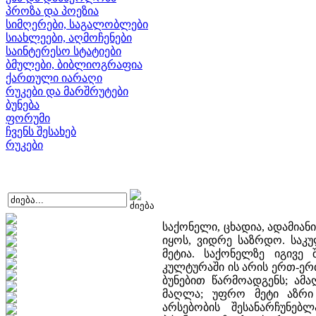
პროზა და პოეზია
სიმღერები, საგალობლები
სიახლეები, აღმოჩენები
საინტერესო სტატიები
ბმულები, ბიბლიოგრაფია
ქართული იარაღი
რუკები და მარშრუტები
ბუნება
ფორუმი
ჩვენს შესახებ
რუკები
საქონელი, ცხადია, ადამიანის სარჩოა, მისი ცხოვრების სახსარი. მაგრამ ის შეიძლება უფრო მეტი იყოს, ვიდრე საზრდო. საკულტო აზრით, პირველადი მასში სწორედ ის არის, რაც საზრდოზე მეტია. საქონელზე იგივე შეგვიძლია გავიმეოროთ, რაც ითქვა თასზე, რომ ტრადიციულ კულტურაში ის არის ერთ-ერთი იმ საგანთაგან, რომელსაც შეუძლია იტვირთოს იმაზე მეტი, რასაც ბუნებით წარმოადგენს; ამაღლდეს, ადამიანმა აამაღლოს ის მის ელემენტურ დანიშნულებაზე მაღლა; უფრო მეტი აზრი შესძინოს საზოგადოებისათვის, ვიდრე აქვს საკვებს ფიზიკური არსებობის შესანარჩუნებლად. ეს გაცნობიერებულია ინდურ კულტურაში, ეს შეგნებული ჰქონდათ ზოროასტრული ჰიმნების - გათების შემქმნელებს, ეს სავსებით გააზრებულია ჩვენ საყმოებში. საქონელი წმიდა, საპატივებელი არსებაა. რას ნიშნავს ეს? რობერტსონ სმითი, რომელმაც შეისწავლა მესაქონლე და მწყემსი ხალხების, კერძოდ, სემიტი ტომების ჩვეულებანი საქონელთან დაკავშირებით, წერს შემდეგს: «შინაური ცხოველები პატივით არიან მოსილნი დედამიწის სხვადასხვა კუთხის მწყემს ხალხებში. ისინი, ერთის მხრივ, მიჩნეული არიან ადამიანის მეგობრებად და თვისტომებად, მეორეს მხრივ, ღვთიური ბუნების არსებებად; მათი დახოცვა მხოლოდ განსაკუთრებულ ვითარებაშია ნებადართული, და ასეთ დროსაც კი არ გამოიყენება კერძო, ყოველდღიურ საკვებად, არამედ მხოლოდ და მხოლოდ საერთო დღესასწაულებზე. აფრიკის ერთ-ერთ მომთაბარე ტომზე ამბობენ, რომ მათ ერთადერთ სარჩოს ცხვრის ფარები და საქონელი წარმოადგენს. როცა საძოვარი უხვია წვიმების შემდეგ, ისინი იკვებებიან რძეში შეზავებული სისხლით, რომელსაც ისევე, როგორც არაბეთში, ცოცხალ პირუტყვს უღებენ; ხოლო გვალვების დროს ბებერი ან სნეული ცხოველის ხორცს ჭამენ. მაგრამ პირუტყვის დამკვლელი უწმიდურად ითვლება მათ თვალში... საქონელი წმიდა არსებაა, რადგან ის წარმოადგენს ადამიანის ცხოვრების სახსარს. მას კლავენ მხოლოდ გასაჭირის დროს და მისი დამკვლელი უწმიდურად ითვლება, რაც იმას გულისხმობს, რომ დაკვლა პირუტყვისა უკეთური საქმეა... ყოველდღიური საკვები აფრიკის ბევრი მესაქონლე ხალხისა არის რძე ან ნანადირევი, საქონელი კი, რომელსაც ისინი მწყესავენ, იშვიათად იკვლის საკვებად; მას მხოლოდ განსაკუთრებულ შემთხვევაში კლავენ, მაგ., ლაშქრობის გამოცხადებისას, ბავშვების წინადაცვეთისას და ქორწილში; ან კლავენ სამოსელისთვის ან იმიტომ, რომ პირუტყვი დასახიჩრებულია ან ბებერი...» (157, 277-9). თითქოს პარადოქსია: საქონელი ადამიანის ერთადერთი სარჩოა, რისთვისაც კაცი თავს დადებს, მაგრამ ის არ იკვლის ყოველდღიური პურობისათვის; უფრო მეტი: მისი დაკვლა უღვთო აქტია. სწორედ იმიტომ, რომ საქონელი ჩვენი საყმოს სიცოცხლის სახსარია, მისი იმედი ამ წუთისოფელში, ის არ იკვლის ყოველდღიური საკვებისთვის, არამედ როგორც მესაქონლე სემიტი ტომები იქცევიან, ის იკვლის ლაშქრობის წინ ჯვარში, ჯვარის დღესასწაულებზე, ჯვარში გაყვანისას, ქორწილში, მიცვალებულის ხარჯებში. საყმოს ცხოვრების ამ მნიშვნელოვან, გარდამტეხ პერიოდებში შეიძლება გაიწიროს, შეიწიროს საქონელი. ხარი იწირება საყმოს გენეზისში, როგორც დავინახეთ, ადამიანის ყოფნა-არყოფნის ზღურბლზე და ეს გასდევს მის ცხოვრებას, თავს იჩენს კერძო და საერთო მნიშვნელოვან შემთხვევებში. ხარი, ჩვენ ვიცით, დგას კულტის დასაბამში: დევებისგან შეურაცხყოფილი, სასოწარკვეთამდე მისული კაცი გაიხსენებს შესაწირავად ყველაზე საუკეთესოს