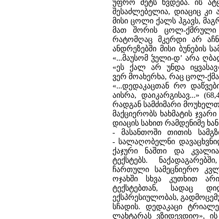
უფრო მეტს ხვდება. ის ატ
შესაძლებელია, დიაციც კი 
მისი ცოლი ქალს ჰგავს, მაგ
მათ შორის ცოლ-ქმრული
რატომღაც მკერდი არ აჩნდ
ანდრეზებში მისი ბუნების 
«...მაუსომ ჴელი-დ’ არა ღბ
«ეს ქალ არ უნდა იყვასა
ვერ მოახერხა, რაც ცოლ-ქმ
«...დედაკაცთან რო დაწვებ
აისრა, დაიკარგისავ...» (6
რადგან სამძიმარი მოუხელთე
მაქციერობს ხახმატის ჯვარ
დიაცის სახით რამდენიმე ხა
- მასანთოში თითის სამგზ
- სალაღობელნი დავაცხვნი
ქაჯური ნაშთი და კვალია
ტექსტებს. ნაქადაგარე
ჩართული სამეცნიერო კვლე
ოჯახში სხვა კუთხით არ
ტექსტებთან, სადაც დ
ექსპრესიულობას, გადმოცემუ
სჩადის. დედაკაცი ტრიალებ
ლახტარას ვზიდევდიო», ის