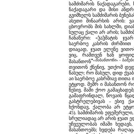
სამძიმარის ნაქადაგარები,
ნაქადაგარი და მისი ანდრ
გვიმხელს სამძიმარის ბუნება
ასეთი შინაარსის არის: 
ცხოვრობს მის სახლში, დია
სულაც ქალი არ არის; სამძი
ჩანაწერი: «ჴაჴმატის ჯვ
საერბოე კასრის ძირშიით
დიაცად, ჯუათ ელენე ვითო
ვიც, რამთვენ ხან ყოფი
*
«მასანთონი» - საწე
მასანთონ
თვითონ ქნენივ, უთქომ დე
წასულ; რო მასულ, დიდ ქვაბ
აი საერბოე კასრშიავ თითა ი
ეტყოდ. მემრ ი მასანთონ რო 
წესივ. მაში ქოო გამაცხადე
გამაფრინდალ, წოვაის წყა
გასტრელებივას - ესივ ქ
ხქონდავ, ქალობა არ ეტყო
45). სამძიმარის ეფემერული
სრულიადაც არ არის ჯუათ ელ
უჩვეულობას იმაში ხედავ
მასანთოებს; ხვდება რაღაც