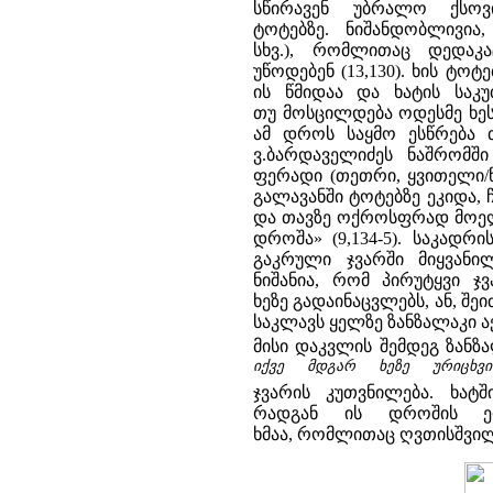
სწირავენ უბრალო ქსო
ტოტებზე. ნიშანდობლივია
სხვ.), რომლითაც დედაკა
უწოდებენ (13,130). ხის ტოტ
ის წმიდაა და ხატის საკუ
თუ მოსცილდება ოდესმე ხეს
ამ დროს საყმო ესწრება თ
ვ.ბარდაველიძეს ნაშრომში
ფერადი (თეთრი, ყვითელი/წ
გალავანში ტოტებზე ეკიდა, 
და თავზე ოქროსფრად მოელვ
დროშა» (9,134-5). საკადრ
გაკრული ჯვარში მიყვანი
ნიშანია, რომ პირუტყვი ჯ
ხეზე გადაინაცვლებს, ან, შ
საკლავს ყელზე ზანზალაკი აქ
მისი დაკვლის შემდეგ ზანზა
იქვე მდგარ ხეზე ურიცხვი
ჯვარის კუთვნილება. ხატ
რადგან ის დროშის ერ
ხმაა, რომლითაც ღვთისშვილი