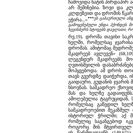
ჩამოვიდა ხატის პირდაპირ 
არ შეშინებია. ზოვი და კ
კლდეზეით და დროშის წკარუ
***
ეს ცაბაურთული ანდ
ეჭირა...»
გამოყენებული უნდა ჰქონდეს მ
ხევისბერს სტოვებს დავლათი, რო
რვ.19). დროშა თავისი საკ
ხელში, რომელსაც ჯვარისა
დროშას. ამიტომაც მედროშე
მკადრეებ ავლევენ» (68,1
ლეგენდურ მკადრეებს შო
ღვთისშვილის დასაბრძანებ
მოჰყვებოდა. ამ დროს თოთ
თავს გვერდზე დაიჭერდა, ის
გაიდაური, გუდანის ჯვარის
ხსოვნას. სამკადრეო ქსოვი
მას და ხელზე გადაიფენს
ამოღებულია ტაგრუციდან, ს
რომელსაც გაწვდილ ხელზე
სამკადრეოებით შეკაზმულ
ისტორიულ ჭრილში; აქ მხ
რომელიც საგანგებოდ იკვლ
როგორც მის მტვირთველ ა
ის წარმოადგენს (149,67