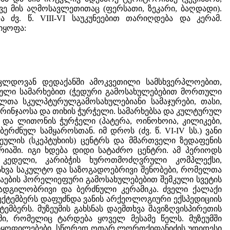
თვე მის აღმოსავლეთითაც (ფერსათი, ზეკარი, ბაღდადი).
ძვ. წ. VIII-VI საუკუნეებით თარიღდება და კერამ.
იყოფა:
კლდოვან დედაქანში ამოკვეთილი სამსხვერპლოებით,
ული სამარხებით (ჭედური გამოსახულებებით მორთული
ელთა სკულპტურულგამოსახულებიანი სამაჯურები, თასი,
 ბრინჯაოსა და თიხის ჭურჭელი. სამარხებსა და კულტურულ
) და ლითონის ჭურჭელი (პატერა, ოინოხოია, კილიკები,
ნულ სამყაროსთან. იმ დროს (ძვ. წ. VI-IV სს.) ვანი
ლის (სკეპტუხიის) ცენტრს და მმართველი ზედაფენის
ტორიაში. იგი ხდება დიდი სატაძრო ცენტრი. ამ პერიოდს
ის კედელი, კარიბჭის ხუროთმოძღვრული კომპლექსი,
 სხვა საკულტო და საზოგადოებრივი შენობები, რომელთა
თაების ჰორელიეფური გამოსახულებებით შემკული სვეტის
 ადგილობრივი და ბერძნული კერამიკა. ძველი ქალაქი
5 სექტემბერს დაფუძნდა ვანის არქეოლოგიური ექსპედიციის
მბერს. მუზეუმის გახსნას დაემთხვა შავიზღვისპირეთის
, რომელიც ტარდება ყოველ მესამე წელს. მუზეუმში
განყოფილებები. სწორედ ოთარ ლორთქიფანიძის უდიდესი