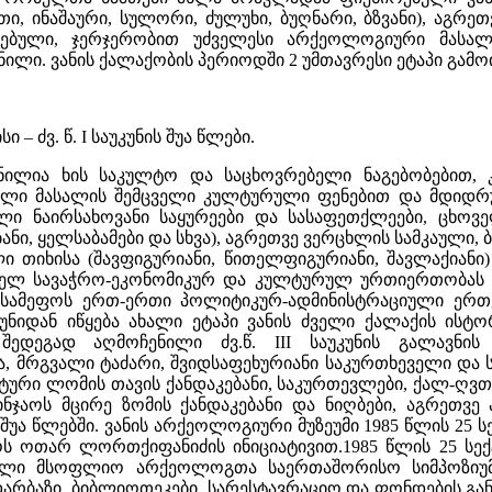
თი, ინაშაური, სულორი, ძულუხი, ბუღნარი, ბზვანი), აგრე
ვებული, ჯერჯერობით უძველესი არქეოლოგიური მასალა 
ილი. ვანის ქალაქობის პერიოდში 2 უმთავრესი ეტაპი გამო
ისი – ძვ. წ. I საუკუნის შუა წლები.
ნილია ხის საკულტო და საცხოვრებელი ნაგებობებით, 
ული მასალის შემცველი კულტურული ფენებით და მდიდრ
ული ნაირსახოვანი საყურეები და სასაფეთქლეები, ცხოვ
ი, ყელსაბამები და სხვა), აგრეთვე ვერცხლის სამკაული,
ი თიხისა (შავფიგურიანი, წითელფიგურიანი, შავლაქიანი
ელ სავაჭრო-ეკონომიკურ და კულტურულ ურთიერთობას ბერძ
სამეფოს ერთ-ერთი პოლიტიკურ-ადმინისტრაციული ერთეუ
აუკუნიდან იწყება ახალი ეტაპი ვანის ძველი ქალაქის ის
 შედეგად აღმოჩენილი ძვ.წ. III საუკუნის გალავნ
, მრგვალი ტაძარი, შვიდსაფეხურიანი საკურთხეველი და
ნტური ლომის თავის ქანდაკებანი, საკურთევლები, ქალ-ღვ
ნჯაოს მცირე ზომის ქანდაკებანი და ნიღბები, აგრეთვე
ის შუა წლებში. ვანის არქეოლოგიური მუზეუმი 1985 წლის 2
ს ოთარ ლორთქიფანიძის ინიციატივით.1985 წლის 25 სექტე
ილი მსოფლიო არქეოლოგთა საერთაშორისო სიმპოზიუმი
დარბაზი, ბიბლიოთეკები, სარესტავრაციო და ფონდების 