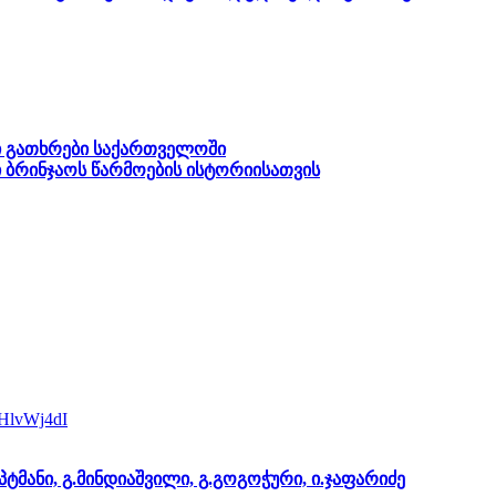
ი გათხრები საქართველოში
ესი ბრინჯაოს წარმოების ისტორიისათვის
vHlvWj4dI
პტმანი, გ.მინდიაშვილი, გ.გოგოჭური, ი.ჯაფარიძე