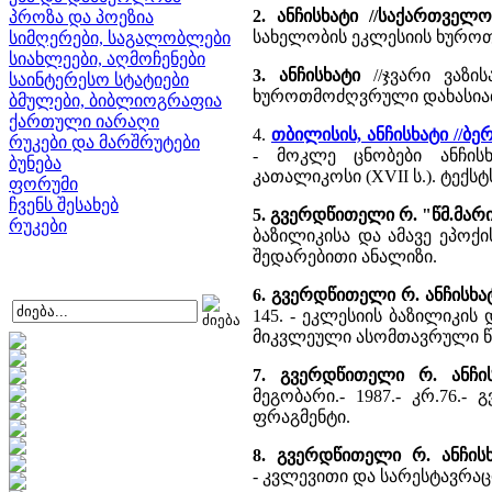
2. ანჩისხატი //საქართველ
პროზა და პოეზია
სახელობის ეკლესიის ხურო
სიმღერები, საგალობლები
სიახლეები, აღმოჩენები
3. ანჩისხატი
//ჯვარი ვაზის
საინტერესო სტატიები
ხუროთმოძღვრული დახასია
ბმულები, ბიბლიოგრაფია
ქართული იარაღი
4.
თბილისის, ანჩისხატი //ბ
რუკები და მარშრუტები
- მოკლე ცნობები ანჩის
ბუნება
კათალიკოსი (XVII ს.). ტექს
ფორუმი
ჩვენს შესახებ
5. გვერდწითელი რ. "წმ.მარ
რუკები
ბაზილიკისა და ამავე ეპოქ
შედარებითი ანალიზი.
6. გვერდწითელი რ. ანჩისხა
145. - ეკლესიის ბაზილიკი
მიკვლეული ასომთავრული წ
7. გვერდწითელი რ. ანჩი
მეგობარი.- 1987.- კრ.76.
ფრაგმენტი.
8. გვერდწითელი რ. ანჩის
- კვლევითი და სარესტავრაც