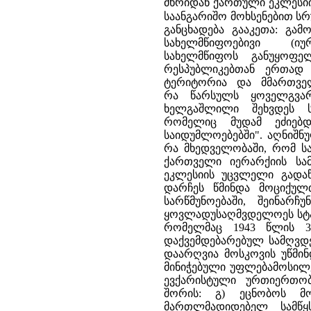
მხრიდან ქართული ეკლესიი
საანგარიშო მოხსენებით სრ
განცხადება გააკეთა: გა
სახელმწიფოებივი (
სახელმწიფოს განუყოფე
რესპუბლიკებთან ერთად
ტერიტორია და მმართვე
რა წარსულს ყოველგვარ
ხელგაშლილი შეხვდეს ს
რომელიც მუდამ ეძიებ
საიდუმლოებებში". აღნიშნუ
რა მხედველობაში, რომ ს
ქართველი იერარქიის სა
ეკლესიის უცვლელი გადაწ
დარჩეს წმინდა მოციქუ
სარწმუნოებაში, შეინარჩ
ყოვლადუსაღმვდელოეს სტა
რომელმაც 1943 წლის 3
დაქვემდებარებულ სამღვდ
დაარღვია მოსკოვის უწმი
მინიჭებული უფლებამოსილე
ევქარისტული ურთიერთო
შორის: გ) ეცნობოს მ
მართლმადიდებელ სამწყ