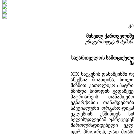
გა
მიხეილ ქართველიშ
უნივერსიტეტის ჰუმა
საქართველოს სამოციქულო
მ
XIX საუკუნის დასაწყისში
ანექსია მოახდინა, ხოლ
მიზნით კათოლიკოს-პატრია
წმინდა სინოდის გადაწყვ
პატრიარქის თანამდე
ეგზარქოსის თანამდებობ
სპეციალური ორგანო-დიკა
ეკლესიის უწმინდეს ს
ხელისუფლებამ უპრეცედე
მართლმადიდებელი ეკლე
1
იგი
. პროგრესულად მოაზ