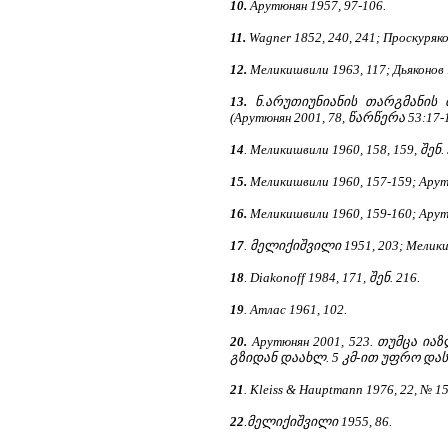
10.
Арутюнян 1957, 97-106.
11.
Wagner 1852, 240, 241; Проскуряко
12.
Meликишвили 1963, 117; Дьяконов 
13.
ნ.არუთიუნიანის თარგმანის მიხე
(Арутюнян 2001, 78, წარწერა 53:17-1
14
. Меликишвили 1960, 158, 159, შენ. 
15.
Меликишвили 1960, 157-159; Арутю
16.
Меликишвили 1960, 159-160; Арут
17
. მელიქიშვილი 1951, 203; Меликиш
18
. Diakonoff 1984, 171, შენ. 216.
19
. Атлас 1961, 102.
20.
Арутюнян 2001, 523. თუმცა ი
გზიდან დაახლ. 5 კმ-ით უფრო დასა
21
. Kleiss & Hauptmann 1976, 22, № 15
22
.მელიქიშვილი 1955, 86.