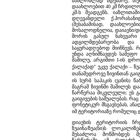
მახლობლად მდებარე, თუნ
დაახლოებით 40 კმ ჩრდილოე
კმ-ს შეადგენს. იაზლითა
დღევანდელი ქ.ჰორასან
(შესაბამისად, დაახლოებ
მოსალოდნელია, დაიაენი/დი
შორის გასულ ნახევარი 
ადგილმდებარეობა და 
საყურადღებოდ მიიჩნევს, რ
უნდა აღნიშნავდეს სამეფო
შაშილუ, არგიშთი I-ის დრ
ქალაქად" უკვე ქალაქი – ზუაი
თანამედროვე ზივინთან გაიგ
ის სურბ საჰაკის (ვანის) წ
მაგრამ ზივინში შაშილუს დ
წარწერაა მიკვლეული; ეს გა
გაიგივების საშუალებას. რაც 
ფონეტიკურ მსგავსებას, ან
იმ ტერიტორიაზე რომელიც დ
დიაუხის ტერიტორიის ჩ
ზუაინა/ზუა(ნი)ს ლოკალიზ
შესაძლოა მოწმობდეს მე