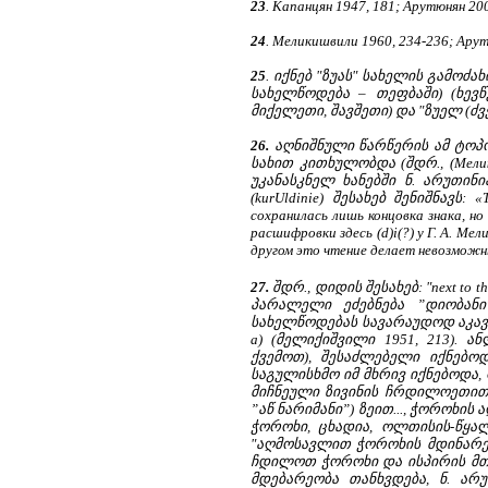
23
. Капанцян 1947, 181; Арутюнян 2001
24
. Меликишвили 1960, 234-236; Арут
25
. იქნებ "ზუას" სახელის გამოძა
სახელწოდება – თეფბაში) (ხევწ
მიქელეთი, შავშეთი) და "ზუელ (ძვ
26.
აღნიშნული წარწერის ამ ტოპონ
სახით კითხულობდა (შდრ., (Меликишв
უკანასკნელ ხანებში ნ. არუთინი
(kurUldinie) შესახებ შენიშნავს: 
сохранилась лишь концовка знака, н
расшифровки здесь (d)i(?) у Г. А. Мел
другом это чтение делает невозможным
27.
შდრ., დიდის შესახებ: "next to t
პარალელი ეძებნება ”დიობანი
სახელწოდებას სავარაუდოდ აკავ
a) (მელიქიშვილი 1951, 213). 
ქვემოთ), შესაძლებელი იქნებო
საგულისხმო იმ მხრივ იქნებოდა, 
მიჩნეული ზივინის ჩრდილოეთით 
”აწ ნარიმანი”) ზეით..., ჭოროხის 
ჭოროხი, ცხადია, ოლთისის-წყა
"აღმოსავლით ჭოროხის მდინარე
ჩდილოთ ჭოროხი და ისპირის მთა" 
მდებარეობა თანხვდება, ნ. არუ