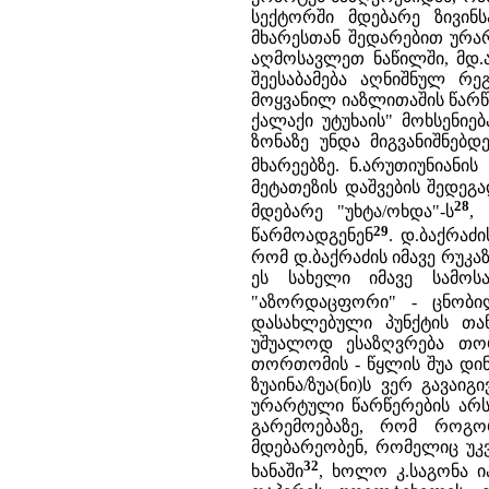
სექტორში მდებარე ზივინ
მხარესთან შედარებით ურა
აღმოსავლეთ ნაწილში, მდ.ა
შეესაბამება აღნიშნულ რე
მოყვანილ იაზლითაშის წარწე
ქალაქი უტუხაის" მოხსენიე
ზონაზე უნდა მიგვანიშნებ
მხარეებზე. ნ.არუთიუნიანი
მეტათეზის დაშვების შედეგ
28
მდებარე "უხტა/ოხდა"-ს
,
29
წარმოადგენენ
. დ.ბაქრაძ
რომ დ.ბაქრაძის იმავე რუკა
ეს სახელი იმავე სამო
"აზორდაცფორი" - ცნობილ
დასახლებული პუნქტის თა
უშუალოდ ესაზღვრება თორ
თორთომის - წყლის შუა დინ
ზუაინა/ზუა(ნი)ს ვერ გავა
ურარტული წარწერების არსე
გარემოებაზე, რომ როგორ
მდებარეობენ, რომელიც უკვ
32
ხანაში
, ხოლო კ.საგონა 