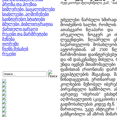
რედ.გიორგი მელიქიშვილი, გამ., “სა
პროზა და პოეზია
სიმღერები, საგალობლები
სიახლეები, აღმოჩენები
საინტერესო სტატიები
უძველესი წარსული ხშირად
ბმულები, ბიბლიოგრაფია
მოიძებნოს ხალხი, რომლის
ქართული იარაღი
ათასგვარი ზღაპარი და 
რუკები და მარშრუტები
არეკლილი, ზოგჯერ კი ის
ბუნება
ლეგენდები, ზღაპრული ცნ
ფორუმი
საქართველოს მოსახლეობის
ჩვენს შესახებ
ავტორებთან. ამ 2500 წ
რუკები
წარმოშობით დაინტერესებულ
და იმ დასკვნამდე მისულა, 
უნდა იყვნენ შთამომავლები
ფაზისთან (რიონთან) დარჩ
ეგვიპტელების მსგავსად, შ
წინადაცვეთას, ერთნაირად ამ
კოლხების მეზობელ იბერე
პირვანდელი სამშობლო. ას
აგრეთვე “იბერიას” ეძახ
აღმოსავლეთის (კავკასიის)
გადმოსახლებას კიდევ ძვ.წ.
მართალია, უკვე ანტიკური
განწყობილი ამ აზრის მიმარ