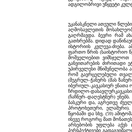
ადგილობრივი უწყვეტი კულტ
უკანასკნელი ათეული წლების მანძილზე ჩვენი ცოდნა საქართველოს, კავკასიისა და მახლობელი აღმოსავლეთის მოსახლეობის უძველესი ისტორიის შესახებ მნიშვნელოვნად გამდიდრდა და გაღრმავდა. ბევრი რამ ახალი მოგვცა ფართო მასშტაბით წარმოებულმა არქეოლოგიურმა გათხრებმა. დიდად დაწინაურდა აგრეთვე ამ მხარეების ძველისძველი მოსახლეობის ენებისა და ისტორიის კვლევა-ძიება. ამჟამად შესაძლებელია უფრო კონკრეტულად, მასალების უფრო ფართო წრის (საისტორიო წყაროები, ენობრივი მონაცემები, მატერიალური კულტურის ფაქტები) მოშველიებით ვიმსჯელოთ ქართველთა წარმომავლობისა და ქართველი ხალხის ეთნიკური განვითარების ძირითადი ეტაპების შესახებ. ამა თუ იმ ხალხის წარმომავლობის დასადგენად უპირველესი მნიშვნელობა აქვს მისი ენის ბუნების, მონათესაობის დადგენას. ზემოთ აღვნიშნეთ, რომ გავრცელებული თვალსაზრისი ქართულსა და მის მონათესავე სხვა ქართველურ ენებს (მეგრულ–ჭანურს (მას ზანურსაც ეძახიან) და სვანურს) განიხილავს ენათა უფრო დიდი ოჯახის – იბერიულ–კავკასიურ ენათა ოჯახის ერთ–ერთ წევრად. მასში ქართველურ ენებს გარდა ათავსებენ ჩრდილო-დასავლურკავკასიურ (აფხაზურ–ადიღეურ) და ჩრდილო–აღმოსავლურკავკასიურ (ჩაჩნურ–დაღესტნურ) ენებს. ამასთანავე, ფიქრობენ, რომ ამ ენებს, შესაძლებელია, ენათესავება ბასკური და, აგრეთვე ძველი აღმოსავლეთის ზოგიერთი მკვდარი ენა (შუმერული, ხურიტული, პროტოხეთური, ელამური). მართლაც, ეს ენები ავლენენ ზოგ საერთო ნიშანს გრამატიკულ წყობაში და სხვ. (59) ამიტომაც თავისთავად მოსაზრებას კავკასიური ენების ნათესაობის შესახებ, ისევე როგორც მათ მონათესაობას წინა აზიის მკვდარ ენებთან, როგორც მეცნიერულ ჰიპოთეზას, არსებობის უფლება აქვს (60) და მომავალმა კვლევა–ძიებამ ამ მხრივ, შეიძლება, დიდი პერსპექტივები გადაგვიშალოს. მაგრამ ამ სავარაუდებელი ნათესაობის ჩვენება დღესდღეობით მეტად საძნელო ამოცანად არის ქცეული. ისტორიულ-შედარებითი მეთოდის საფუძველზე ამ ნათესაობის ჩვენება ჯერჯერობით არ ხერხდება. აღნიშნული ენები ერთმანეთთან მნიშვნელოვან დამთხვევებს ძარითადად ტიპოლოგიური თვალსაზრისით ავლენენ (61). თავისთავად ასეთი ტიპოლოგიური სიახლოვე შეიძლება გენეტური ნათესაობის შედეგიც იყოს და არც იყოს. მაგრამ, რადგანაც საქმე ეხება მეზობელი ხალხების ენებს, რომელთაც ხანგრძლივი ისტორია უნდა გაევლოთ, ძალზე ადრე აქვთ მოპოვებული ენობრივი ინდივიდუალობა და სხვ., გამორიცხული არ არის, რომ ეს ტიპოლოგიური ერთობა ოდესმე, ძალზე ადრე, არსებული გენეტური ერთობის ნაშთი იყოს. უკვე გამოჩენილი ფრანგი ენათმეცნიერი ა. მეიე თვლიდა, რომ ის ჰიროთეტური ენობრივი ერთობა, საიდანაც თანამედროვე კავკასიური ენები, ბასკური და აგრეთვე წინა აზიის ზოგი მკვდარი ენა იღებენ სათავეს, თუკი ის ნამდვილად არსებობდა, ენობრივ ერთობას ალბათ ძალზე ადრეულ ხანაში, ძვ.წ. V-IVათასწლეულში და, შეიძლება კიდევ უფრო ადრე ქმნიდა. ამიტომ მას საერთოდ ეჭვი შეჰქონდა ჩვენი დღევანდელი მეთოდებითა და ცოდნით ამ ენობრივი ერთობის არსებობის დასაბუთების შესაძლებლობაში (62). თუ მართლა ასეთი ჰიპოთეტური ერთობა ამ 7 და კიდევ უფრო მეტი ათასი წლის წინ არსებული რეალობა იყო, გასაგებია, რა მარტივ მასალას უნდა განეცადა თავის დროს დიფერენციაცია. ბუნებრივია, იგი შემდეგი ხანგრძლივი განვითარების მანძილზე თითქმის გაუჩინარდა კიდეც ამ ერთობის მემკვიდრე ენებში. ამრიგად, თუნდაც რომ ვაღიაროთ