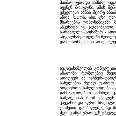
მიიმართებოდა სამხრეთიდა
იყვნენ მოსულნი. ამის შემ
უძველესი ხანის მცირე აზი
ანდა, -ს/ს/ოს, -ახი, -ეხი, -
მხარეების ტოპონიმიკაში,
ასკვნიდა ივ. ჯავახიშვილ
სარმატული (აფხაზურ - ადი
ადგილსამყოფელში შეიძლე
და მოსოხმუშქები არ შეიძლე
ივ.ჯავახიშვილის კონცეფციაში ყველაზე ძვირფასი არის ცალკეული ტოპონიმიკური ფაქტების ანალიზი, რომლებიც მიუთითებენ სამხრეთ კავკასიის ტერიტორიაზე ზოგიერთ აფხაზურ–ადიღეურ ან ჩაჩნურ–დაღესტნურ სახელწოდებათა არსებობაზე, ისევე როგორც ამგვარივე სახელების მეტად ფართო ტერიტორიაზე განფანტვაზე კავკასიონის იქითა მხარეში. მაგრამ ზოგიერთი სახელწოდების ახსნა არ არის დამაჯერებელი და საერთოდ არსებული ფაქტები, განსაკუთრებით სამხრეთ კავკასიაში შედარებით გვიან ფიქსირებული მასალები, არ იძლევა საშუალებას, რომ უძველეს ხანებში ჯერ მთელი ამიერკავკასია და მერე მთელი ჩრდილოეთ კავკასია და უფრო ჩრდილოეთით მდებარე მიწები აფხაზურ–ადიღეური და ჩაჩნურ–დაღესტნური ტომებით დასახლებულად მივიჩნიოთ. მეტად არადამაჯერებელია ანალოგია საქართველოს და მცირე აზია-ურარტუს უძველეს სახელებს შორის დაბოლოებათა მიხედვით. ეს სუფიქსები ადვილი შესაძლებელია სულ სხვადასხვა წარმოშობისანი იყვნენ, ან, რადგანაც სამხრეთში მათი ენობრივი კუთვნილება თითქოს უფრო აშკარაა (ხური–ურარტულ ან ანატოლიურ–ინდოევროპული ფენების კუთვნილება ჩანს) ივ.ჯავახიშვილის მიერ მოტანილი ქართული ანალოგიები უფრო არაქართულენოვანი ეთნოსის უძველესი ბედ–იღბლის შესახებ მსჯელობისათვის შეიძლება გამოდგეს (ესენი იყვნენ სამხრეთ კავკასიის უძველესი მცხოვრებნი?), ვიდრე ქართველთა ეთნოგენეზისათვის. ივ.ჯავახიშვილი თავის ერთ–ერთ უკანასკნელ ნაშრომში შეეცადა დაეთარიღებინა კიდეც ქართველი და სხვა კავკასიელი ტომების კავკასიაში სამხრეთიდან მოსვლა. დაეყრდნო რა ლეგენდარულ ცნობებს იბერების გადმოსახლების (31) ან სკვითების მამამთავრის ცხოვრების დროის შესახებ (32), ივ.ჯავახიშვილმა მატერიალური კულტურის მონაცემებიც მოიშველია და აღნიშნა, რომ სკვითურ–სარმატულ მატერიალურ კულტურაში მრავლად გვხვდება ოქროსა და ბრინჯაოს ნივთები, ხოლო რკინა ცოტაა. მაგრამ მცირე აზიაში, საიდანაც სკვითები (ივ.ჯავახიშვილის მიხედვით) მოვიდნენ, უკვე XIV საუკუნიდან იცნობდნენ რკინას. როგორც ჩანს, აზიიდან სკვითებისა და სარმატების გადმოსახლების დასაწყისისათვის იგი ამ თარიღს აძლევს უპირატესობას (33), ხოლო ამ მოძრაობის ერთ–ერთი უკანასკნელი ტალღა – სამხრეთიდან ამიერკავკასიისაკენ წამოსულ ქართველ ტომთა უკანასკნელი ტალღა – მისი თქმით, “VII ს. ქ.წ. დაძრულა” (34). აი, ასეთი სახე მიიღო საბოლოოდ ივ. ჯავახიშვილის კონცეფციამ ქართველი და სხვა კავკასიელი ტომების სამხრეთიდან გადმოსახლების შესახებ. 40–50–იანი წლების ქართულ საისტორიო და საენათმეცნიერო ლიტერატურაზე დიდი გავლენა იქონია აკად. ს.ჯანაშიას კონცეფციამ ქართველი ხალხის წარმოშობის შესახებ (35). ს.ჯანაშიამ ფაქტიურად მოხსნა თვალსაზრისი ქართველთა გადმოსახლების შესახებ. “საქართველოს ისტორიის” სახელმძღვანელოში, რომელიც პირველად 1943 წელს გამოქვეყნდა, ს.ჯანაშიას კონცეფცია ასეთი სახით არის წარმოდგენილი: ქართველები წარმოშობით წინა აზიის ძველ მკვიდრ მოსახლეობას ეკუთვნიან. უძველეს დროში, დაახლოებით ექვსი ათასი წლის წინათ, წინა აზიის უზარმაზარ მიწა–წყალზე და სამხრეთ ევროპაშიც (ბალკანეთის, აპენინისა და პირენეს ნახევარკუნძულებზე) ერთი მოდგმის ხალხები ცხოვრობდნენ. შემდეგ ამ მოდგმის ხალხთა ადგილსამყოფელი თანდათან იზღუდებოდა. ძვ.წ. II ათასწლეულის დამდეგისათვის წინა აზიის მკვიდრი ხალხებიდან ცნობილი იყვნენ ხეთები და სუბარები. ხეთა–სუბარები ქართველ ტ