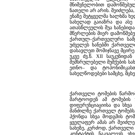
ქართველი ტომების წარმომავლობის გასარკვევად, რა თქმა უნდა, ვერ შემოვიფარგლებით მარტოოდენ ამ ტომების უძველესი ადგილსამყოფელის განსაზღვრითა და მათი ენების დიფერენციაციისა და სხვა ენებთან მონათესაობის საკითხით. თავისი ხანგრძლივი ისტორიის მანძილზე ქართველ ტომებს, ქართველურ ეთნიკურ ჯგუფს, უეჭველია, მეტად მჭიდრო კონტაქტი ჰქონდა სხვა მოდგმის ტომებთან, რის საფუძველზეც ზოგჯერ შეერეოდა კიდეც მათ და ა.შ. ყველაფერ ამას არ შეიძლება თავისი კვალი არ დაეტოვებინა ქართველური ჯგუფის ეთნიკურ სახეზე, კერძოდ, ქართველი ტომების ენებში. მართლაც, ქართველურ ენებში ჩვენ ბევრი ამგვარი კონტაქტის ნაკვალევს ვხვდებით. უკანასკნელ დროს ძალიან დიდი ყურადღება მიექცა ქართველური ენებისა და მათი მატარებელი ეთნიკური ჯგუფების მჭიდრო კონტაქტს ინდოევროპული წარმომავლობის ტომებთან (“ენებთან), რასაც ადგილი უნდა ჰქონოდა ძალიან ადრე, თვით ერთიანი ქართველური ფუძეენისა და ქართულ-ზანური ენობრივი ერთობის არსებობის პერიოდში (ძვ.წ. III–II ათასწლეულები). ენათმეცნიერთა ყურადღება კარგა ხანია რაც მიიპყრო იმ გარემოებამ, რომ აფხაზურ–ადიღეურის მსგავსად პრეფიქსალური წარმოება უძველეს დროს სავსებით გაბატონებული უნდა ყოფილიყო ქართველურშიც. პრეფიქსალური წარმოების გვერდით სუფიქსაციის პრინციპი უფრო გვიან უნდა გაჩენილიყო რომელიღაც “სუფიქსური წყობის” ენის გავლენით. სუფიქსური წყობის გაძლიერება ქართველურ ენებში პრეფიქსალურის ხარჯზე, აკად. არნ. ჩიქობავას აზრით, ამ მოვლენასთან უნდა იყოს დაკავშირებული (83). ეს გავლენა ქართველურის სუბსტრატი ენის გავლენას შეიძლება მიეწეროს. ამ უკანასკნელ დროს ქართველურის ასეთ სუბსტრატად (თუ სუპერსტრატად) მკვლევარნი უფრო და უფრო ინდოევროპული ოჯახის ენებს ვარაუდობენ. ქართველური ენების ისტორიის კვლევა–ძიება მეტად და მეტად ავლენს სტრუქტურულ სიახლოვეს ინდოევროპულ ენობრივ სამყაროსთან. პროფ. გ.დეეტერსს ქართველური ენები, თავისი პრეფიქს–სუფიქსალური წარმოებით, ნარევი ტიპის ენებად წარმოუდგენია, რომელსაც ერთგვარად შუალედი მდგომარეობა უკავია ისეთი ტიპის ენებს შორის, როგორიცაა ჩრდილო–დასავლურკავკასიური (აფხაზურ–ადიღეური) და ძველი ინდოევროპული. გარდა ზემოხსენებული სუფიქსაციის პრინციპის შეჭრისა, გ.დეეტერსი ინდოევროპულთან სიახლოვეს ხედავს ბრუნების ფლექსიურ ტიპში (ასეა განსაკუთრებით ძველ ქართულში), ფინიტური ზმნის ფორმების მკვეთრ გამოყოფაში სახელისაგან, ზმნის მთელი რიგი ფორმების სისტემაში. მისი აზრით, წინადადების აგებულებასაც ქართულში მთლიანად ინდოევროპული ელფერი აქვს და არ არის გვიანდელი (ბერძნულის ან სომხურის) გავლენის შედეგი (84). ქართველური ენების უძველესი სტრუქტურის სიახლოვეს ინდოევროპულთან ხაზს უსვამენ აგრეთვე პროფ. თ. გამყრელიძე და პროფ. გ.მაჭავარიანი. საკუთარი კვლევა–ძიების შედეგად ისინი დაახლოებით იმავე დასკვნამდე მიდიან, რასაც ამტკიცებდა უძველესი ქართველურის მიმართ გ.დეეტერსი. მათი აზრით, საერთო-ქართველურის ტიპოლოგიური მოდელი, ერთი მხრივ, უახლოეს პარალელებს პოვებს მთის იბერიულ–კავკასიურ ენებში, განსაკუთრებით დასავლურკავკასიურ (აფხაზურ–ადიღეურ) ჯგუფში (კონსონანტიზმი, პრეფიქსაცია, ზმნური პოლიპერსონალიზმი, ბრუნების მოდელი, ერგატიული კონსტრუქცია), ხოლო, მეორე მხრივ, გვიანდელი საერთო–ქართველურის მორფოლოგიური სისტემა თვალსაჩინო სტრუქტურულ პარალელებს ავლებს გვიანდელი ინდ